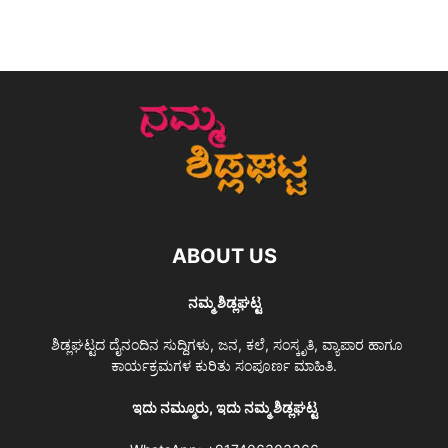
ABOUT US
ನಮ್ಮ ಶಿಡ್ಲಘಟ್ಟ
ಶಿಡ್ಲಘಟ್ಟದ ದೈನಂದಿನ ಸುದ್ದಿಗಳು, ಜನ, ಕಲೆ, ಸಂಸ್ಕೃತಿ, ವ್ಯಾಪಾರ ಹಾಗೂ
ಕಾರ್ಯಕ್ರಮಗಳ ಕುರಿತು ಸಂಪೂರ್ಣ ಮಾಹಿತಿ.
ಇದು ನಮ್ಮೂರು, ಇದು ನಮ್ಮ ಶಿಡ್ಲಘಟ್ಟ