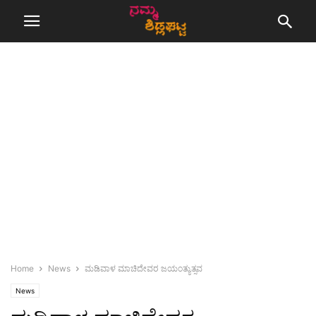
Home
News
ಮಡಿವಾಳ ಮಾಚಿದೇವರ ಜಯಂತ್ಯುತ್ಸವ
News