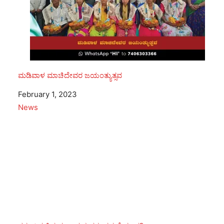
ಮಡಿವಾಳ ಮಾಚಿದೇವರ ಜಯಂತ್ಯುತ್ಸವ
Date
February 1, 2023
In relation to
News