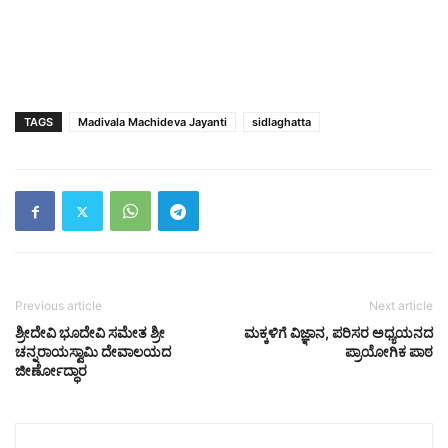
TAGS
Madivala Machideva Jayanti
sidlaghatta
Previous article
Next article
ಶ್ರೀದೇವಿ ಭೂದೇವಿ ಸಮೇತ ಶ್ರೀ
ಮಕ್ಕಳಿಗೆ ವಿಜ್ಞಾನ, ಪರಿಸರ ಅಧ್ಯಯನದ
ಚನ್ನರಾಯಸ್ವಾಮಿ ದೇವಾಲಯದ
ಪ್ರಾಯೋಗಿಕ ಪಾಠ
ಜೀರ್ಣೋದ್ಧಾರ