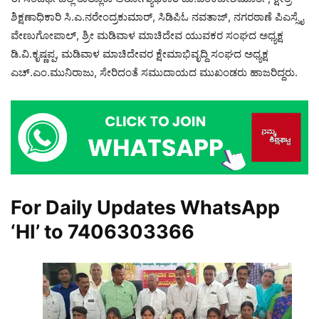
ಶಿಕ್ಷಣಾಧಿಕಾರಿ ಸಿ.ಎ.ನರೇಂದ್ರಕುಮಾರ್, ಸಿಡಿಪಿಓ ನವತಾಜ್, ನಗರಠಾಣೆ ಪಿಎಸ್ಸೈ
ವೇಣುಗೋಪಾಲ್, ಶ್ರೀ ಮಡಿವಾಳ ಮಾಚಿದೇವ ಯುವಕರ ಸಂಘದ ಅಧ್ಯಕ್ಷ
ಡಿ.ವಿ.ಕೃಷ್ಣಪ್ಪ, ಮಡಿವಾಳ ಮಾಚಿದೇವರ ಕ್ಷೇಮಾಭಿವೃದ್ದಿ ಸಂಘದ ಅಧ್ಯಕ್ಷ
ಎಚ್.ಎಂ.ಮುನಿರಾಜು, ಸೇರಿದಂತೆ ಸಮುದಾಯದ ಮುಖಂಡರು ಹಾಜರಿದ್ದರು.
For Daily Updates WhatsApp
‘HI’ to
7406303366