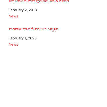
ಸತ್ತು ಬದುಕಿದ ಮಹಾಪುರುಷರು ನಮಗೆ ಮಾದರಿ
Date
February 2, 2018
In relation to
News
ಮಡಿವಾಳ ಮಾಚಿದೇವರ ಜಯಂತ್ಯುತ್ಸವ
Date
February 1, 2020
In relation to
News