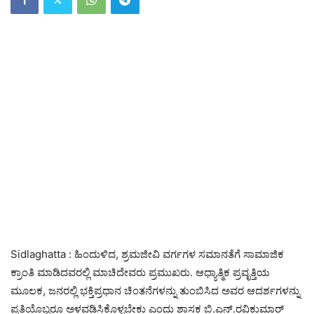
Sidlaghatta : ಹಿಂದುಳಿದ, ಶ್ರಮಜೀವಿ ವರ್ಗಗಳ ಸಮಾನತೆಗೆ ಸಾಮಾಜಿಕ
ಕ್ರಾಂತಿ ಮಾಡಿದವರಲ್ಲಿ ಮಾಚಿದೇವರು ಪ್ರಮುಖರು. ಆಧ್ಯಾತ್ಮಿಕ ಪ್ರವೃತ್ತಿಯ
ಮೂಲಕ, ಜನರಲ್ಲಿ ಭಕ್ತಿಪ್ರಧಾನ ಚಿಂತನೆಗಳನ್ನು ತುಂಬಿಸಿದ ಅವರ ಆದರ್ಶಗಳನ್ನು
ಪ್ರತಿಯೊಬ್ಬರೂ ಅಳವಡಿಸಿಕೊಳ್ಳಬೇಕು ಎಂದು ಶಾಸಕ ಬಿ.ಎನ್.ರವಿಕುಮಾರ್