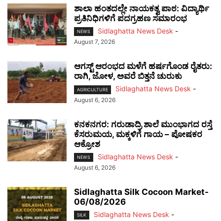
ಶಾಲಾ ಹಂತದಲ್ಲೇ ನಾಯಕತ್ವ ಪಾಠ: ವಿದ್ಯಾರ್ಥಿ
ಪ್ರತಿನಿಧಿಗಳಿಗೆ ಪದಗ್ರಹಣ ಸಮಾರಂಭ
Sidlaghatta News Desk
-
NEWS
August 7, 2026
ಆಗಸ್ಟ್ ಆರಂಭದ ಮಳೆಗೆ ಹರ್ಷಗೊಂಡ ರೈತರು:
ರಾಗಿ, ಜೋಳ, ಅವರೆ ಬಿತ್ತನೆ ಚುರುಕು
Sidlaghatta News Desk
-
AGRICULTURE
August 6, 2026
ಕನಕನಗರ: ಗರುಡಾದ್ರಿ ಶಾಲೆ ಮುಂಭಾಗದ ರಸ್ತೆ
ಕೆಸರುಮಯ, ಮಕ್ಕಳಿಗೆ ಗಾಯ – ಪೋಷಕರ
ಆಕ್ರೋಶ
Sidlaghatta News Desk
-
NEWS
August 6, 2026
Sidlaghatta Silk Cocoon Market-
06/08/2026
Sidlaghatta News Desk
-
SILK