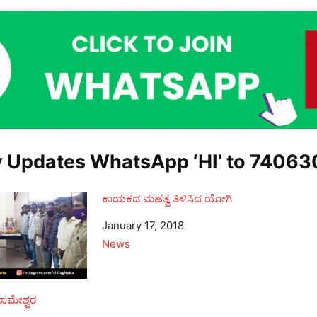
y Updates WhatsApp ‘HI’ to
74063
ಕಾಯಕದ ಮಹತ್ವ ತಿಳಿಸಿದ ಯೋಗಿ
Date
January 17, 2018
In relation to
News
ರಾಮೇಶ್ವರ