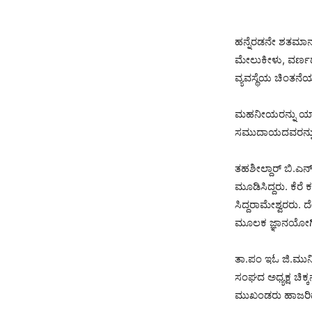
ಹನ್ನೆರಡನೇ ಶತಮಾನದ
ಮೇಲುಕೀಳು, ವರ್ಣಧ
ವ್ಯವಸ್ಥೆಯ ಚಿಂತನೆಯ
ಮಹನೀಯರನ್ನು ಯಾವು
ಸಮುದಾಯದವರನ್ನು 
ತಹಶೀಲ್ದಾರ್ ಬಿ.ಎ
ಮೂಡಿಸಿದ್ದರು. ಕೆರೆ
ಸಿದ್ದರಾಮೇಶ್ವರರು. 
ಮೂಲಕ ಜ್ಞಾನಯೋಗಿಗ
ತಾ.ಪಂ ಇಓ ಜಿ.ಮುನಿರ
ಸಂಘದ ಅಧ್ಯಕ್ಷ ಚಿ
ಮುಖಂಡರು ಹಾಜರಿದ್