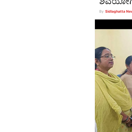
ಶಿವಯೋಗಿ 
By
Sidlaghatta N