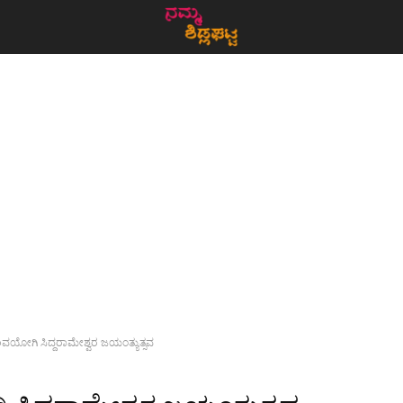
ಿವಯೋಗಿ ಸಿದ್ದರಾಮೇಶ್ವರ ಜಯಂತ್ಯುತ್ಸವ