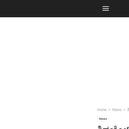
Home
News
ಶ
News