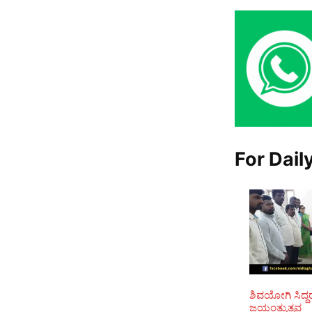
For Dail
ಶಿವಯೋಗಿ ಸಿದ್ದ
ಜಯಂತ್ಯುತ್ಸವ