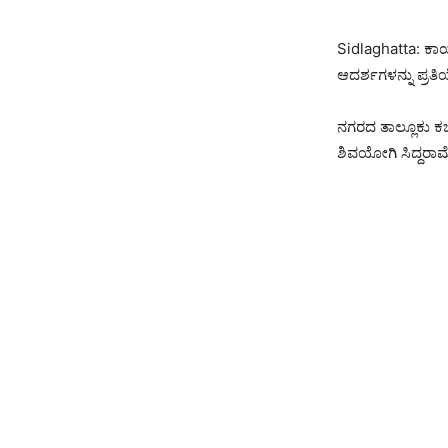
Sidlaghatta: ಕಾ
ಆದರ್ಶಗಳನ್ನು ಪ್ರತ
ನಗರದ ತಾಲ್ಲೂಕು ಕ
ಶಿವಯೋಗಿ ಸಿದ್ದರಾಮ