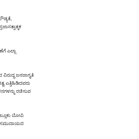
ಡ್ಯತೆ,
ಾಸತ್ತಾತ್ಮಕ
ೆ ಎಲ್ಲಾ
ವಿರುದ್ಧ ಜನಜಾಗೃತಿ
್ವ ಎತ್ತಿಹಿಡಿದವರು
ವಚನಗಳನ್ನು ರಚಿಸುವ
ಾಲ್ಲೂಕು ಬೋವಿ
ಾಗೂ ಸಮುದಾಯದ