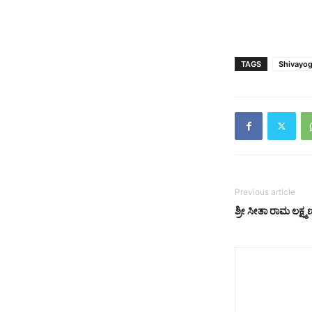
TAGS
Shivayog
Previous article
ಶ್ರೀ ಸೀತಾ ರಾಮ ಲಕ