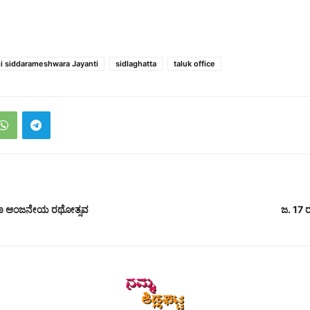
i siddarameshwara Jayanti
sidlaghatta
taluk office
್ಷ್ಮಣ ಆಂಜನೇಯ ರಥೋತ್ಸವ
ಜ. 17 ರ