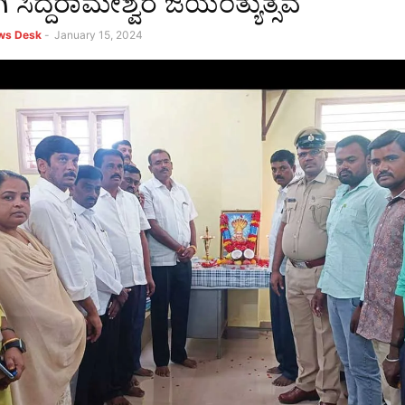
ಸಿದ್ದರಾಮೇಶ್ವರ ಜಯಂತ್ಯುತ್ಸವ
ews Desk
-
January 15, 2024