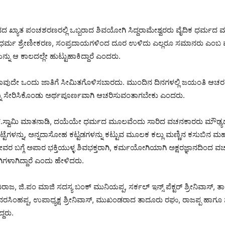
 ಖ್ಯಾತ ಪಂಚಶರಣರಲ್ಲಿ ಒಬ್ಬರಾದ ಶಿವಯೋಗಿ ಸಿದ್ದರಾಮೇಶ್ವರರು ವೈದಿಕ ಧರ್ಮದ ಮೌ
ರ್ಮ ಶ್ರೇಣೀಕರಣ, ಸಂಪ್ರದಾಯಗಳಿಂದ ದೂರ ಉಳಿದು ಎಲ್ಲರೂ ಸಮಾನರು ಎಂಬ ಪ್ರಜ
ನ್ನು ಆ ಕಾಲದಲ್ಲೇ ಹುಟ್ಟುಹಾಕಿದ್ದಾರೆ ಎಂದರು.
ದೇ ಒಂದು ಜಾತಿಗೆ ಸೀಮಿತಗೊಳಿಸಬಾರದು. ಮುಂದಿನ ದಿನಗಳಲ್ಲಿ ಜಯಂತಿ ಆಚರಣೆಗ
ಸೇರಿಸಿಕೊಂಡು ಅರ್ಥಪೂರ್ಣವಾಗಿ ಆಚರಿಸುವಂತಾಗಬೇಕು ಎಂದರು.
ನ್.ಸ್ವಾಮಿ ಮಾತನಾಡಿ, ದಯೆಯೇ ಧರ್ಮದ ಮೂಲವೆಂದು ಸಾರಿದ ವಚನಕಾರರು ಮೌಢ್ಯದ 
 ಕಟ್ಟೆಗಳನ್ನು, ಅನ್ನದಾಸೋಹ ಕಟ್ಟಡಗಳನ್ನು ಕಟ್ಟುವ ಮೂಲಕ ಕಲ್ಲು ಮಣ್ಣಿನ ಕಸುಬಿನ ಮಹತ
ದೇವರ ಬಗ್ಗೆ ಅಪಾರ ಭಕ್ತಿಯುಳ್ಳ ಶಿವಭಕ್ತರಾಗಿ, ಕರ್ಮಯೋಗಿಯಾಗಿ ಅಕ್ಷರಜ್ಞಾನದಿಂದ 
ಳಾಗಿದ್ದಾರೆ ಎಂದು ಹೇಳಿದರು.
ಾಜ, ಜಿ.ಪಂ ಮಾಜಿ ಸದಸ್ಯ ಬಂಕ್ ಮುನಿಯಪ್ಪ, ಸರ್ಕಲ್ ಇನ್ಸ್ ಪೆಕ್ಟರ್ ಶ್ರೀನಿವಾಸ್, ತ
ಕ್ಕನರಸಿಂಹಪ್ಪ, ಉಪಾಧ್ಯಕ್ಷ ಶ್ರೀನಿವಾಸ್, ಮುಖಂಡರಾದ ತಾದೂರು ರಘು, ರಾಜಪ್ಪ ಹ
ದರು.