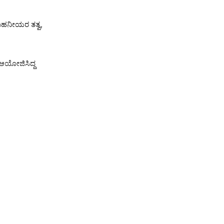
 ಮಹನೀಯರ ತತ್ವ,
ಆಯೋಜಿಸಿದ್ದ