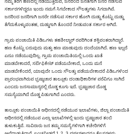
ನಮ್ಮ ತೆರಿಗೆ ಹಣದಲ್ಲಿ ನಡೆಯುತ್ತಿರುವ, ಜನರಿಂದ ಜನತೆಗಾಗಿ ಜನರೆ ನಡೆಸುವ
ಸರ್ಕಾರಗಳಿದ್ದರೂ ಇಂದು ನಮಗೆ ಸಿಗಬೇಕಾದ ಸೌಲತ್ತುಗಳು ಸಿಗದಾಗಿವೆ.
ಜನರಿಂದ ಜನರಿಗಾಗಿ ಜನರೇ ನಡೆಸುವ ಸರ್ಕಾರ ಹೋಗಿ ದುಡ್ದು ಕೊಟ್ಟು ದುಡ್ಡು
ತೆಗೆದುಕೊಳ್ಳುವಂತಹ, ದುಡ್ಡುಗಾಗಿ ತೊಂದರೆ ನೀಡುವಂತ ಸರ್ಕಾರ ಆಗಿದೆ.
ಗ್ರಾಮ ಪಂಚಾಯಿತಿ ಪಿಡಿಒಗಳು ತಹಶೀಲ್ದಾರ್ ರವರಿಗಿಂತ ಶಕ್ತಿವಂತರಾಗಿದ್ದಾರೆ.
ಹಣ ಕೊಟ್ಟು ಬರುವುದು ಮತ್ತು ಹಣ ಮಾಡುವುದು ದಂದೆಯಾಗಿದೆ. ಹಣ ಇಲ್ಲದೆ
ಏನೂ ನಡೆಯುವುದಿಲ್ಲ. ಗ್ರಾಮ ಪಂಚಾಯಿತಿಯಲ್ಲಿ ಒಂದು ಖಾತೆ
ಮಾಡಬೇಕಾದರೆ, ಸರ್ಟಿಫಿಕೇಟ್ ಪಡೆಯಬೇಕಾದೆ, ಒಂದು ಮನೆ
ಮಾಡಬೇಕೆಂದರೆ, ಯಾವುದೇ ಒಂದು ಸೌಲತ್ತು ಪಡೆಯಬೇಕಾದರೆ ಪಿಡಿಒಗಳಿಂದ
ಪ್ರಾರಂಭವಾಗಿರುವ ಭ್ರಷ್ಠಾಚಾರ ತಾಲ್ಲೂಕು ದಂಡಾಧಿಕಾರಿಗಳ ವರೆವಿಗೂ ಸಾಗಿದೆ
ಎಂಬದು ಜನಸಾಮಾನ್ಯರಲ್ಲಿ ದೊಡ್ಡ ಕೂಗು ಇದೆ. ಭ್ರಷ್ಟಾಚಾರ ದೊಡ್ಡ
ಸಮಸ್ಯೆಯಾಗಿದೆ ದೊಡ್ಡ ಪಿಡುಗಾಗಿದೆ ಎಂದರು.
ತಾಲ್ಲೂಕು ಪಂಚಾಯಿತಿ ಅಧೀನದಲ್ಲಿ ನಡೆಯುವ ಇಲಾಖೆಗಳು, ಜಿಲ್ಲಾ ಪಂಚಾಯಿತಿ
ಅಧೀನದಲ್ಲಿ ನಡೆಯುವ ಎಲ್ಲಾ ಇಲಾಖೆಗಳಲ್ಲಿ ಇಂದು ಭ್ರಷ್ಟಾಚಾರ ತಂಬಿ
ತುಳುಕುತ್ತಿವೆ. ಸಾವಿರಾರು ಜನ ತಮ್ಮ ಸಮಸ್ಯೆಗಳಿಗಾಗಿ ಕಚೇರಿಗಳಿಗೆ
ಅಲೆದಾಡುತ್ತಿದ್ದಾರೆ. ಲಂಚನೀಡದೆ 1, 2, 3 ವರ್ಷಗಳಾದರೂ ಕೆಲಸಗಳನ್ನು