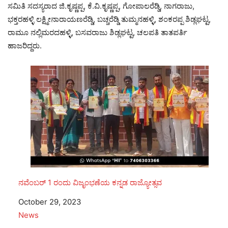
ಸಮಿತಿ ಸದಸ್ಯರಾದ ಜಿ.ಕೃಷ್ಣಪ್ಪ, ಕೆ.ವಿ.ಕೃಷ್ಣಪ್ಪ, ಗೋಪಾಲರೆಡ್ಡಿ, ನಾಗರಾಜು,
ಭಕ್ತರಹಳ್ಳಿ ಲಕ್ಷ್ಮೀನಾರಾಯಣರೆಡ್ಡಿ, ಬಚ್ಚರೆಡ್ಡಿ ತುಮ್ಮನಹಳ್ಳಿ, ಶಂಕರಪ್ಪ ಶಿಡ್ಲಘಟ್ಟ,
ರಾಮೂ ನಲ್ಲಿಮರದಹಳ್ಳಿ, ಬಸವರಾಜು ಶಿಡ್ಲಘಟ್ಟ, ಚಲಪತಿ ತಾತಪರ್ತಿ
ಹಾಜರಿದ್ದರು.
ನವೆಂಬರ್ 1 ರಂದು ವಿಜೃಂಭಣೆಯ ಕನ್ನಡ ರಾಜ್ಯೋತ್ಸವ
Date
October 29, 2023
In relation to
News