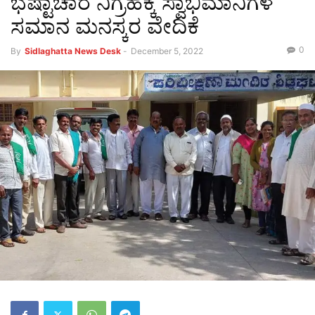
ಭಷ್ಟಾಚಾರ ನಿಗ್ರಹಕ್ಕೆ ಸ್ವಾಭಿಮಾನಿಗಳ
ಸಮಾನ ಮನಸ್ಕರ ವೇದಿಕೆ
0
By
Sidlaghatta News Desk
-
December 5, 2022