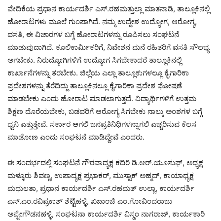
ವೇದಿಕೆಯ ಪ್ರಧಾನ ಕಾರ್ಯದರ್ಶಿ ಎಸ್.ರಹಮತ್ತುಲ್ಲಾ ಮಾತನಾಡಿ, ತಾಲ್ಲೂಕಿನಲ್ಲಿ
ಹೋರಾಟಗಳು ಮೂಲೆ ಗುಂಪಾಗಿದೆ. ನಮ್ಮ ಉದ್ದೇಶ ಉದ್ಯೋಗ, ಆರೋಗ್ಯ,
ವಸತಿ, ಈ ವಿಚಾರಗಳ ಬಗ್ಗೆ ಹೋರಾಟಗಳನ್ನು ರೂಪಿಸಲು ಸಂಘಟನೆ
ಮಾಡುವುದಾಗಿದೆ. ಕೂಲಿಕಾರ್ಮಿಕರಿಗೆ, ನಿವೇಶನ ಮನೆ ರಹಿತರಿಗೆ ವಸತಿ ಸೌಲಭ್ಯ
ಅಗಬೇಕು. ನಿರುದ್ಯೋಗಿಗಳಿಗೆ ಉದ್ಯೋಗ ಸಿಗಬೇಕಾದರೆ ತಾಲ್ಲೂಕಿನಲ್ಲಿ
ಕಾರ್ಖಾನೆಗಳನ್ನು ತರಬೇಕು. ಜಿಲ್ಲೆಯ ಎಲ್ಲಾ ತಾಲ್ಲೂಕುಗಳಲ್ಲೂ ಕೈಗಾರಿಕಾ
ಪ್ರದೇಶಗಳನ್ನು ತೆರೆದಿದ್ದು ತಾಲ್ಲೂಕಿನಲ್ಲೂ ಕೈಗಾರಿಕಾ ಪ್ರದೇಶ ಘೋಷಣೆ
ಮಾಡಬೇಕು ಎಂದು ಹೋರಾಟ ಮಾಡಲಾಗುತ್ತದೆ. ವಿದ್ಯಾರ್ಥಿಗಳಿಗೆ ಉತ್ತಮ
ಶಿಕ್ಷಣ ದೊರೆಯಬೇಕು, ಬಡವರಿಗೆ ಆರೋಗ್ಯ ಸಿಗಬೇಕು ನಾಲ್ಕು ಅಂಶಗಳ ಬಗ್ಗೆ
ಧ್ವನಿ ಎತ್ತುತ್ತೇವೆ. ಸರ್ಕಾರ ಆಗಲಿ ಜನಪ್ರತಿನಿಧಿಗಳನ್ನಾಗಲಿ ಎಚ್ಚರಿಸುವ ಕೆಲಸ
ಮಾಡೋಣ ಎಂದು ಸಂಘಟನೆ ಮಾಡಿದ್ದೇವೆ ಎಂದರು.
ಈ ಸಂದರ್ಭದಲ್ಲಿ ಸಂಘಟನೆ ಗೌರವಾದ್ಯಕ್ಷ ಕದಿರಿ ಡಿ.ಆರ್.ಯೂಸುಫ್, ಅಧ್ಯಕ್ಷ
ಮಳ್ಳೂರು ಶಿವಣ್ಣ, ಉಪಾದ್ಯಕ್ಷ ಪ್ರಭಾಕರ್, ಮುಸ್ಟಾಕ್ ಅಹ್ಮದ್, ಕಾಯಾಧ್ಯಕ್ಷ
ಮಧುಲತಾ, ಪ್ರಧಾನ ಕಾರ್ಯದರ್ಶಿ ಎಸ್.ರಹಮತ್ ಉಲ್ಲಾ, ಕಾರ್ಯದರ್ಶಿ
ಎಸ್.ಎಂ.ರವಿಪ್ರಕಾಶ್ ಶೆಟ್ಟಿಹಳ್ಳಿ, ಖಜಾಂಚಿ ಎಂ.ಗೋವಿಂದರಾಜು
ಅಪ್ಪೇಗೌಡನಹಳ್ಳಿ, ಸಂಘಟನಾ ಕಾರ್ಯದರ್ಶಿ ವಿಸ್ಡಂ ನಾಗರಾಜ್, ಕಾರ್ಯಕಾರಿ