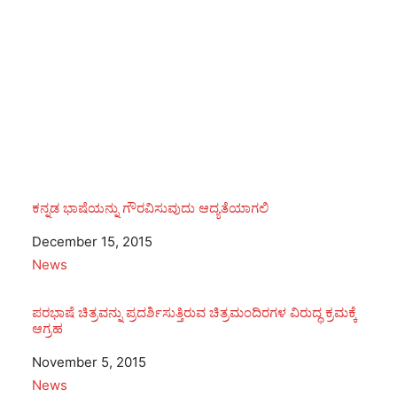
ಕನ್ನಡ ಭಾಷೆಯನ್ನು ಗೌರವಿಸುವುದು ಆದ್ಯತೆಯಾಗಲಿ
Date
December 15, 2015
In relation to
News
ಪರಭಾಷೆ ಚಿತ್ರವನ್ನು ಪ್ರದರ್ಶಿಸುತ್ತಿರುವ ಚಿತ್ರಮಂದಿರಗಳ ವಿರುದ್ಧ ಕ್ರಮಕ್ಕೆ
ಆಗ್ರಹ
Date
November 5, 2015
In relation to
News