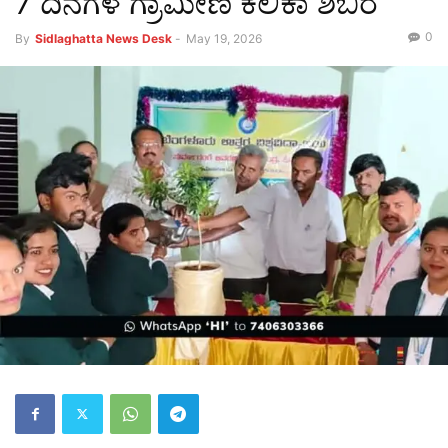
7 ದಿನಗಳ ಗ್ರಾಮೀಣ ಕಲಿಕಾ ಶಿಬಿರ
0
By
Sidlaghatta News Desk
-
May 19, 2026