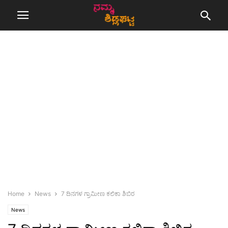
Home
News
7 ದಿನಗಳ ಗ್ರಾಮೀಣ ಕಲಿಕಾ ಶಿಬಿರ
News