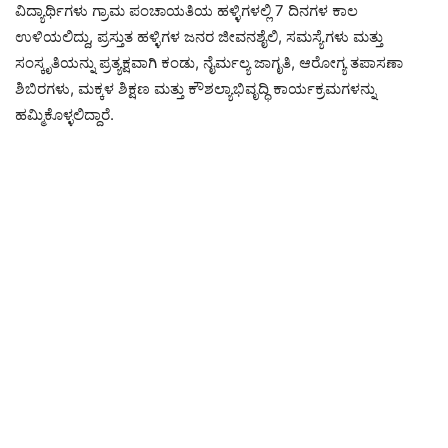
ವಿದ್ಯಾರ್ಥಿಗಳು ಗ್ರಾಮ ಪಂಚಾಯತಿಯ ಹಳ್ಳಿಗಳಲ್ಲಿ 7 ದಿನಗಳ ಕಾಲ
ಉಳಿಯಲಿದ್ದು, ಪ್ರಸ್ತುತ ಹಳ್ಳಿಗಳ ಜನರ ಜೀವನಶೈಲಿ, ಸಮಸ್ಯೆಗಳು ಮತ್ತು
ಸಂಸ್ಕೃತಿಯನ್ನು ಪ್ರತ್ಯಕ್ಷವಾಗಿ ಕಂಡು, ನೈರ್ಮಲ್ಯ ಜಾಗೃತಿ, ಆರೋಗ್ಯ ತಪಾಸಣಾ
ಶಿಬಿರಗಳು, ಮಕ್ಕಳ ಶಿಕ್ಷಣ ಮತ್ತು ಕೌಶಲ್ಯಾಭಿವೃದ್ಧಿ ಕಾರ್ಯಕ್ರಮಗಳನ್ನು
ಹಮ್ಮಿಕೊಳ್ಳಲಿದ್ದಾರೆ.