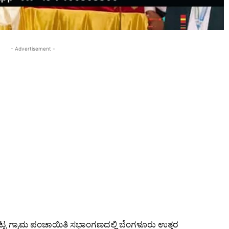
- Advertisement -
ಬೆಟ್ಟ ಗ್ರಾಮ ಪಂಚಾಯಿತಿ ಸಭಾಂಗಣದಲ್ಲಿ ಬೆಂಗಳೂರು ಉತ್ತರ