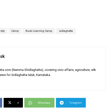
sity
Camp
Rural Learning Camp
sidlaghatta
esk
tta.com (Namma Shidlaghatta), covering civic affairs, agriculture, silk
ews for Sidlaghatta taluk, Karnataka.
X
WhatsApp
Telegram