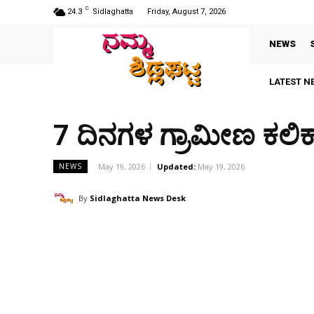
C
24.3
Sidlaghatta
Friday, August 7, 2026
NEWS
LATEST N
7 ದಿನಗಳ ಗ್ರಾಮೀಣ ಕಲಿಕ
May 19, 2026
Updated:
May 19, 2026
NEWS
By
Sidlaghatta News Desk