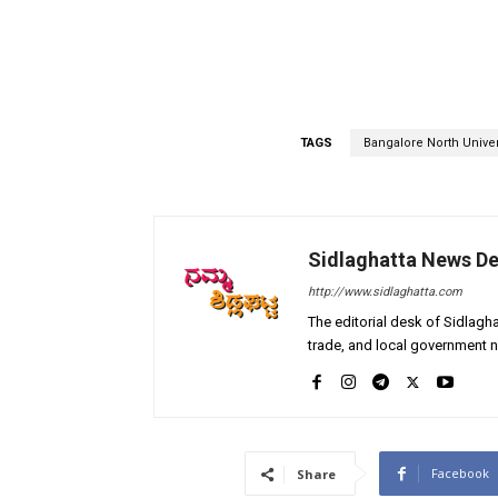
TAGS
Bangalore North Univer
Sidlaghatta News D
http://www.sidlaghatta.com
The editorial desk of Sidlagha
trade, and local government n
Facebook
Share