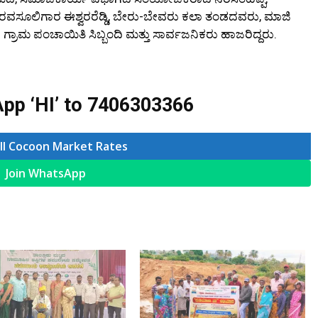
ಕರವಸೂಲಿಗಾರ ಈಶ್ವರರೆಡ್ಡಿ, ಬೇರು-ಬೇವರು ಕಲಾ ತಂಡದವರು, ಮಾಜಿ
ಿಗಳು ಗ್ರಾಮ ಪಂಚಾಯಿತಿ ಸಿಬ್ಬಂದಿ ಮತ್ತು ಸಾರ್ವಜನಿಕರು ಹಾಜರಿದ್ದರು.
pp ‘HI’ to
7406303366
ll Cocoon Market Rates
Join WhatsApp