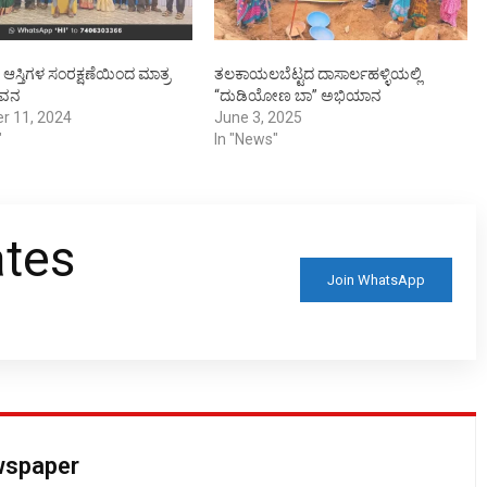
ಆಸ್ತಿಗಳ ಸಂರಕ್ಷಣೆಯಿಂದ ಮಾತ್ರ
ತಲಕಾಯಲಬೆಟ್ಟದ ದಾಸಾರ್ಲಹಳ್ಳಿಯಲ್ಲಿ
ಜೀವನ
“ದುಡಿಯೋಣ ಬಾ” ಅಭಿಯಾನ
r 11, 2024
June 3, 2025
"
In "News"
ates
Join WhatsApp
ewspaper