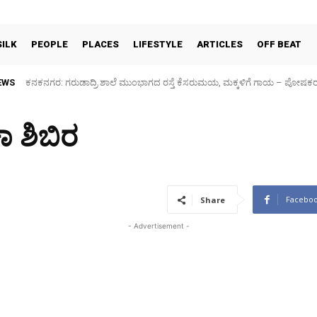
SILK
PEOPLE
PLACES
LIFESTYLE
ARTICLES
OFF BEAT
EWS
Sidlaghatta Silk Cocoon Market-06/08/2026
ಾ ಶಿಬಿರ
Facebo
Share
- Advertisement -