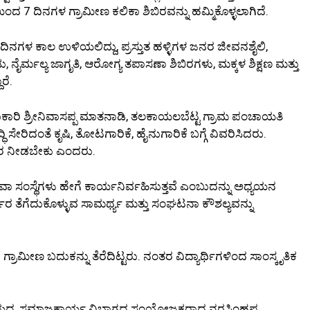
 7 ದಿನಗಳ ಗ್ರಾಮೀಣ ಕಲಿಕಾ ಶಿಬಿರವನ್ನು ಹಮ್ಮಿಕೊಳ್ಳಲಾಗಿದೆ.
 ದಿನಗಳ ಕಾಲ ಉಳಿಯಲಿದ್ದು, ಪ್ರಸ್ತುತ ಹಳ್ಳಿಗಳ ಜನರ ಜೀವನಶೈಲಿ,
ಂಡು, ನೈರ್ಮಲ್ಯ ಜಾಗೃತಿ, ಆರೋಗ್ಯ ತಪಾಸಣಾ ಶಿಬಿರಗಳು, ಮಕ್ಕಳ ಶಿಕ್ಷಣ ಮತ್ತು
ರೆ.
ಧಿಕಾರಿ ಶ್ರೀನಿವಾಸಪ್ಪ ಮಾತನಾಡಿ, ತಲಕಾಯಲಬೆಟ್ಟ ಗ್ರಾಮ ಪಂಚಾಯತಿ
ಿ ಸೇರಿದಂತೆ ಕೃಷಿ, ತೋಟಗಾರಿಕೆ, ಹೈನುಗಾರಿಕೆ ಬಗ್ಗೆ ವಿವರಿಸಿದರು.
ಕಾರ ನೀಡಬೇಕು ಎಂದರು.
ೇವಾ ಸಂಸ್ಥೆಗಳು ಹೇಗೆ ಕಾರ್ಯನಿರ್ವಹಿಸುತ್ತವೆ ಎಂಬುದನ್ನು ಅಧ್ಯಯನ
್ಧಾರ ತೆಗೆದುಕೊಳ್ಳುವ ಸಾಮರ್ಥ್ಯ ಮತ್ತು ಸಂಘಟನಾ ಕೌಶಲ್ಯವನ್ನು
ೀಣ ಬದುಕನ್ನು ತೆರೆದಿಟ್ಟರು. ನಂತರ ವಿದ್ಯಾರ್ಥಿಗಳಿಂದ ಸಾಂಸ್ಕೃತಿಕ
್ಯಾಲಯದ, ಸಮಾಜಕಾರ್ಯ ವಿಭಾಗದ ಸಂಯೋಜಕರಾದ ನರಸಿಂಹಪ್ಪ,