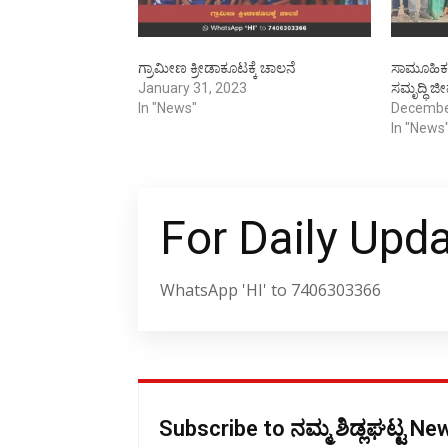
ಗ್ರಾಮೀಣ ಕ್ರೀಡಾಕೂಟಕ್ಕೆ ಚಾಲನೆ
ಸಾಮೂಹಿಕ 
January 31, 2023
ಸಮೃದ್ಧಿ 
In "News"
Decembe
In "News
For Daily Upd
WhatsApp 'HI' to 7406303366
Subscribe to ನಮ್ಮ ಶಿಡ್ಲಘಟ್ಟ N