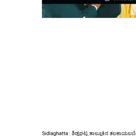
Sidlaghatta : ಶಿಡ್ಲಘಟ್ಟ ತಾಲ್ಲೂಕಿನ ತಲಕಾಯಲ