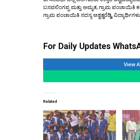
ಬಸವಲಿಂಗಪ್ಪ ಮತ್ತು ಅಮೃತ, ಗ್ರಾಮ ಪಂಚಾಯಿತಿ 
ಗ್ರಾಮ ಪಂಚಾಯಿತಿ ಸದಸ್ಯ ಅಶ್ವತ್ಥರೆಡ್ಡಿ, ವಿದ್ಯಾರ್ಥ
For Daily Updates WhatsA
View A
Related