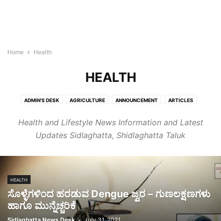
Home
Health
HEALTH
ADMIN'S DESK
AGRICULTURE
ANNOUNCEMENT
ARTICLES
BLOGROLL
BULLETIN
BUSINESS
CHIKKABALLAPURA
Health and Lifestyle News Information and Latest
CHINTAMANI
COVID-19
CULTURE
EDUCATION
HEALTH
Updates Sidlaghatta, Shidlaghatta Taluk
HOROSCOPE
KIDS
LIFESTYLE
MALLIKARJUNA
MONEY
NEWS
NEWSBEAT
OBITUARY
OFF BEAT
PANCHANGA
PEOPLE
PLACES
REAL ESTATE
SIDLAGHATTA
SILK
SPORTS
STORIES
TECH
WORLD
HEALTH
ಸೊಳ್ಳೆಗಳಿಂದ ಹರಡುವ Dengue ಜ್ವರ – ಗುಣಲಕ್ಷಣಗಳು
ಹಾಗೂ ಮುನ್ನೆಚ್ಚರಿಕೆ
Sidlaghatta News Desk
-
July 31, 2021