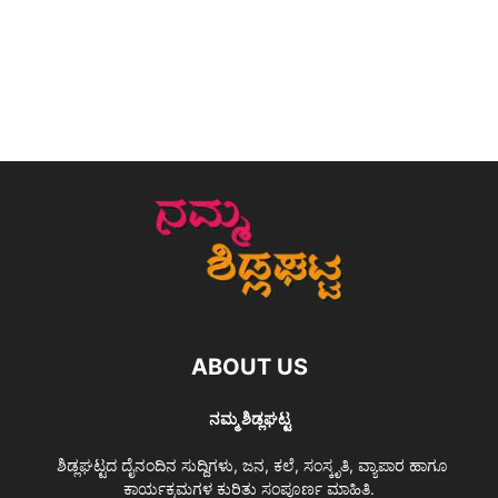
ABOUT US
ನಮ್ಮ ಶಿಡ್ಲಘಟ್ಟ
ಶಿಡ್ಲಘಟ್ಟದ ದೈನಂದಿನ ಸುದ್ದಿಗಳು, ಜನ, ಕಲೆ, ಸಂಸ್ಕೃತಿ, ವ್ಯಾಪಾರ ಹಾಗೂ
ಕಾರ್ಯಕ್ರಮಗಳ ಕುರಿತು ಸಂಪೂರ್ಣ ಮಾಹಿತಿ.