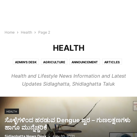
Home
Health
Page 2
HEALTH
ADMIN'S DESK
AGRICULTURE
ANNOUNCEMENT
ARTICLES
BLOGROLL
BULLETIN
BUSINESS
CHIKKABALLAPURA
Health and Lifestyle News Information and Latest
CHINTAMANI
COVID-19
CULTURE
EDUCATION
HEALTH
Updates Sidlaghatta, Shidlaghatta Taluk
HOROSCOPE
KIDS
LIFESTYLE
MALLIKARJUNA
MONEY
NEWS
NEWSBEAT
OBITUARY
OFF BEAT
PANCHANGA
PEOPLE
PLACES
REAL ESTATE
SIDLAGHATTA
SILK
SPORTS
STORIES
TECH
WORLD
HEALTH
ಸೊಳ್ಳೆಗಳಿಂದ ಹರಡುವ Dengue ಜ್ವರ – ಗುಣಲಕ್ಷಣಗಳು
ಹಾಗೂ ಮುನ್ನೆಚ್ಚರಿಕೆ
Sidlaghatta News Desk
-
July 31, 2021