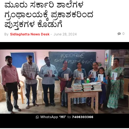
ಮೂರು ಸರ್ಕಾರಿ ಶಾಲೆಗಳ
ಗ್ರಂಥಾಲಯಕ್ಕೆ ಪ್ರಕಾಶಕರಿಂದ
ಪುಸ್ತಕಗಳ ಕೊಡುಗೆ
0
By
Sidlaghatta News Desk
-
June 28, 2024