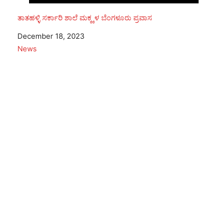
ತಾತಹಳ್ಳಿ ಸರ್ಕಾರಿ ಶಾಲೆ ಮಕ್ಕ್ಕಳ ಬೆಂಗಳೂರು ಪ್ರವಾಸ
Date
December 18, 2023
In relation to
News