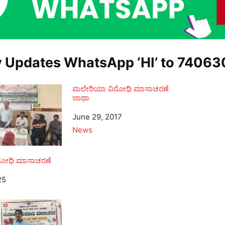
y Updates WhatsApp ‘HI’ to
74063
ಮಲೇರಿಯಾ ವಿರೋಧಿ ಮಾಸಾಚರಣೆ
ಜಾಥಾ
Date
June 29, 2017
In relation to
News
ರೋಧಿ ಮಾಸಾಚರಣೆ
25