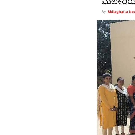
ಮಲೇರಿಯ
By
Sidlaghatta N