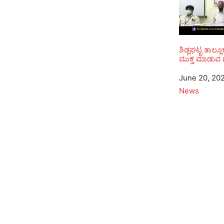
ಶಿಡ್ಲಘಟ್ಟ ತಾಲ್
ಮುಕ್ತ ಮಾಡುವ ಗ
Date
June 20, 20
In relation to
News