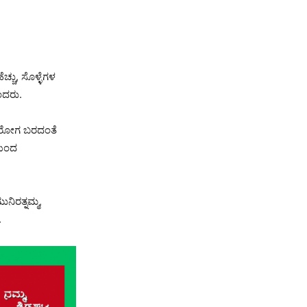
್ಚು, ಸೊಳ್ಳೆಗಳ
ಂದರು.
. ರೋಗ ಬರದಂತೆ
ಯಿಂದ
ನಿರತ್ನಮ್ಮ,
.