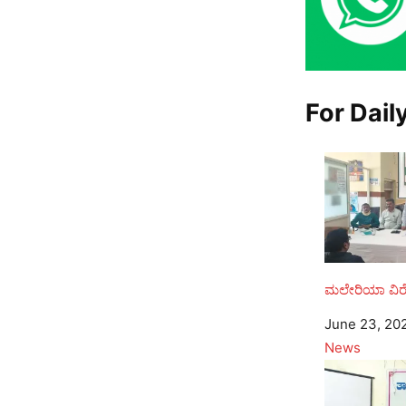
For Dail
ಮಲೇರಿಯಾ ವಿ
Date
June 23, 20
In relation to
News