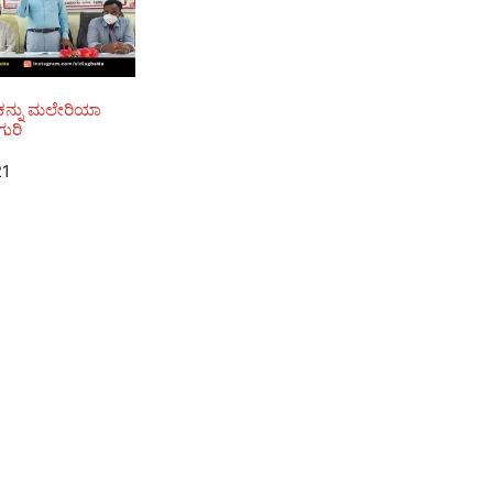
ಲೂಕನ್ನು ಮಲೇರಿಯಾ
ುರಿ
21