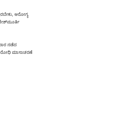
ಇರಬೇಕು, ಆರೋಗ್ಯ
ಟೇಶ್‌ಮೂರ್ತಿ
ುವಾರ ನಡೆದ
 ವಿರೋಧಿ ಮಾಸಾಚರಣೆ