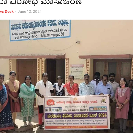
ಾ ವಿರೋಧಿ ಮಾಸಾಚರಣೆ
ews Desk
-
June 13, 2024