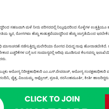
ಿಂದ ಸಹಜವಾಗಿ ಮಳೆ ನೀರು ಪರಿಸರದಲ್ಲಿ ನಿಲ್ಲುವುದರಿಂದ ಸೊಳ್ಳೆಗಳ ಉತ್ಪತ್ತಿಯೂ ಹೆಚ
ತಿಯ ಜ್ವರ, ರೋಗಗಳೂ ಹೆಚ್ಚು ಕಾಡುತ್ತವೆಯಾದ್ದರಿಂದ ಹೆಚ್ಚು ಜಾಗ್ರತೆಯಿಂದ ಇರಬೇಕೆ
ಮಾಸಾಚರಣೆ ನಡೆಸುತ್ತಿದ್ದು ಮಲೇರಿಯಾ ರೋಗದ ವಿರುದ್ದ ನಾವು ಹೋರಾಡಬೇಕಿದೆ
ೇಕಾದ ಎಚ್ಚರಿಕೆಗಳ ಬಗ್ಗೆ ಜನ ಸಾಮಾನ್ಯರಲ್ಲಿ ಅರಿವು ಮೂಡಿಸುವ ಕೆಲಸವನ್ನು ಇಲಾಖೆ
ದರು.
್ಲೂಕು ಆರೋಗ್ಯ ನಿರೀಕ್ಷಣಾಧಿಕಾರಿ ಎಂ.ಎಸ್.ದೇವರಾಜ್, ಆರೋಗ್ಯ ಸಂರಕ್ಷಣಾಧಿಕಾರಿ ಮು
ಂದಿನಿ, ಚೈತ್ರ, ವಿಜಯಮ್ಮ, ಅಫ್ರೋಜ್, ಪ್ರಣತಿ, ನರಸಿಂಹಮೂರ್ತಿ, ಕೀರ್ತಿ ಹಾಜರಿದ್ದರು