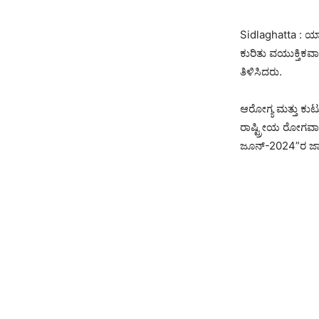
Sidlaghatta : ಯ
ಕುರಿತು ವಯುಕ್ತಿಕವಾ
ತಿಳಿಸಿದರು.
ಆರೋಗ್ಯ ಮತ್ತು ಕುಟ
ರಾಷ್ಟ್ರೀಯ ರೋಗವಾ
ಜೂನ್-2024”ರ ಜಾಥ