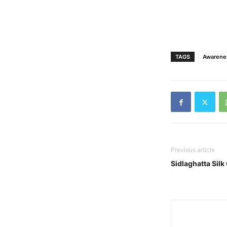
TAGS
Awarene
Previous article
Sidlaghatta Si