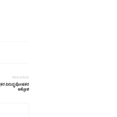
Next article
ಕ್ಷಕರ ವಿರುದ್ಧ ಪೋಷಕರ
ಆಕ್ರೋಶ