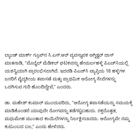
ಲ್ಯಾಂಡ್ ಮಾರ್ಕ್ ಗ್ರೂಪ್‌ನ ಸಿ.ಎಸ್.ಆರ್ ವ್ಯವಸ್ಥಾಪಕ ಅಗ್ನಿಶ್ವರ್ ದಾಸ್
ಮಾತನಾಡಿ, “ಮೊಬೈಲ್ ಮೆಡಿಕಲ್ ಘಟಕವನ್ನು ಹೇಮರ್ಲಹಳ್ಳಿ ಪಿಎಚ್‌ಸಿಯಲ್ಲಿ
ಯಶಸ್ವಿಯಾಗಿ ಪ್ರಾರಂಭಿಸಲಾಗಿದೆ. ಇದರಡಿ ಪಿಎಚ್‌ಸಿ ವ್ಯಾಪ್ತಿಯ 18 ಹಳ್ಳಿಗಳ
ಜನರಿಗೆ ವೈದ್ಯಕೀಯ ತಪಾಸಣೆ ಮತ್ತು ಪ್ರಾಥಮಿಕ ಆರೋಗ್ಯ ಸೇವೆಗಳನ್ನು
ಒದಗಿಸುವ ಗುರಿ ಹೊಂದಿದ್ದೇವೆ,” ಎಂದರು.
ಡಾ. ಮಹೇಶ್ ಕುಮಾರ್ ಮುಂದುವರಿದು, “ಆರೋಗ್ಯ ತಪಾಸಣೆಯನ್ನು ಸಮಯಕ್ಕೆ
ಮಾಡಿಕೊಂಡರೆ ಯಾವುದೇ ರೋಗವನ್ನು ತಡೆಗಟ್ಟಬಹುದು. ರಕ್ತದೊತ್ತಡ,
ಮಧುಮೇಹ ಮುಂತಾದ ಕಾಯಿಲೆಗಳನ್ನು ನಿರ್ಲಕ್ಷಿಸಬಾರದು. ಆರೋಗ್ಯವೇ ನಮ್ಮ
ಕುಟುಂಬದ ಬಲ,” ಎಂದು ಹೇಳಿದರು.