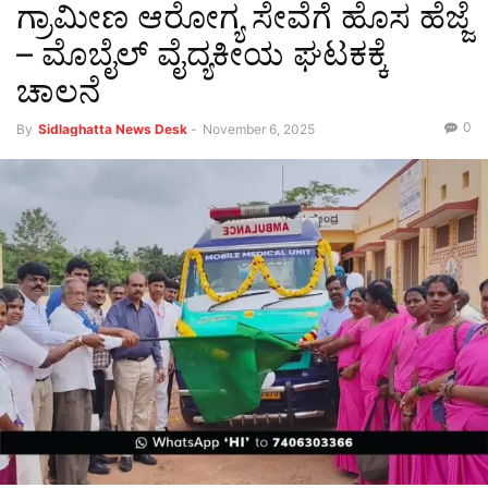
ಗ್ರಾಮೀಣ ಆರೋಗ್ಯ ಸೇವೆಗೆ ಹೊಸ ಹೆಜ್ಜೆ
– ಮೊಬೈಲ್ ವೈದ್ಯಕೀಯ ಘಟಕಕ್ಕೆ
ಚಾಲನೆ
0
By
Sidlaghatta News Desk
-
November 6, 2025