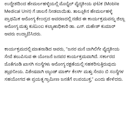
ಉದ್ದೇಶದಿಂದ ಹೇಮರ್ಲಹಳ್ಳಿಯಲ್ಲಿ ಮೊಬೈಲ್ ವೈದ್ಯಕೀಯ ಘಟಕ (Mobile
Medical Unit) ಗೆ ಚಾಲನೆ ನೀಡಲಾಯಿತು. ತಾಲ್ಲೂಕಿನ ಹೇಮರ್ಲಹಳ್ಳಿ
ಪ್ರಾಥಮಿಕ ಆರೋಗ್ಯ ಕೇಂದ್ರದ ಆವರಣದಲ್ಲಿ ನಡೆದ ಈ ಕಾರ್ಯಕ್ರಮವನ್ನು ಜಿಲ್ಲಾ
ಆರೋಗ್ಯ ಮತ್ತು ಕುಟುಂಬ ಕಲ್ಯಾಣಾಧಿಕಾರಿ ಡಾ. ಎಸ್. ಮಹೇಶ್ ಕುಮಾರ್
ಅವರು ಉದ್ಘಾಟಿಸಿದರು.
ಕಾರ್ಯಕ್ರಮದಲ್ಲಿ ಮಾತನಾಡಿದ ಅವರು, “ಜನರ ಮನೆ ಬಾಗಿಲಿಗೇ ವೈದ್ಯಕೀಯ
ಸೇವೆ ತಲುಪಿಸುವ ಈ ಯೋಜನೆ ಜನಪರ ಕಾರ್ಯಕ್ರಮವಾಗಿದೆ. ಸರ್ಕಾರದ
ಜೊತೆಗೂಡಿ ಖಾಸಗಿ ಸಂಸ್ಥೆಗಳು ಆರೋಗ್ಯ ರಕ್ಷಣೆಯಲ್ಲಿ ಸಹಕರಿಸುತ್ತಿರುವುದು
ಶ್ಲಾಘನೀಯ. ವಿಶೇಷವಾಗಿ ಲ್ಯಾಂಡ್ ಮಾರ್ಕ್ ಕೇರ್ಸ್ ಮತ್ತು ಸೇವಂ ಬಿ ಸಂಸ್ಥೆಗಳ
ಸಹಯೋಗದ ಈ ಪ್ರಯತ್ನ ಗ್ರಾಮೀಣ ಜನತೆಗೆ ಉಪಯುಕ್ತ,” ಎಂದು ಹೇಳಿದರು.