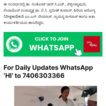
ಈ ಸಂದರ್ಭದಲ್ಲಿ ಡಾ. ಸಂತೋಷ್ (ಆರ್.ಸಿ.ಎಚ್., ಚಿಕ್ಕಬಳ್ಳಾಪುರ),
ಸೇವಾಮೊಬ್ ಉಪಾಧ್ಯಕ್ಷ ಡಾ. ಬಿ.ಸಿ. ಪ್ರವೀಣ್ ಕುಮಾರ್, ಹಿರಿಯ ಆರೋಗ್ಯ
ನಿರೀಕ್ಷಣಾಧಿಕಾರಿ ಎಂ.ಎಸ್. ದೇವರಾಜ್, ಗ್ರಾಮಸ್ಥ ನಾಗರಾಜ್ ಹಾಗೂ ಆಶಾ
ಕಾರ್ಯಕರ್ತೆಯರು ಹಾಜರಿದ್ದರು.
For Daily Updates WhatsApp
‘HI’ to
7406303366