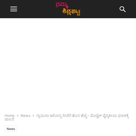
Home
News
ಗ್ರಾಮೀಣ ಆರೋಗ್ಯ ಸೇವೆಗೆ ಹೊಸ ಹೆಜ್ಜೆ – ಮೊಬೈಲ್ ವೈದ್ಯಕೀಯ ಘಟಕಕ್ಕೆ
ಚಾಲನೆ
News