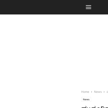
Home
News
ಮ
News