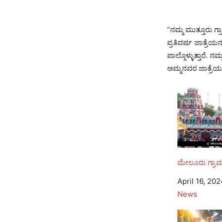
“ನಮ್ಮ ಮುತ್ತೂರು ಗ
ಪ್ರತಿವರ್ಷ ಜಾತ್ರೆಯ
ಪಾಲ್ಗೊಳ್ಳುತ್ತಾರೆ
ಅಮ್ಮನವರ ಜಾತ್ರೆಯಲ್ಲ
ಮೇಲೂರು ಗ್ರಾಮದಲ
Date
April 16, 20
In relation to
News