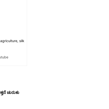
griculture, silk
utube
್ತನೆ ಚುರುಕು