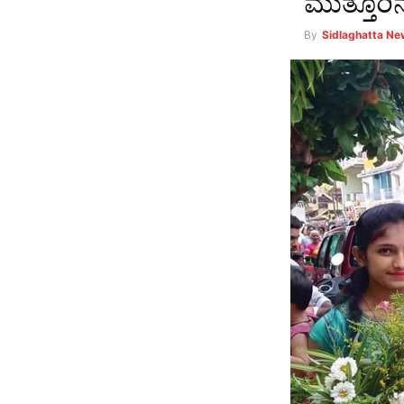
ಮುತ್ತೂರಿನ
By
Sidlaghatta N