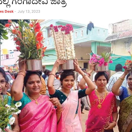
ಲ್ಲಿ ಗಂಗಾದೇವಿ ಜಾತ್ರೆ
ews Desk
-
July 13, 2023