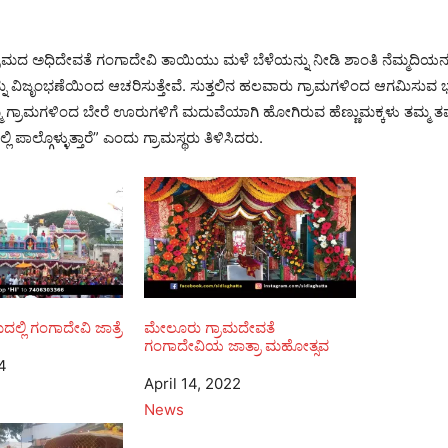
್ರಾಮದ ಅಧಿದೇವತೆ ಗಂಗಾದೇವಿ ತಾಯಿಯು ಮಳೆ ಬೆಳೆಯನ್ನು ನೀಡಿ ಶಾಂತಿ ನೆಮ್ಮದಿಯನ್
ನ್ನು ವಿಜೃಂಭಣೆಯಿಂದ ಆಚರಿಸುತ್ತೇವೆ. ಸುತ್ತಲಿನ ಹಲವಾರು ಗ್ರಾಮಗಳಿಂದ ಆಗಮಿಸುವ ಭ
. ನಮ್ಮ ಗ್ರಾಮಗಳಿಂದ ಬೇರೆ ಊರುಗಳಿಗೆ ಮದುವೆಯಾಗಿ ಹೋಗಿರುವ ಹೆಣ್ಣುಮಕ್ಕಳು ತಮ್ಮ
ಿ ಪಾಲ್ಗೊಳ್ಳುತ್ತಾರೆ” ಎಂದು ಗ್ರಾಮಸ್ಥರು ತಿಳಿಸಿದರು.
್ಲಿ ಗಂಗಾದೇವಿ ಜಾತ್ರೆ
ಮೇಲೂರು ಗ್ರಾಮದೇವತೆ
ಗಂಗಾದೇವಿಯ ಜಾತ್ರಾ ಮಹೋತ್ಸವ
24
Date
April 14, 2022
In relation to
News