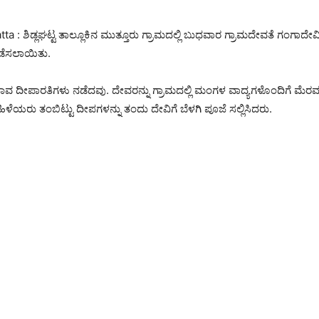
ta : ಶಿಡ್ಲಘಟ್ಟ ತಾಲ್ಲೂಕಿನ ಮುತ್ತೂರು ಗ್ರಾಮದಲ್ಲಿ ಬುಧವಾರ ಗ್ರಾಮದೇವತೆ ಗಂಗಾದೇವ
ಡೆಸಲಾಯಿತು.
ವ ದೀಪಾರತಿಗಳು ನಡೆದವು. ದೇವರನ್ನು ಗ್ರಾಮದಲ್ಲಿ ಮಂಗಳ ವಾದ್ಯಗಳೊಂದಿಗೆ ಮೆರವ
ಯರು ತಂಬಿಟ್ಟು ದೀಪಗಳನ್ನು ತಂದು ದೇವಿಗೆ ಬೆಳಗಿ ಪೂಜೆ ಸಲ್ಲಿಸಿದರು.