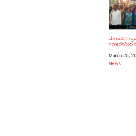
ಮೇಲೂರಿನ ಗ್ರ
ಗಂಗಾದೇವಿಯ ಜಾ
Date
March 25, 2
In relation to
News