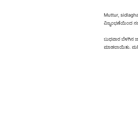
Muttur, sidlaghat
ವಿಜೃಂಭಣೆಯಿಂದ ನ
ಬುಧವಾರ ಬೆಳಗಿನ ಜಾ
ಮಾಡಲಾಯಿತು. ಮಹಿಳೆ