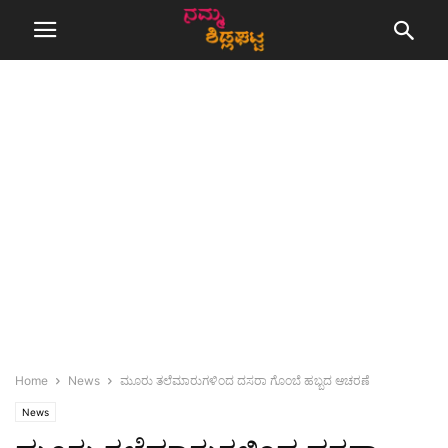
Home
News
ಮೂರು ತಲೆಮಾರುಗಳಿಂದ ದಸರಾ ಗೊಂಬೆ ಹಬ್ಬದ ಆಚರಣೆ
News