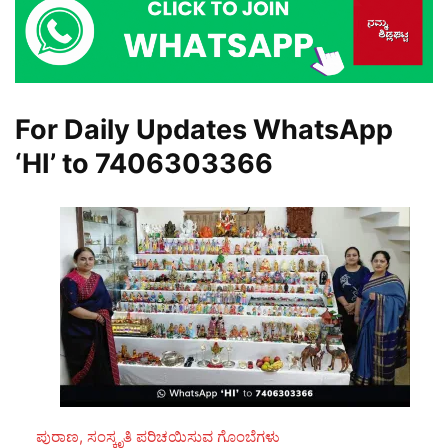
For Daily Updates WhatsApp
‘HI’ to
7406303366
ಪುರಾಣ, ಸಂಸ್ಕೃತಿ ಪರಿಚಯಿಸುವ ಗೊಂಬೆಗಳು