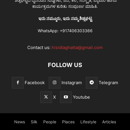
ಶಿಡ್ಲಘಟ್ಟದ ದೈನಂದಿನ ಸುದ್ದಿಗಳು, ಜನ, ಕಲೆ, ಸಂಸ್ಕೃತಿ, ವ್ಯಾಪಾರ ಹಾಗೂ
ಕಾರ್ಯಕ್ರಮಗಳ ಕುರಿತು ಸಂಪೂರ್ಣ ಮಾಹಿತಿ.
ಇದು ನಮ್ಮೂರು, ಇದು ನಮ್ಮ ಶಿಡ್ಲಘಟ್ಟ
WhatsApp:
+917406303366
Contact us:
hisidlaghatta@gmail.com
FOLLOW US
Facebook
Instagram
Telegram
X
Youtube
News
Silk
People
Places
Lifestyle
Articles