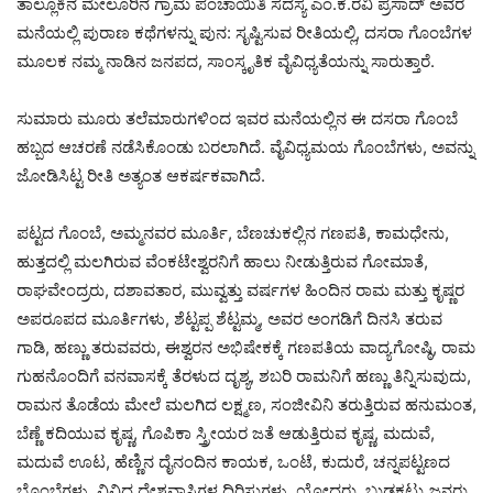
ತಾಲ್ಲೂಕಿನ ಮೇಲೂರಿನ ಗ್ರಾಮ ಪಂಚಾಯಿತಿ ಸದಸ್ಯ ಎಂ.ಕೆ.ರವಿ ಪ್ರಸಾದ್ ಅವರ
ಮನೆಯಲ್ಲಿ ಪುರಾಣ ಕಥೆಗಳನ್ನು ಪುನ: ಸೃಷ್ಟಿಸುವ ರೀತಿಯಲ್ಲಿ, ದಸರಾ ಗೊಂಬೆಗಳ
ಮೂಲಕ ನಮ್ಮ ನಾಡಿನ ಜನಪದ, ಸಾಂಸ್ಕೃತಿಕ ವೈವಿಧ್ಯತೆಯನ್ನು ಸಾರುತ್ತಾರೆ.
ಸುಮಾರು ಮೂರು ತಲೆಮಾರುಗಳಿಂದ ಇವರ ಮನೆಯಲ್ಲಿನ ಈ ದಸರಾ ಗೊಂಬೆ
ಹಬ್ಬದ ಆಚರಣೆ ನಡೆಸಿಕೊಂಡು ಬರಲಾಗಿದೆ. ವೈವಿಧ್ಯಮಯ ಗೊಂಬೆಗಳು, ಅವನ್ನು
ಜೋಡಿಸಿಟ್ಟ ರೀತಿ ಅತ್ಯಂತ ಆಕರ್ಷಕವಾಗಿದೆ.
ಪಟ್ಟದ ಗೊಂಬೆ, ಅಮ್ಮನವರ ಮೂರ್ತಿ, ಬೆಣಚುಕಲ್ಲಿನ ಗಣಪತಿ, ಕಾಮಧೇನು,
ಹುತ್ತದಲ್ಲಿ ಮಲಗಿರುವ ವೆಂಕಟೇಶ್ವರನಿಗೆ ಹಾಲು ನೀಡುತ್ತಿರುವ ಗೋಮಾತೆ,
ರಾಘವೇಂದ್ರರು, ದಶಾವತಾರ, ಮುವ್ವತ್ತು ವರ್ಷಗಳ ಹಿಂದಿನ ರಾಮ ಮತ್ತು ಕೃಷ್ಣರ
ಅಪರೂಪದ ಮೂರ್ತಿಗಳು, ಶೆಟ್ಟಪ್ಪ ಶೆಟ್ಟಮ್ಮ, ಅವರ ಅಂಗಡಿಗೆ ದಿನಸಿ ತರುವ
ಗಾಡಿ, ಹಣ್ಣು ತರುವವರು, ಈಶ್ವರನ ಅಭಿಷೇಕಕ್ಕೆ ಗಣಪತಿಯ ವಾದ್ಯಗೋಷ್ಠಿ, ರಾಮ
ಗುಹನೊಂದಿಗೆ ವನವಾಸಕ್ಕೆ ತೆರಳುದ ದೃಶ್ಯ, ಶಬರಿ ರಾಮನಿಗೆ ಹಣ್ಣು ತಿನ್ನಿಸುವುದು,
ರಾಮನ ತೊಡೆಯ ಮೇಲೆ ಮಲಗಿದ ಲಕ್ಷ್ಮಣ, ಸಂಜೀವಿನಿ ತರುತ್ತಿರುವ ಹನುಮಂತ,
ಬೆಣ್ಣೆ ಕದಿಯುವ ಕೃಷ್ಣ, ಗೊಪಿಕಾ ಸ್ತ್ರೀಯರ ಜತೆ ಆಡುತ್ತಿರುವ ಕೃಷ್ಣ, ಮದುವೆ,
ಮದುವೆ ಊಟ, ಹೆಣ್ಣಿನ ದೈನಂದಿನ ಕಾಯಕ, ಒಂಟೆ, ಕುದುರೆ, ಚನ್ನಪಟ್ಟಣದ
ಬೊಂಬೆಗಳು, ವಿವಿಧ ದೇಶವಾಸಿಗಳ ದಿರಿಸುಗಳು, ಯೋಧರು, ಬುಡಕಟ್ಟು ಜನರು,