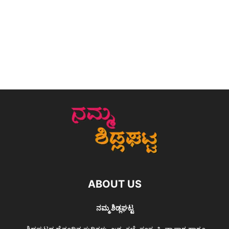
ABOUT US
ನಮ್ಮ ಶಿಡ್ಲಘಟ್ಟ