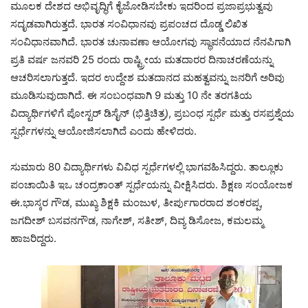
ಮೂಲಕ ದೇಶದ ಅಭಿವೃದ್ಧಿಗೆ ಕೈಜೋಡಿಸಬೇಕು ಇದರಿಂದ ಪ್ರಜಾಪ್ರಭುತ್ವವು
ಸದೃಡವಾಗಿರುತ್ತದೆ. ಭಾರತ ಸಂವಿಧಾನವು ಪ್ರಪಂಚದ ದೊಡ್ಡ ಲಿಖಿತ
ಸಂವಿಧಾನವಾಗಿದೆ. ಭಾರತ ಚುನಾವಣಾ ಆಯೋಗವು ಸ್ಥಾಪನೆಯಾದ ನೆನಪಿಗಾಗಿ
ಪ್ರತಿ ವರ್ಷ ಜನವರಿ 25 ರಂದು ರಾಷ್ಟ್ರೀಯ ಮತದಾರರ ದಿನಾಚರಣೆಯನ್ನು
ಆಚರಿಸಲಾಗುತ್ತದೆ. ಇದರ ಉದ್ದೇಶ ಮತದಾನದ ಮಹತ್ವವನ್ನು ಜನರಿಗೆ ಅರಿವು
ಮೂಡಿಸುವುದಾಗಿದೆ. ಈ ಸಂಬಂಧವಾಗಿ 9 ಮತ್ತು 10 ನೇ ತರಗತಿಯ
ವಿದ್ಯಾರ್ಥಿಗಳಿಗೆ ಪೋಸ್ಟರ್ ಡಿಸೈನ್ (ಭಿತ್ತಿಚಿತ್ರ), ಪ್ರಬಂಧ ಸ್ಪರ್ಧೆ ಮತ್ತು ರಸಪ್ರಶ್ನೆಯ
ಸ್ಪರ್ಧೆಗಳನ್ನು ಆಯೋಜಿಸಲಾಗಿದೆ ಎಂದು ಹೇಳಿದರು.
ಸುಮಾರು 80 ವಿದ್ಯಾರ್ಥಿಗಳು ವಿವಿಧ ಸ್ಪರ್ಧೆಗಳಲ್ಲಿ ಭಾಗವಹಿಸಿದ್ದರು. ತಾಲ್ಲೂಕು
ಪಂಚಾಯಿತಿ ಇಒ ಚಂದ್ರಕಾಂತ್ ಸ್ಪರ್ಧೆಯನ್ನು ವೀಕ್ಷಿಸಿದರು. ಶಿಕ್ಷಣ ಸಂಯೋಜಕ
ಈ.ಭಾಸ್ಕರ ಗೌಡ, ಮುಖ್ಯ ಶಿಕ್ಷಕಿ ಮಂಜುಳ, ತೀರ್ಪುಗಾರರಾದ ಶಂಕರಪ್ಪ,
ಜಗದೀಶ್ ಬಸವನಗೌಡ, ನಾಗೇಶ್, ಸತೀಶ್, ದಿವ್ಯ ಡಿಸೋಜ, ಕಮಲಮ್ಮ
ಹಾಜರಿದ್ದರು.