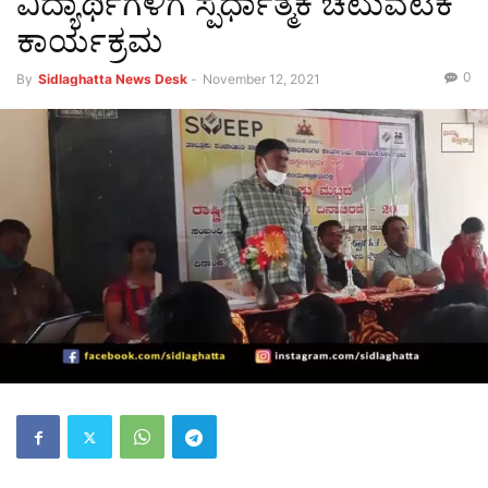
ವಿದ್ಯಾರ್ಥಿಗಳಿಗೆ ಸ್ಪರ್ಧಾತ್ಮಕ ಚಟುವಟಿಕೆ
ಕಾರ್ಯಕ್ರಮ
0
By
Sidlaghatta News Desk
-
November 12, 2021