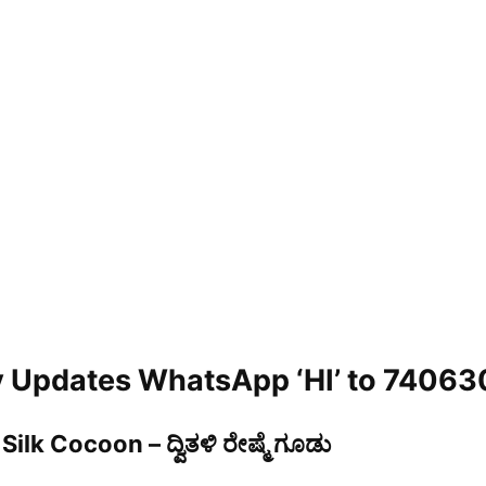
ly Updates WhatsApp ‘HI’ to 7406
Silk Cocoon – ದ್ವಿತಳಿ ರೇಷ್ಮೆ ಗೂಡು