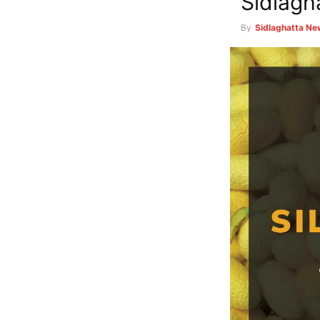
Sidlagh
By
Sidlaghatta N