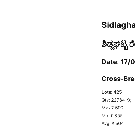
Sidlagha
ಶಿಡ್ಲಘಟ್ಟ 
Date: 17/
Cross-Bree
Lots:
425
Qty: 22784 Kg
Mx : ₹ 590
Mn: ₹ 355
Avg: ₹ 504