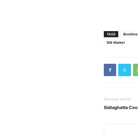
TAGS
Bivoltin
Silk Market
Previous article
Sidlaghatta Co