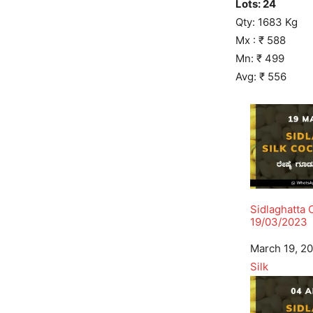
Lots: 24
Qty: 1683 Kg
Mx : ₹ 588
Mn: ₹ 499
Avg: ₹ 556
Sidlaghatta
19/03/2023
Date
March 19, 2
In relation to
Silk