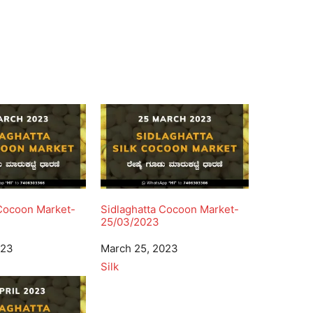
 Cocoon Market-
Sidlaghatta Cocoon Market-
25/03/2023
023
Date
March 25, 2023
In relation to
Silk