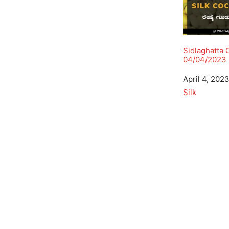
Sidlaghatta
04/04/2023
Date
April 4, 202
In relation to
Silk