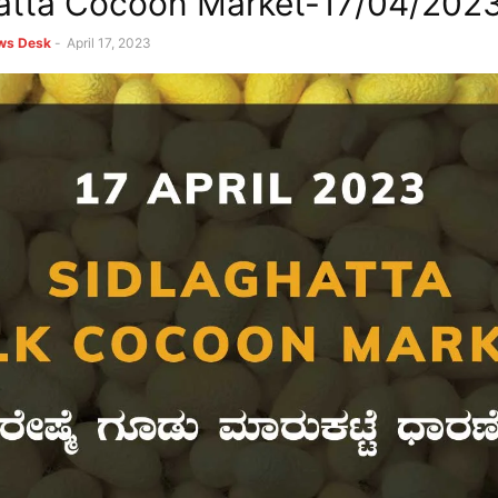
atta Cocoon Market-17/04/202
ews Desk
-
April 17, 2023