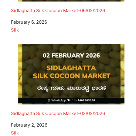
Sidlaghatta Silk Cocoon Market-06/02/2026
Date
February 6, 2026
In relation to
Silk
Sidlaghatta Silk Cocoon Market-02/02/2026
Date
February 2, 2026
In relation to
Silk