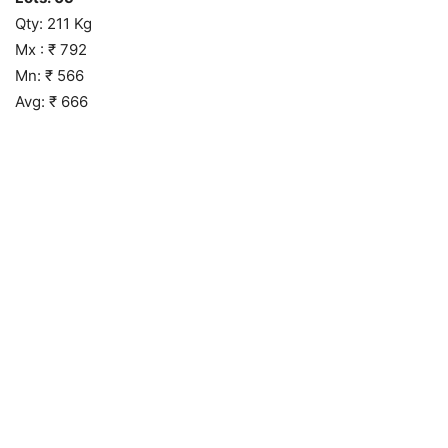
Qty: 211 Kg
Mx : ₹ 792
Mn: ₹ 566
Avg: ₹ 666