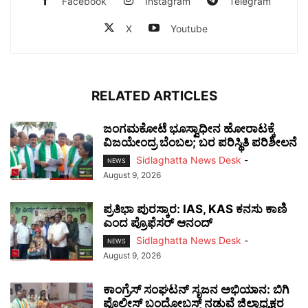
Facebook
Instagram
Telegram
X
Youtube
RELATED ARTICLES
ಜಂಗಮಕೋಟೆ ಭೂಸ್ವಾಧೀನ ಹೋರಾಟಕ್ಕೆ
ವಿಜಯೇಂದ್ರ ಬೆಂಬಲ; ಬರ ಪರಿಸ್ಥಿತಿ ಪರಿಶೀಲನೆ
Sidlaghatta News Desk
-
NEWS
August 9, 2026
ಪ್ರತಿಭಾ ಪುರಸ್ಕಾರ: IAS, KAS ಕನಸು ಕಾಣಿ
ಎಂದ ಪ್ರೊಫೆಸರ್ ಆನಂದ್
Sidlaghatta News Desk
-
NEWS
August 9, 2026
ಕಾಂಗ್ರೆಸ್ ಸಂಘಟನ್ ಸೃಜನ ಅಭಿಯಾನ: ಬಿಗಿ
ಪೊಲೀಸ್ ಬಂದೋಬಸ್ತ್ ನಡುವೆ ಜಿಲ್ಲಾಧ್ಯಕ್ಷರ