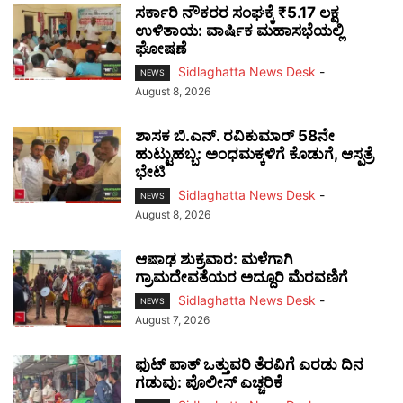
ಸರ್ಕಾರಿ ನೌಕರರ ಸಂಘಕ್ಕೆ ₹5.17 ಲಕ್ಷ
ಉಳಿತಾಯ: ವಾರ್ಷಿಕ ಮಹಾಸಭೆಯಲ್ಲಿ
ಘೋಷಣೆ
Sidlaghatta News Desk
-
NEWS
August 8, 2026
ಶಾಸಕ ಬಿ.ಎನ್. ರವಿಕುಮಾರ್ 58ನೇ
ಹುಟ್ಟುಹಬ್ಬ: ಅಂಧಮಕ್ಕಳಿಗೆ ಕೊಡುಗೆ, ಆಸ್ಪತ್ರೆ
ಭೇಟಿ
Sidlaghatta News Desk
-
NEWS
August 8, 2026
ಆಷಾಢ ಶುಕ್ರವಾರ: ಮಳೆಗಾಗಿ
ಗ್ರಾಮದೇವತೆಯರ ಅದ್ದೂರಿ ಮೆರವಣಿಗೆ
Sidlaghatta News Desk
-
NEWS
August 7, 2026
ಫುಟ್‌ ಪಾತ್ ಒತ್ತುವರಿ ತೆರವಿಗೆ ಎರಡು ದಿನ
ಗಡುವು: ಪೊಲೀಸ್ ಎಚ್ಚರಿಕೆ