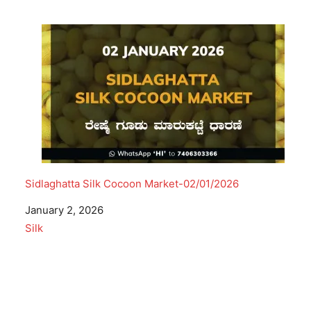
Sidlaghatta Silk Cocoon Market-02/01/2026
Date
January 2, 2026
In relation to
Silk