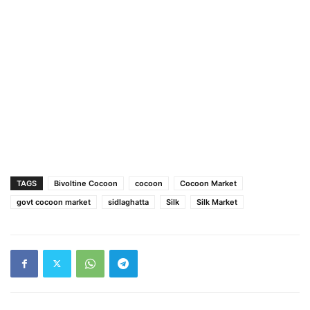
TAGS
Bivoltine Cocoon
cocoon
Cocoon Market
govt cocoon market
sidlaghatta
Silk
Silk Market