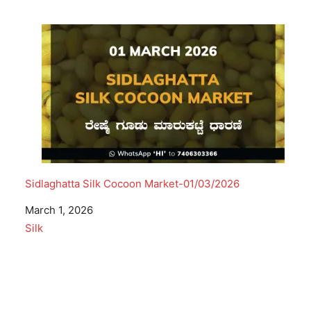
Sidlaghatta Silk Cocoon Market-01/03/2026
Date
March 1, 2026
In relation to
Silk