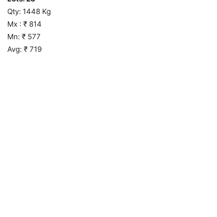
Qty: 1448 Kg
Mx : ₹ 814
Mn: ₹ 577
Avg: ₹ 719