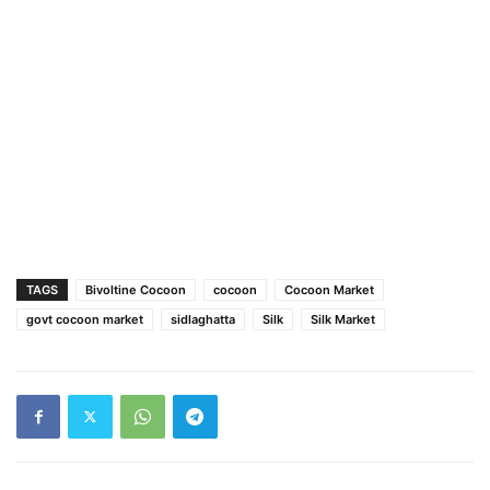
TAGS
Bivoltine Cocoon
cocoon
Cocoon Market
govt cocoon market
sidlaghatta
Silk
Silk Market