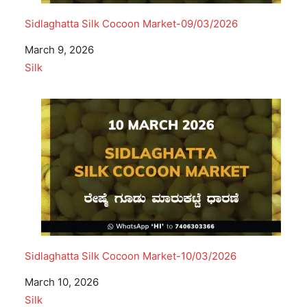
Sidlaghatta Silk Cocoon Market-09/03/2026
Date
March 9, 2026
In relation to
Silk
Sidlaghatta Silk Cocoon Market-10/03/2026
Date
March 10, 2026
In relation to
Silk