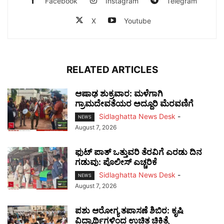
Facebook
Instagram
Telegram
X
Youtube
RELATED ARTICLES
ಆಷಾಢ ಶುಕ್ರವಾರ: ಮಳೆಗಾಗಿ
ಗ್ರಾಮದೇವತೆಯರ ಅದ್ದೂರಿ ಮೆರವಣಿಗೆ
Sidlaghatta News Desk
-
NEWS
August 7, 2026
ಫುಟ್‌ ಪಾತ್ ಒತ್ತುವರಿ ತೆರವಿಗೆ ಎರಡು ದಿನ
ಗಡುವು: ಪೊಲೀಸ್ ಎಚ್ಚರಿಕೆ
Sidlaghatta News Desk
-
NEWS
August 7, 2026
ಪಶು ಆರೋಗ್ಯ ತಪಾಸಣೆ ಶಿಬಿರ: ಕೃಷಿ
ವಿದ್ಯಾರ್ಥಿಗಳಿಂದ ಉಚಿತ ಚಿಕಿತ್ಸೆ