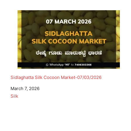
Sidlaghatta Silk Cocoon Market-07/03/2026
Date
March 7, 2026
In relation to
Silk