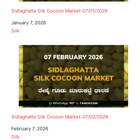
Sidlaghatta Silk Cocoon Market-07/01/2026
Date
January 7, 2026
In relation to
Silk
Sidlaghatta Silk Cocoon Market-07/02/2026
Date
February 7, 2026
In relation to
Silk