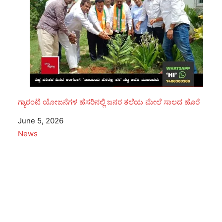
ಗ್ಯಾರಂಟಿ ಯೋಜನೆಗಳ ಹೆಸರಿನಲ್ಲಿ ಜನರ ತಲೆಯ ಮೇಲೆ ಸಾಲದ ಹೊರೆ
Date
June 5, 2026
In relation to
News