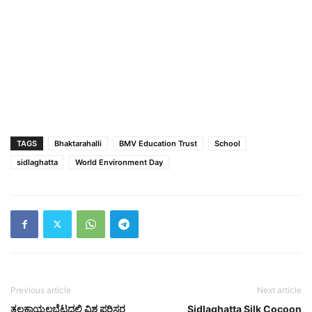
TAGS
Bhaktarahalli
BMV Education Trust
School
sidlaghatta
World Environment Day
Previous article
Next article
ತಲಕಾಯಲಬೆಟ್ಟದಲ್ಲಿ ವಿಶ್ವ ಪರಿಸರ
Sidlaghatta Silk Cocoon