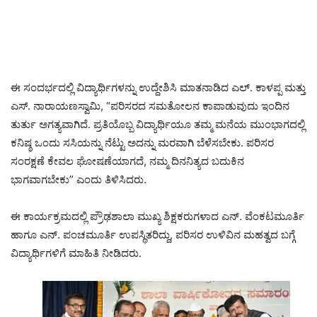
ಈ ಸಂದರ್ಭದಲ್ಲಿ ವಿದ್ಯಾರ್ಥಿಗಳನ್ನು ಉದ್ದೇಶಿಸಿ ಮಾತನಾಡಿದ ಎಲ್. ಕಾಳಪ್ಪ ಮತ್ತು
ಎಸ್. ನಾರಾಯಣಸ್ವಾಮಿ, “ಪರಿಸರದ ಸಮತೋಲನ ಕಾಪಾಡುವುದು ಇಂದಿನ
ತುರ್ತು ಅಗತ್ಯವಾಗಿದೆ. ಪ್ರತಿಯೊಬ್ಬ ವಿದ್ಯಾರ್ಥಿಯೂ ತಮ್ಮ ಮನೆಯ ಮುಂಭಾಗದಲ್ಲಿ
ಕನಿಷ್ಠ ಒಂದು ಸಸಿಯನ್ನು ನೆಟ್ಟು ಅದನ್ನು ಮರವಾಗಿ ಬೆಳೆಸಬೇಕು. ಪರಿಸರ
ಸಂರಕ್ಷಣೆ ಕೇವಲ ಘೋಷಣೆಯಾಗದೆ, ನಮ್ಮ ದಿನನಿತ್ಯದ ಬದುಕಿನ
ಭಾಗವಾಗಬೇಕು” ಎಂದು ತಿಳಿಸಿದರು.
ಈ ಕಾರ್ಯಕ್ರಮದಲ್ಲಿ ಪ್ರೌಢಶಾಲಾ ಮುಖ್ಯ ಶಿಕ್ಷಕರುಗಳಾದ ಎನ್. ವೆಂಕಟಮೂರ್ತಿ
ಹಾಗೂ ಎನ್. ಪಂಚಮೂರ್ತಿ ಉಪಸ್ಥಿತರಿದ್ದು, ಪರಿಸರ ಉಳಿವಿನ ಮಹತ್ವದ ಬಗ್ಗೆ
ವಿದ್ಯಾರ್ಥಿಗಳಿಗೆ ಮಾಹಿತಿ ನೀಡಿದರು.