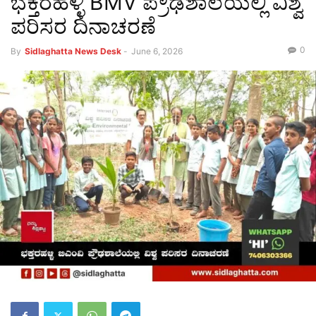
ಭಕ್ತರಹಳ್ಳಿ BMV ಪ್ರೌಢಶಾಲೆಯಲ್ಲಿ ವಿಶ್ವ
ಪರಿಸರ ದಿನಾಚರಣೆ
0
By
Sidlaghatta News Desk
-
June 6, 2026