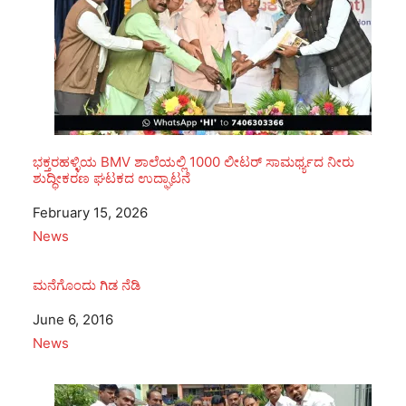
ಭಕ್ತರಹಳ್ಳಿಯ BMV ಶಾಲೆಯಲ್ಲಿ 1000 ಲೀಟರ್ ಸಾಮರ್ಥ್ಯದ ನೀರು
ಶುದ್ಧೀಕರಣ ಘಟಕದ ಉದ್ಘಾಟನೆ
Date
February 15, 2026
In relation to
News
ಮನೆಗೊಂದು ಗಿಡ ನೆಡಿ
Date
June 6, 2016
In relation to
News