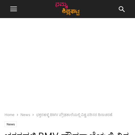
Home
News
ಭಕ್ತರಹಳ್ಳಿ BMV ಪ್ರೌಢಶಾಲೆಯಲ್ಲಿ ವಿಶ್ವ ಪರಿಸರ ದಿನಾಚರಣೆ
News