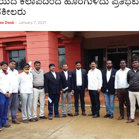
ಯದ ಕಲಾಪದಿಂದ ಹೊರಗುಳಿದು ಪ್ರತಿಭಟ
ವಕೀಲರು
ews Desk
-
January 7, 2021