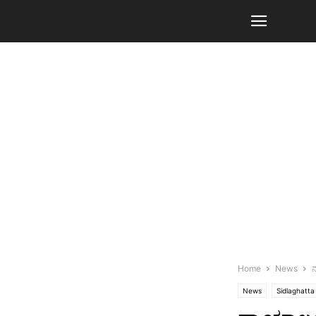
Home
News
News
Sidlaghatta