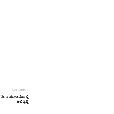
Next article
 ನರೇಗಾ ಯೋಜನೆಯಲ್ಲಿ
ಅಭಿವೃದ್ಧಿ