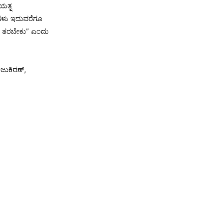
ಯತ್ನ
ಾರಗಳು ಇದುವರೆಗೂ
ಗೆ ತರಬೇಕು” ಎಂದು
ಜುಕಿರಣ್,