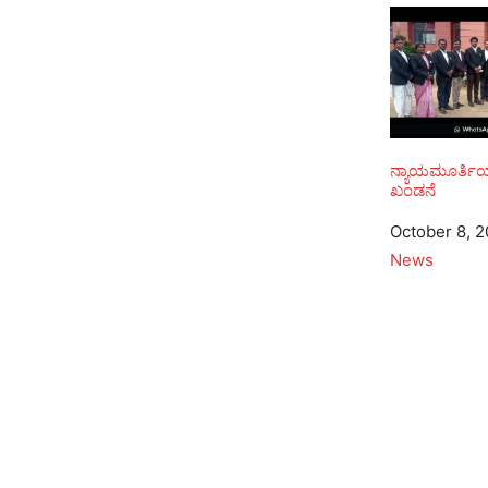
ನ್ಯಾಯಮೂರ್ತಿಯ 
ಖಂಡನೆ
Date
October 8, 
In relation to
News