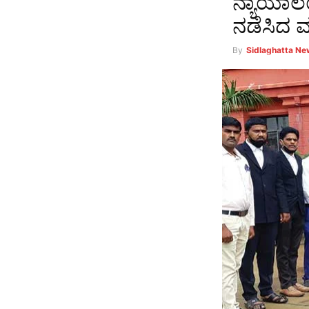
ನ್ಯಾಯಾಲ
ನಡೆಸಿದ 
By
Sidlaghatta N