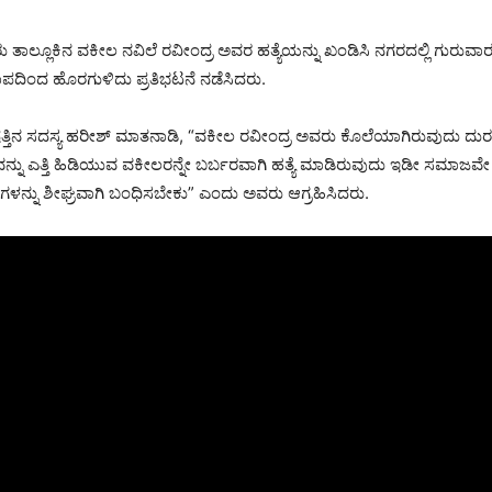
ೂರು ತಾಲ್ಲೂಕಿನ ವಕೀಲ ನವಿಲೆ ರವೀಂದ್ರ ಅವರ ಹತ್ಯೆಯನ್ನು ಖಂಡಿಸಿ ನಗರದಲ್ಲಿ ಗುರುವ
ಿಂದ ಹೊರಗುಳಿದು ಪ್ರತಿಭಟನೆ ನಡೆಸಿದರು.
ಷತ್ತಿನ ಸದಸ್ಯ ಹರೀಶ್ ಮಾತನಾಡಿ, “ವಕೀಲ ರವೀಂದ್ರ ಅವರು ಕೊಲೆಯಾಗಿರುವುದು ದು
ವನ್ನು ಎತ್ತಿ ಹಿಡಿಯುವ ವಕೀಲರನ್ನೇ ಬರ್ಬರವಾಗಿ ಹತ್ಯೆ ಮಾಡಿರುವುದು ಇಡೀ ಸಮಾಜವೇ ತ
ಳನ್ನು ಶೀಘ್ರವಾಗಿ ಬಂಧಿಸಬೇಕು” ಎಂದು ಅವರು ಆಗ್ರಹಿಸಿದರು.