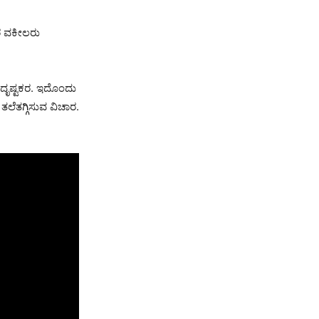
ಾರ ವಕೀಲರು
ರದೃಷ್ಟಕರ. ಇದೊಂದು
ಲೆತಗ್ಗಿಸುವ ವಿಚಾರ.