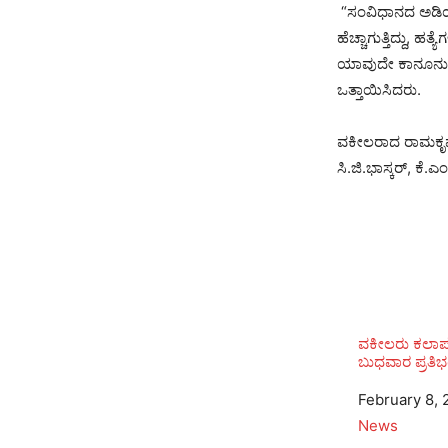
“ಸಂವಿಧಾನದ ಅಡಿಯಲ್ಲಿ
ಹೆಚ್ಚಾಗುತ್ತಿದ್ದು,
ಯಾವುದೇ ಕಾನೂನುಗಳನ
ಒತ್ತಾಯಿಸಿದರು.
ವಕೀಲರಾದ ರಾಮಕೃಷ್ಣ
ಸಿ.ಜಿ.ಭಾಸ್ಕರ್, ಕೆ
ವಕೀಲರು ಕಲಾಪ
ಬುಧವಾರ ಪ್ರತಿಭ
Date
February 8, 
In relation to
News