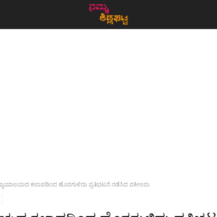
ನ್ಯಾಯಾಲಯದ ಕಲಾಪದಿಂದ ಹೊರಗುಳಿದು ಪ್ರತಿಭಟನೆ ನಡೆಸಿದ ವಕೀಲರು