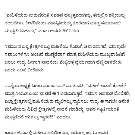
“ಮಹಿಳೆಯರು ಪುರುಷರಂತೆ ಸಮಾನ ಹಕ್ಕುಳ್ಳವರಾಗಿದ್ದು, ತಮ್ಮಲ್ಲಿನ ಶಕ್ತಿಯನ್ನು
ನಂಬಬೇಕು. ಕೀಳರಿಮೆಯ ಮನಸ್ಥಿತಿಯನ್ನು ತೊರೆದಾಗ ಮಾತ್ರ ಸಮಾಜದಲ್ಲಿ
ಮುನ್ನಡೆದಬಹುದು,” ಎಂದು ಅವರು ತಿಳಿಸಿದರು.
ಸಮಾಜದ ಎಲ್ಲ ಕ್ಷೇತ್ರಗಳಲ್ಲೂ ಮಹಿಳೆಯ ಕೊಡುಗೆ ಅಪಾರವಾಗಿದೆ. ಯಾವುದೇ
ಸವಾಲುಗಳಿಗೂ ಅಂಜದೆ ಮುನ್ನಡೆದಾಗ ಮಾತ್ರ ಮಹಿಳೆಯರು ಮುಖ್ಯವಾಹಿನಿಗೆ
ಬರಲು ಸಾಧ್ಯ. ಹೀಗಾಗಿ ಸಾಧನೆಯ ಮೆಟ್ಟಿಲತ್ತ ಧೈರ್ಯವಾಗಿ ಹೆಜ್ಜೆ ಹಾಕಬೇಕು
ಎಂದು ಸಲಹೆ ನೀಡಿದರು.
ಸಂಸ್ಥೆಯ ಅಧ್ಯಕ್ಷೆ ದೀಪಾ ಮಂಜುನಾಥ್ ಮಾತನಾಡಿ, “ಮಹಿಳೆ ಅಡುಗೆ ಕೋಣೆಗೆ
ಮಾತ್ರ ಸೀಮಿತ ಎಂಬ ಭಾವನೆ ಈಗ ಬದಲಾಗುತ್ತಿದೆ. ಸಮಾನ ಅವಕಾಶ ದೊರೆತರೆ,
ಎಲ್ಲಾ ಕ್ಷೇತ್ರಗಳಲ್ಲಿ ಮಹಿಳೆಯರು ಮೈಲಿಗಲ್ಲು ಸ್ಥಾಪಿಸಲು ಸಾಧ್ಯ. ಈಗಾಗಲೇ ಅನೇಕ
ಮಹಿಳೆಯರು ವಿವಿಧ ಕ್ಷೇತ್ರಗಳಲ್ಲಿ ಸಾಧನೆ ಮಾಡಿದ್ದು, ಅವರ ಸ್ಪೂರ್ತಿಯಂತೆ
ಮುನ್ನಡೆದರೆ ಯಶಸ್ಸು ಗ್ಯಾರಂಟಿ” ಎಂದರು.
ಕಾರ್ಯಕ್ರಮದಲ್ಲಿ ಮಹಿಳಾ ಸಬಲೀಕರಣ, ಆರೋಗ್ಯ ಹಾಗೂ ಅವರ