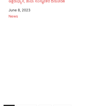
ಅಕ್ಷರಾಭ್ಯಾಸ, ಶಾಲಾ ಸಂಸ್ಥಾಪಕರ ದಿನಾಚರಣೆ
Date
June 8, 2023
In relation to
News