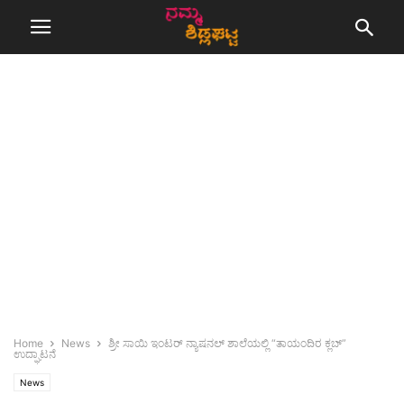
Home
News
ಶ್ರೀ ಸಾಯಿ ಇಂಟರ್ ನ್ಯಾಷನಲ್ ಶಾಲೆಯಲ್ಲಿ “ತಾಯಂದಿರ ಕ್ಲಬ್”
ಉದ್ಘಾಟನೆ
News