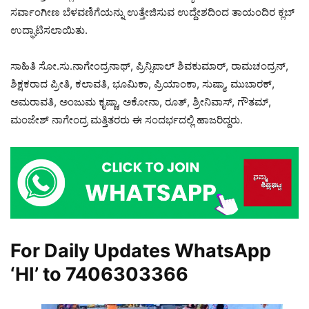
ಸರ್ವಾಂಗೀಣ ಬೆಳವಣಿಗೆಯನ್ನು ಉತ್ತೇಜಿಸುವ ಉದ್ದೇಶದಿಂದ ತಾಯಂದಿರ ಕ್ಲಬ್
ಉದ್ಘಾಟಿಸಲಾಯಿತು.
ಸಾಹಿತಿ ಸೋ.ಸು.ನಾಗೇಂದ್ರನಾಥ್, ಪ್ರಿನ್ಸಿಪಾಲ್ ಶಿವಕುಮಾರ್, ರಾಮಚಂದ್ರನ್,
ಶಿಕ್ಷಕರಾದ ಪ್ರೀತಿ, ಕಲಾವತಿ, ಭೂಮಿಕಾ, ಪ್ರಿಯಾಂಕಾ, ಸುಷ್ಮಾ, ಮುಬಾರಕ್,
ಅಮರಾವತಿ, ಅಂಜುಮ ಕೃಷ್ಣಾ, ಅಕೋನಾ, ರೂತ್, ಶ್ರೀನಿವಾಸ್, ಗೌತಮ್,
ಮಂಜೇಶ್ ನಾಗೇಂದ್ರ ಮತ್ತಿತರರು ಈ ಸಂದರ್ಭದಲ್ಲಿ ಹಾಜರಿದ್ದರು.
For Daily Updates WhatsApp
‘HI’ to
7406303366