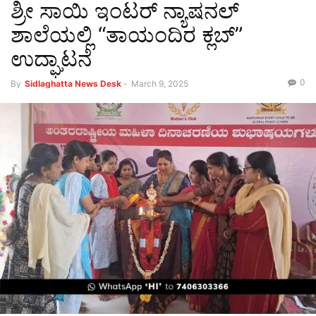
ಶ್ರೀ ಸಾಯಿ ಇಂಟರ್ ನ್ಯಾಷನಲ್
ಶಾಲೆಯಲ್ಲಿ “ತಾಯಂದಿರ ಕ್ಲಬ್”
ಉದ್ಘಾಟನೆ
0
By
Sidlaghatta News Desk
-
March 9, 2025