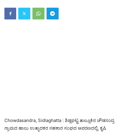
Chowdasandra, Sidlaghatta : ಶಿಡ್ಲಘಟ್ಟ ತಾಲ್ಲೂಕಿನ ಚೌಡಸಂದ್ರ
ಗ್ರಾಮದ ಹಾಲು ಉತ್ಪಾದಕರ ಸಹಕಾರ ಸಂಘದ ಆವರಣದಲ್ಲಿ, ಕೃಷಿ