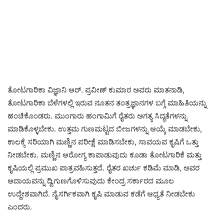
ತೋಟಗಾರಿಕಾ ವಿಜ್ಞಾನಿ ಆರ್. ಪ್ರವೀಣ್ ಕುಮಾರ ಅವರು ಮಾತನಾಡಿ,
ತೋಟಗಾರಿಕಾ ಬೆಳೆಗಳಲ್ಲಿ ಇರುವ ನೂತನ ತಂತ್ರಜ್ಞಾನಗಳ ಬಗ್ಗೆ ಮಾಹಿತಿಯನ್ನು
ಹಂಚಿಕೊಂಡರು. ಮುಂಗಾರು ಹಂಗಾಮಿಗೆ ರೈತರು ಅಗತ್ಯ ಸಿದ್ಧತೆಗಳನ್ನು
ಮಾಡಿಕೊಳ್ಳಬೇಕು. ಉತ್ತಮ ಗುಣಮಟ್ಟದ ಬೀಜಗಳನ್ನು ಆಯ್ಕೆ ಮಾಡಬೇಕು,
ಕಾಲಕ್ಕೆ ಸರಿಯಾಗಿ ಮಣ್ಣಿನ ಪರೀಕ್ಷೆ ಮಾಡಿಸಬೇಕು, ಸಾವಯವ ಕೃಷಿಗೆ ಒತ್ತು
ನೀಡಬೇಕು. ಮಣ್ಣಿನ ಆರೋಗ್ಯ ಕಾಪಾಡುವುದು ಕೂಡಾ ತೋಟಗಾರಿಕೆ ಮತ್ತು
ಕೃಷಿಯಲ್ಲಿ ಪ್ರಮುಖ ಪಾತ್ರವಹಿಸುತ್ತದೆ. ರೈತರ ಖರ್ಚು ಕಡಿಮೆ ಮಾಡಿ, ಅವರ
ಆದಾಯವನ್ನು ದ್ವಿಗುಣಗೊಳಿಸುವುದು ಕೇಂದ್ರ ಸರ್ಕಾರದ ಮೂಲ
ಉದ್ದೇಶವಾಗಿದೆ. ನೈಸರ್ಗಿಕವಾಗಿ ಕೃಷಿ ಮಾಡುವ ಕಡೆಗೆ ಆಧ್ಯತೆ ನೀಡಬೇಕು
ಎಂದರು.