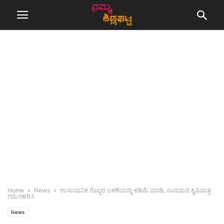
Home
News
ರಾಸಾಯನಿಕ ಗೊಬ್ಬರ ಬಳಕೆಯನ್ನು ಕಡಿಮೆ ಮಾಡಿ, ಸಾವಯವ ಕೃಷಿಯತ್ತ
ಗಮನಹರಿಸಿ
News