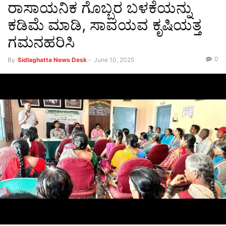
ರಾಸಾಯನಿಕ ಗೊಬ್ಬರ ಬಳಕೆಯನ್ನು
ಕಡಿಮೆ ಮಾಡಿ, ಸಾವಯವ ಕೃಷಿಯತ್ತ
ಗಮನಹರಿಸಿ
0
By
Sidlaghatta News Desk
-
June 10, 2025