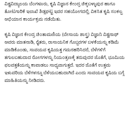
ವಿಶ್ವವಿದ್ಯಾಲಯ ಬೆಂಗಳೂರು, ಕೃಷಿ ವಿಜ್ಞಾನ ಕೇಂದ್ರ ಚಿಕ್ಕಬಳ್ಳಾಪುರ ಹಾಗೂ
ತೋಟಗಾರಿಕೆ ಇಲಾಖೆ ಶಿಡ್ಲಘಟ್ಟ ಇವರ ಸಹಯೋಗದಲ್ಲಿ, ವಿಕಸಿತ ಕೃಷಿ ಸಂಕಲ್ಪ
ಅಭಿಯಾನ ಕಾರ್ಯಕ್ರಮ ನಡೆಯಿತು.
ಕೃಷಿ ವಿಜ್ಞಾನ ಕೇಂದ್ರ ಚಿಂತಾಮಣಿಯ (ಬೇಸಾಯ ಶಾಸ್ತ್ರ) ವಿಜ್ಞಾನಿ ವಿಶ್ವನಾಥ್
ಅವರು ಮಾತನಾಡಿ, ರೈತರು, ರಾಸಾಯನಿಕ ಗೊಬ್ಬರಗಳ ಬಳಕೆಯನ್ನು ಕಡಿಮೆ
ಮಾಡಿಕೊಂಡು, ಸಾವಯವ ಕೃಷಿಯತ್ತ ಗಮನಹರಿಸಿದರೆ, ಬೆಳೆಗಳಿಗೆ
ತಗುಲಬಹುದಾದ ರೋಗಗಳನ್ನು ನಿಯಂತ್ರಣಕ್ಕೆ ತರುವುದರ ಜೊತೆಗೆ, ಭೂಮಿಯ
ಫಲವತ್ತತೆಯನ್ನು ಕಾಪಾಡಲು ಸಾಧ್ಯವಾಗುತ್ತದೆ. ಇದರ ಜೊತೆಗೆ ಉತ್ತಮ
ಇಳುವರಿಯ ಬೆಳೆಗಳನ್ನೂ ಬೆಳೆಯಬಹುದಾಗಿದೆ ಎಂದು ಸಾವಯವ ಕೃಷಿಯ ಬಗ್ಗೆ
ಮಾಹಿತಿಯನ್ನು ನೀಡಿದರು.