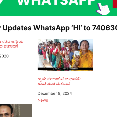
y Updates WhatsApp ‘HI’ to
74063
 ನಡೆದ ಆಗ್ನೇಯ
ರದ ಚುನಾವಣೆ
 2020
ಗ್ರಾಮ ಪಂಚಾಯಿತಿ ಚುನಾವಣೆ:
ಶಾಂತಿಯುತ ಮತದಾನ
Date
December 9, 2024
In relation to
News