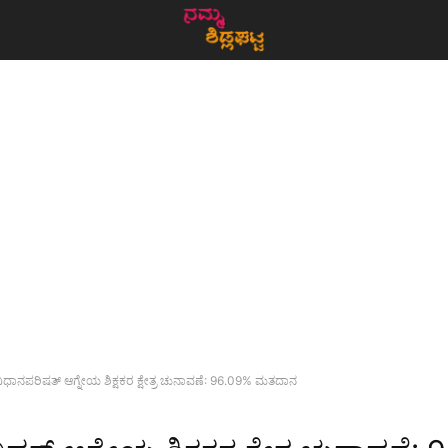
ಿಧಾನಪರಿಷತ್ ಆಗ್ನೇಯ ಶಿಕ್ಷಕರ ಕ್ಷೇತ್ರ ಚುನಾವಣೆ: 96.09% ಮತದಾನ