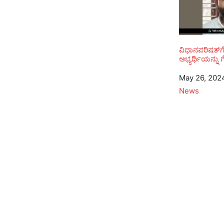
ವಿಧಾನಪರಿಷತ್‌
ಅಭ್ಯರ್ಥಿಯನ್ನು ಗೆ
Date
May 26, 202
In relation to
News