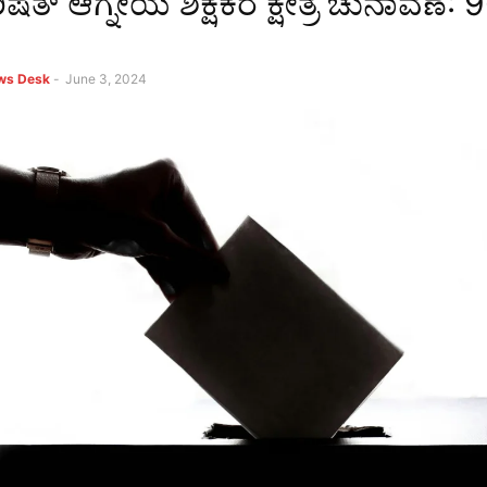
ಷತ್ ಆಗ್ನೇಯ ಶಿಕ್ಷಕರ ಕ್ಷೇತ್ರ ಚುನಾವಣೆ:
ews Desk
-
June 3, 2024