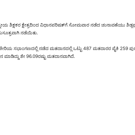
್ನೇಯ ಶಿಕ್ಷಕರ ಕ್ಷೇತ್ರದಿಂದ ವಿಧಾನಪರಿಷತ್‌ಗೆ ಸೋಮವಾರ ನಡೆದ ಚುನಾವಣೆಯು ಶಿಡ್ಲಘ
 ಸುಸೂತ್ರವಾಗಿ ನಡೆಯಿತು.
ೇರಿಯ ಸಭಾಂಗಣದಲ್ಲಿ ನಡೆದ ಮತದಾನದಲ್ಲಿ ಒಟ್ಟು 487 ಮತದಾರರ ಪೈಕಿ 259 ಪು
ಮಾಡಿದ್ದು ಶೇ 96.09ರಷ್ಟು ಮತದಾನವಾಗಿದೆ.