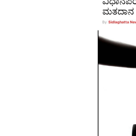
ವಿಧಾನಪರಿ
ಮತದಾನ
By
Sidlaghatta N