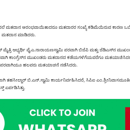
ಿಂದಲೆ ಮತದಾನ ಆರಂಭವಾಯಿತಾದರೂ ಮತದಾರರ ಸಂಖ್ಯೆ ಕಡಿಮೆಯಿರುವ ಕಾರಣ ಒಬ್ಬೊಬ್ಬ
ಸಿ ಮತದಾನ ಮಾಡಿದರು.
ಎಸ್ ಮೈತ್ರಿ ಅಭ್ಯರ್ಥಿ ವೈ.ಎ.ನಾರಾಯಣಸ್ವಾಮಿ ಪರವಾಗಿ ಬಿಜೆಪಿ ಮತ್ತು ಜೆಡಿಎಸ್‌ನ ಮುಖ
್ ಪರವಾಗಿ ಕಾಂಗ್ರೆಸ್‌ನ ಮುಖಂಡರು ಮತದಾನದ ಕಡೆಯಗಳಿಗೆಯವರೆಗೂ ಮತಯಾಚಿಸಿದರು. 
್ ಪರವಾಗಿಯೂ ಹಲವರು ಮತಯಾಚನೆ ನಡೆಸಿದರು.
 ತಹಸೀಲ್ದಾರ್ ಬಿ.ಎನ್.ಸ್ವಾಮಿ ಕಾರ್ಯನಿರ್ವಹಿಸಿದರೆ, ಸಿಪಿಐ ಎಂ.ಶ್ರೀನಿವಾಸಮೂರ್ತಿ ನ
 ಏರ್ಪಡಿಸಿತ್ತು.