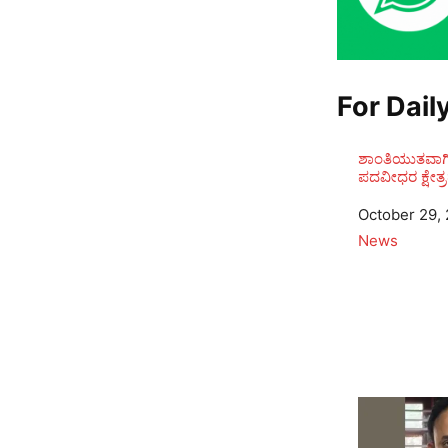
For Dail
ಶಾಂತಿಯುತವಾಗಿ
ಪದವೀಧರ ಕ್ಷೇತ್
Date
October 29,
In relation to
News