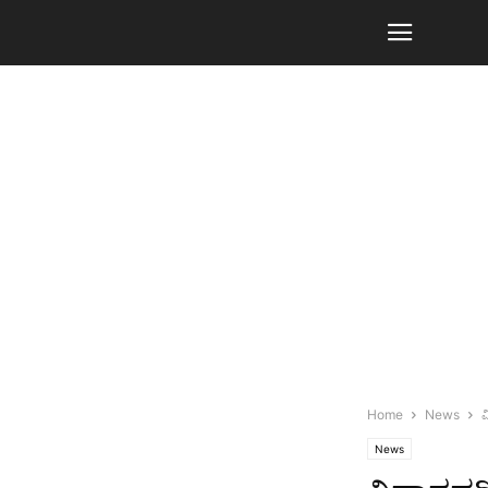
Home
News
ವ
News