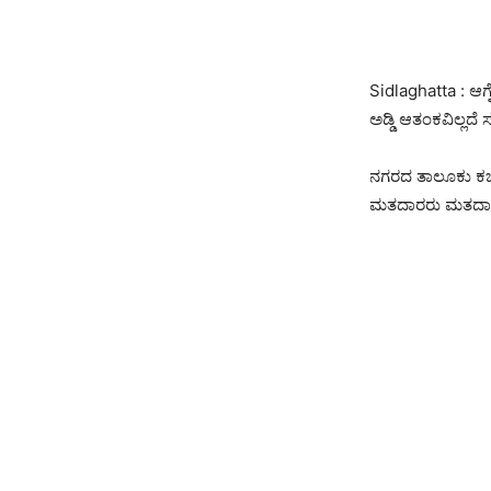
Sidlaghatta : ಆಗ
ಅಡ್ಡಿ ಆತಂಕವಿಲ್ಲದೆ
ನಗರದ ತಾಲೂಕು ಕಚ
ಮತದಾರರು ಮತದಾನ 