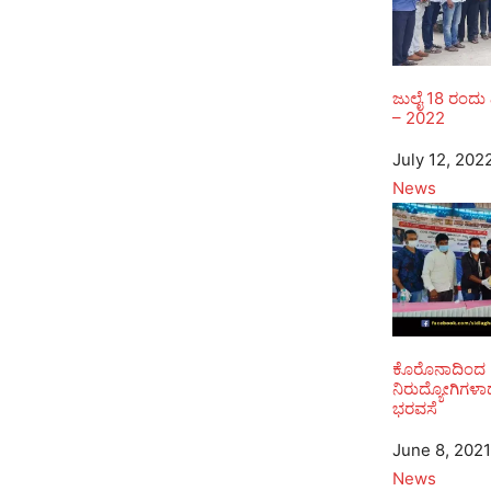
ಜುಲೈ 18 ರಂದು ವ
– 2022
Date
July 12, 202
In relation to
News
ಕೊರೊನಾದಿಂದ
ನಿರುದ್ಯೋಗಿಗಳ
ಭರವಸೆ
Date
June 8, 2021
In relation to
News