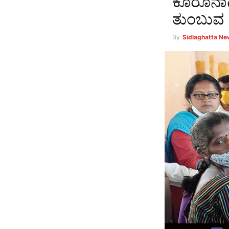
ಕೊರೊನಾದಿ
ತುಂಬುವ 
By
Sidlaghatta N