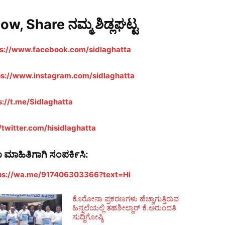
low, Share ನಮ್ಮ ಶಿಡ್ಲಘಟ್ಟ
ps://www.facebook.com/sidlaghatta
ps://www.instagram.com/sidlaghatta
s://t.me/Sidlaghatta
//twitter.com/hisidlaghatta
ೂ ಮಾಹಿತಿಗಾಗಿ ಸಂಪರ್ಕಿಸಿ:
ps://wa.me/917406303366?text=Hi
ಕೊರೋನಾ ಪ್ರಕರಣಗಳು ಹೆಚ್ಚಾಗುತ್ತಿರುವ
ಹಿನ್ನಲೆಯಲ್ಲಿ ತಹಶೀಲ್ದಾರ್ ಕೆ.ಅರುಂದತಿ
ಸುದ್ದಿಗೋಷ್ಠಿ