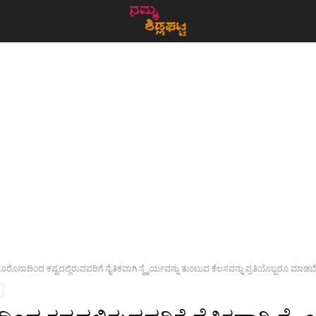
ೊರೊನಾದಿಂದ ಕಷ್ಟದಲ್ಲಿರುವವರಿಗೆ ನೈತಿಕವಾಗಿ ಸ್ಥೈರ್ಯವನ್ನು ತುಂಬುವ ಕೆಲಸವನ್ನು ಪ್ರತಿಯೊಬ್ಬರೂ ಮಾಡ