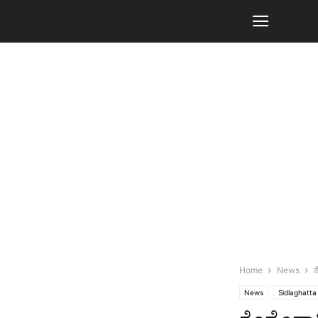
Home
News
ಕ
News
Sidlaghatta