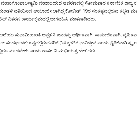
ಶ್ರೀ ವೇಣುಗೋಪಾಲಸ್ವಾಮಿ ದೇವಾಲಯದ ಆವರಣದಲ್ಲಿ ಸೋಮವಾರ ಕರ್ನಾಟಕ ರಾಜ್ಯ ಕಟ್
ಮಂಡಳಿ ವತಿಯಿಂದ ಆಯೋಜಿಸಲಾಗಿದ್ದ ಕೋವಿಡ್-19ರ ಸಂಕಷ್ಟದಲ್ಲಿರುವ ಕಟ್ಟಡ ಮತ್ತು
ಿಟ್ ವಿತರಣೆ ಕಾರ್ಯಕ್ರಮದಲ್ಲಿ ಭಾಗವಹಿಸಿ ಮಾತನಾಡಿದರು.
ೆಯು ಸುನಾಮಿಯಂತೆ ಅಪ್ಪಳಿಸಿ ಜನರನ್ನು ಆರ್ಥಿಕವಾಗಿ, ಸಾಮಾಜಿಕವಾಗಿ, ದೈಹಿಕವಾ
. ಈ ಸಂದರ್ಭದಲ್ಲಿ ಕಷ್ಟದಲ್ಲಿರುವವರಿಗೆ ನಿಮ್ಮೊಂದಿಗೆ ನಾವಿದ್ದೇವೆ ಎಂದು ನೈತಿಕವಾಗಿ ಸ್
ಯೊಬ್ಬರೂ ಮಾಡಬೇಕು ಎಂದು ಶಾಸಕ ವಿ.ಮುನಿಯಪ್ಪ ಹೇಳಿದರು.