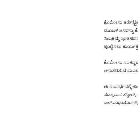
ಕೊರೋನಾ ತಡೆಗಟ್ಟಲ
ಮೂಲಕ ಜನರನ್ನು ಕೊ
ಸಿಲುಕಿದ್ದು ಇಂತಹವರ
ಪೂರೈಸಲು ಕಾರ್ಯಕ್
ಕೊರೋನಾ ಸಂಕಷ್ಟದ 
ಅನುಸರಿಸುವ ಮೂಲಕ
ಈ ಸಂದರ್ಭದಲ್ಲಿ ಜಿಲ
ಸದಸ್ಯರಾದ ತನ್ವೀರ್, 
ಎಲ್.ಮಧುಸೂದನ್, ಮ