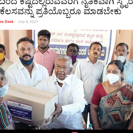
ಂದ ಕಷ್ಟದಲ್ಲಿರುವವರಿಗೆ ನೈತಿಕವಾಗಿ ಸ್ಥೈ
ಕೆಲಸವನ್ನು ಪ್ರತಿಯೊಬ್ಬರೂ ಮಾಡಬೇಕು
ews Desk
-
July 6, 2021