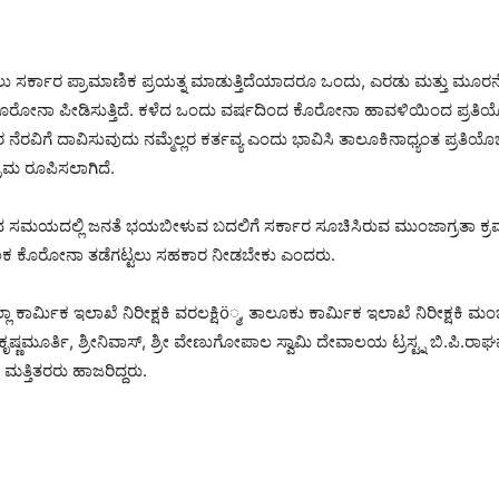
ು ಸರ್ಕಾರ ಪ್ರಾಮಾಣಿಕ ಪ್ರಯತ್ನ ಮಾಡುತ್ತಿದೆಯಾದರೂ ಒಂದು, ಎರಡು ಮತ್ತು ಮ
ರೋನಾ ಪೀಡಿಸುತ್ತಿದೆ. ಕಳೆದ ಒಂದು ವರ್ಷದಿಂದ ಕೊರೋನಾ ಹಾವಳಿಯಿಂದ ಪ್ರತಿಯೊಬ್
 ನೆರವಿಗೆ ದಾವಿಸುವುದು ನಮ್ಮೆಲ್ಲರ ಕರ್ತವ್ಯ ಎಂದು ಭಾವಿಸಿ ತಾಲೂಕಿನಾಧ್ಯಂತ ಪ್ರತಿಯೊ
ರಮ ರೂಪಿಸಲಾಗಿದೆ.
ಸಮಯದಲ್ಲಿ ಜನತೆ ಭಯಬೀಳುವ ಬದಲಿಗೆ ಸರ್ಕಾರ ಸೂಚಿಸಿರುವ ಮುಂಜಾಗ್ರತಾ ಕ್ರಮ
 ಕೊರೋನಾ ತಡೆಗಟ್ಟಲು ಸಹಕಾರ ನೀಡಬೇಕು ಎಂದರು.
್ಲಾ ಕಾರ್ಮಿಕ ಇಲಾಖೆ ನಿರೀಕ್ಷಕಿ ವರಲಕ್ಷಿö್ಮ, ತಾಲೂಕು ಕಾರ್ಮಿಕ ಇಲಾಖೆ ನಿರೀಕ್ಷಕಿ 
ಕೃಷ್ಣಮೂರ್ತಿ, ಶ್ರೀನಿವಾಸ್, ಶ್ರೀ ವೇಣುಗೋಪಾಲ ಸ್ವಾಮಿ ದೇವಾಲಯ ಟ್ರಸ್ಟ್ನ ಬಿ.ಪಿ.ರಾಘ
ತ್ತಿತರರು ಹಾಜರಿದ್ದರು.