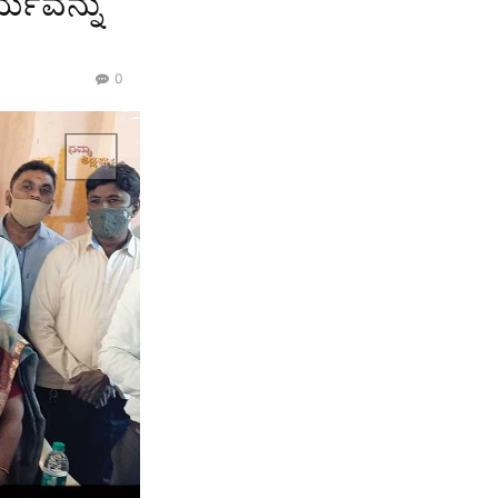
ರ್ಯವನ್ನು
0