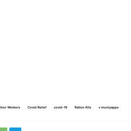
tion Workers
Covid Relief
covid-19
Ration Kits
v muniyappa