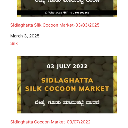
Sidlaghatta Silk Cocoon Market-03/03/2025
Date
March 3, 2025
In relation to
Silk
Sidlaghatta Cocoon Market-03/07/2022