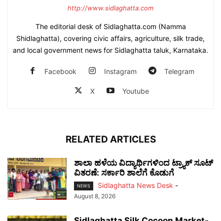
http://www.sidlaghatta.com
The editorial desk of Sidlaghatta.com (Namma
Shidlaghatta), covering civic affairs, agriculture, silk trade,
and local government news for Sidlaghatta taluk, Karnataka.
Facebook
Instagram
Telegram
X
Youtube
RELATED ARTICLES
ಶಾಲಾ ಹಳೆಯ ವಿದ್ಯಾರ್ಥಿಗಳಿಂದ ಟ್ರ್ಯಾಕ್‌ ಸೂಟ್
ವಿತರಣೆ: ಸರ್ಕಾರಿ ಶಾಲೆಗೆ ಕೊಡುಗೆ
Sidlaghatta News Desk
-
NEWS
August 8, 2026
Sidlaghatta Silk Cocoon Market-