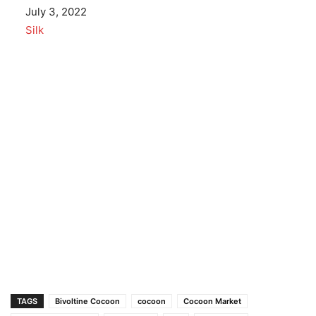
Date
July 3, 2022
In relation to
Silk
TAGS
Bivoltine Cocoon
cocoon
Cocoon Market