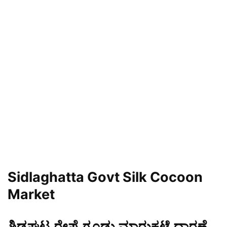
Sidlaghatta Govt Silk Cocoon
Market
ಶಿಡ್ಲಘಟ್ಟ ರೇಷ್ಮೆ ಗೂಡು ಮಾರುಕಟ್ಟೆ ಧಾರಣೆ