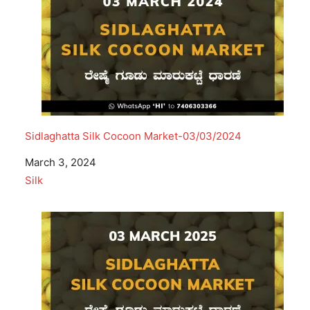
Sidlaghatta Silk Cocoon Market-03/03/2024
Date
March 3, 2024
In relation to
Silk