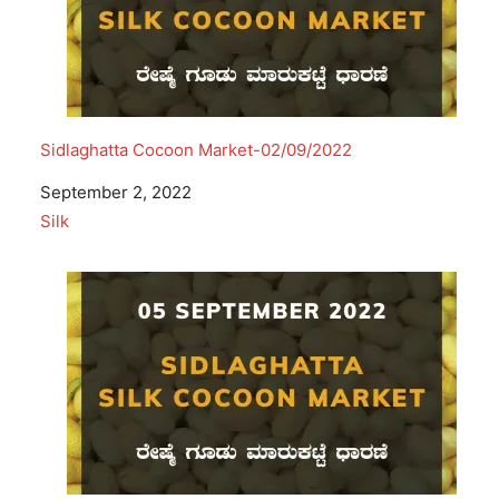
Sidlaghatta Cocoon Market-02/09/2022
Date
September 2, 2022
In relation to
Silk