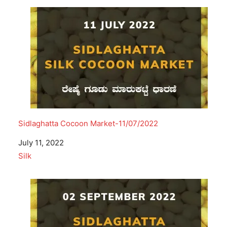
Sidlaghatta Cocoon Market-11/07/2022
Date
July 11, 2022
In relation to
Silk