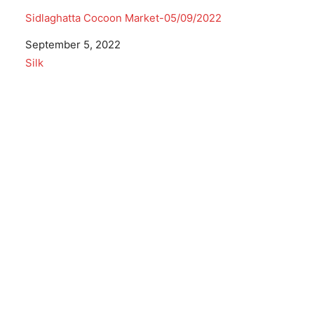
Sidlaghatta Cocoon Market-05/09/2022
Date
September 5, 2022
In relation to
Silk