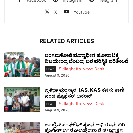
Facebook
Instagram
Telegram
X
Youtube
RELATED ARTICLES
ಜಂಗಮಕೋಟೆ ಭೂಸ್ವಾಧೀನ ಹೋರಾಟಕ್ಕೆ
ವಿಜಯೇಂದ್ರ ಬೆಂಬಲ; ಬರ ಪರಿಸ್ಥಿತಿ ಪರಿಶೀಲನೆ
Sidlaghatta News Desk
-
NEWS
August 9, 2026
ಪ್ರತಿಭಾ ಪುರಸ್ಕಾರ: IAS, KAS ಕನಸು ಕಾಣಿ
ಎಂದ ಪ್ರೊಫೆಸರ್ ಆನಂದ್
Sidlaghatta News Desk
-
NEWS
August 9, 2026
ಕಾಂಗ್ರೆಸ್ ಸಂಘಟನ್ ಸೃಜನ ಅಭಿಯಾನ: ಬಿಗಿ
ಪೊಲೀಸ್ ಬಂದೋಬಸ್ತ್ ನಡುವೆ ಜಿಲ್ಲಾಧ್ಯಕ್ಷರ