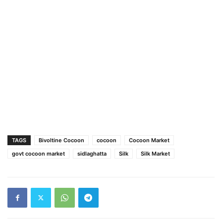
TAGS
Bivoltine Cocoon
cocoon
Cocoon Market
govt cocoon market
sidlaghatta
Silk
Silk Market