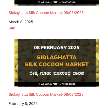
Sidlaghatta Silk Cocoon Market-08/03/2025
Date
March 8, 2025
In relation to
Silk
Sidlaghatta Silk Cocoon Market-08/02/2025
Date
February 8, 2025