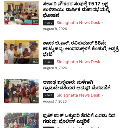
ಸರ್ಕಾರಿ ನೌಕರರ ಸಂಘಕ್ಕೆ ₹5.17 ಲಕ್ಷ
ಉಳಿತಾಯ: ವಾರ್ಷಿಕ ಮಹಾಸಭೆಯಲ್ಲಿ
ಘೋಷಣೆ
Sidlaghatta News Desk
-
NEWS
August 8, 2026
ಶಾಸಕ ಬಿ.ಎನ್. ರವಿಕುಮಾರ್ 58ನೇ
ಹುಟ್ಟುಹಬ್ಬ: ಅಂಧಮಕ್ಕಳಿಗೆ ಕೊಡುಗೆ, ಆಸ್ಪತ್ರೆ
ಭೇಟಿ
Sidlaghatta News Desk
-
NEWS
August 8, 2026
ಆಷಾಢ ಶುಕ್ರವಾರ: ಮಳೆಗಾಗಿ
ಗ್ರಾಮದೇವತೆಯರ ಅದ್ದೂರಿ ಮೆರವಣಿಗೆ
Sidlaghatta News Desk
-
NEWS
August 7, 2026
ಫುಟ್‌ ಪಾತ್ ಒತ್ತುವರಿ ತೆರವಿಗೆ ಎರಡು ದಿನ
ಗಡುವು: ಪೊಲೀಸ್ ಎಚ್ಚರಿಕೆ