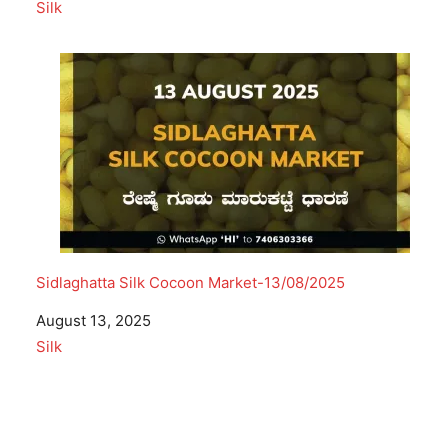
In relation to
Silk
Sidlaghatta Silk Cocoon Market-13/08/2025
Date
August 13, 2025
In relation to
Silk