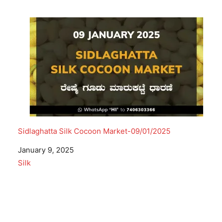
Sidlaghatta Silk Cocoon Market-09/01/2025
Date
January 9, 2025
In relation to
Silk