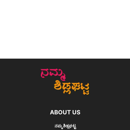
ABOUT US
ನಮ್ಮ ಶಿಡ್ಲಘಟ್ಟ