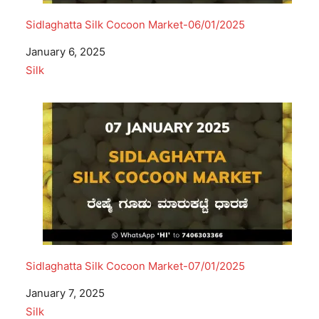
Sidlaghatta Silk Cocoon Market-06/01/2025
Date
January 6, 2025
In relation to
Silk
Sidlaghatta Silk Cocoon Market-07/01/2025
Date
January 7, 2025
In relation to
Silk