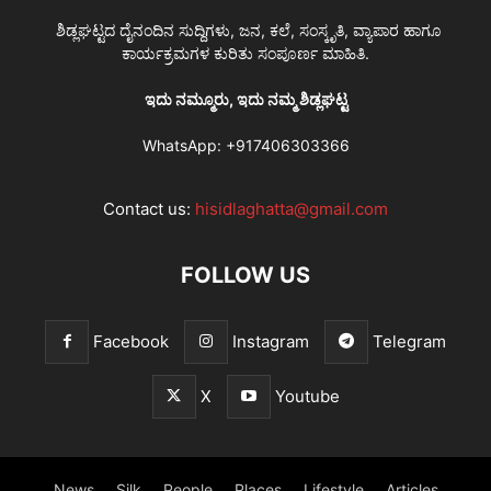
ಶಿಡ್ಲಘಟ್ಟದ ದೈನಂದಿನ ಸುದ್ದಿಗಳು, ಜನ, ಕಲೆ, ಸಂಸ್ಕೃತಿ, ವ್ಯಾಪಾರ ಹಾಗೂ
ಕಾರ್ಯಕ್ರಮಗಳ ಕುರಿತು ಸಂಪೂರ್ಣ ಮಾಹಿತಿ.
ಇದು ನಮ್ಮೂರು, ಇದು ನಮ್ಮ ಶಿಡ್ಲಘಟ್ಟ
WhatsApp:
+917406303366
Contact us:
hisidlaghatta@gmail.com
FOLLOW US
Facebook
Instagram
Telegram
X
Youtube
News
Silk
People
Places
Lifestyle
Articles