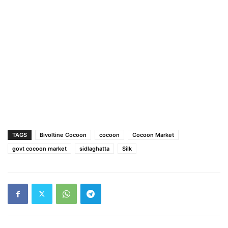
TAGS
Bivoltine Cocoon
cocoon
Cocoon Market
govt cocoon market
sidlaghatta
Silk