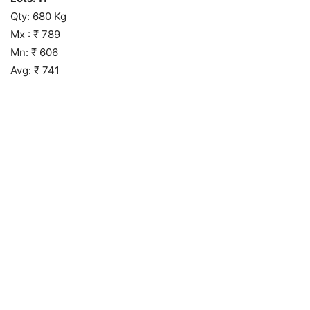
Qty: 680 Kg
Mx : ₹ 789
Mn: ₹ 606
Avg: ₹ 741