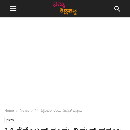
Home
News
14 ಸೆಪ್ಟೆಂಬರ್ ರಂದು ವಿದ್ಯುತ್ ವ್ಯತ್ಯಯ
News