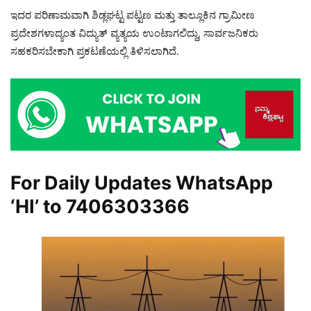
ಇದರ ಪರಿಣಾಮವಾಗಿ ಶಿಡ್ಲಘಟ್ಟ ಪಟ್ಟಣ ಮತ್ತು ತಾಲ್ಲೂಕಿನ ಗ್ರಾಮೀಣ
ಪ್ರದೇಶಗಳಾದ್ಯಂತ ವಿದ್ಯುತ್ ವ್ಯತ್ಯಯ ಉಂಟಾಗಲಿದ್ದು, ಸಾರ್ವಜನಿಕರು
ಸಹಕರಿಸಬೇಕಾಗಿ ಪ್ರಕಟಣೆಯಲ್ಲಿ ತಿಳಿಸಲಾಗಿದೆ.
For Daily Updates WhatsApp
‘HI’ to
7406303366