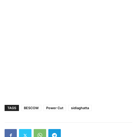
TAGS
BESCOM
Power Cut
sidlaghatta