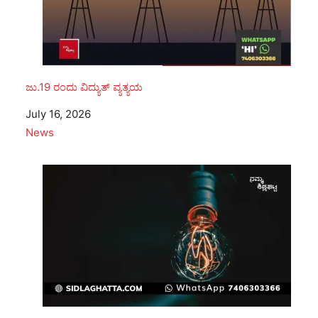
ಜು.19 ರಂದು ವಿದ್ಯುತ್ ವ್ಯತ್ಯಯ
Date
July 16, 2026
In relation to
News