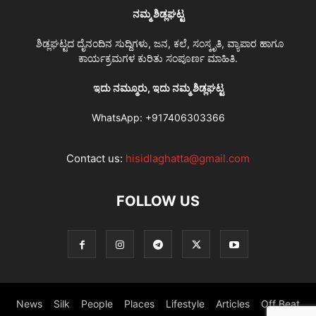
ನಮ್ಮ ಶಿಡ್ಲಘಟ್ಟ
ಶಿಡ್ಲಘಟ್ಟದ ದೈನಂದಿನ ಸುದ್ದಿಗಳು, ಜನ, ಕಲೆ, ಸಂಸ್ಕೃತಿ, ವ್ಯಾಪಾರ ಹಾಗೂ
ಕಾರ್ಯಕ್ರಮಗಳ ಕುರಿತು ಸಂಪೂರ್ಣ ಮಾಹಿತಿ.
ಇದು ನಮ್ಮೂರು, ಇದು ನಮ್ಮ ಶಿಡ್ಲಘಟ್ಟ
WhatsApp:
+917406303366
Contact us:
hisidlaghatta@gmail.com
FOLLOW US
News
Silk
People
Places
Lifestyle
Articles
Off Beat