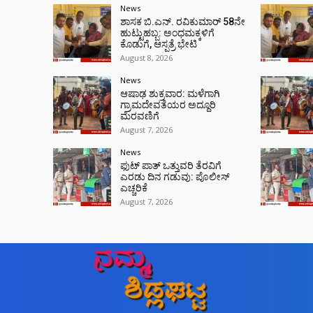
News
ಶಾಸಕ ಬಿ.ಎನ್. ರವಿಕುಮಾರ್ 58ನೇ
ಹುಟ್ಟುಹಬ್ಬ: ಅಂಧಮಕ್ಕಳಿಗೆ
ಕೊಡುಗೆ, ಆಸ್ಪತ್ರೆ ಭೇಟಿ
August 8, 2026
News
ಆಷಾಢ ಶುಕ್ರವಾರ: ಮಳೆಗಾಗಿ
ಗ್ರಾಮದೇವತೆಯರ ಅದ್ದೂರಿ
ಮೆರವಣಿಗೆ
August 7, 2026
News
ಫುಟ್‌ ಪಾತ್ ಒತ್ತುವರಿ ತೆರವಿಗೆ
ಎರಡು ದಿನ ಗಡುವು: ಪೊಲೀಸ್
ಎಚ್ಚರಿಕೆ
August 7, 2026