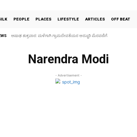
SILK
PEOPLE
PLACES
LIFESTYLE
ARTICLES
OFF BEAT
EWS
ಆಷಾಢ ಶುಕ್ರವಾರ: ಮಳೆಗಾಗಿ ಗ್ರಾಮದೇವತೆಯರ ಅದ್ದೂರಿ ಮೆರವಣಿಗೆ
Narendra Modi
- Advertisement -