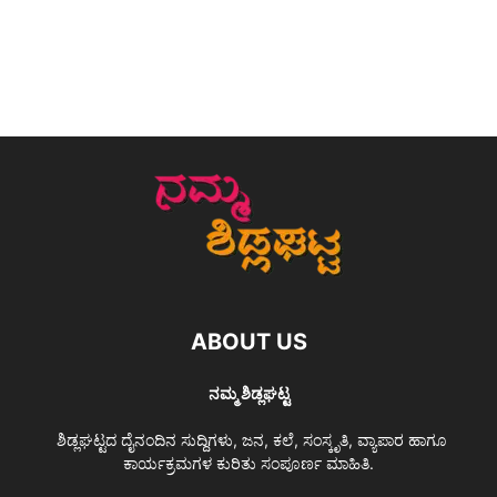
ABOUT US
ನಮ್ಮ ಶಿಡ್ಲಘಟ್ಟ
ಶಿಡ್ಲಘಟ್ಟದ ದೈನಂದಿನ ಸುದ್ದಿಗಳು, ಜನ, ಕಲೆ, ಸಂಸ್ಕೃತಿ, ವ್ಯಾಪಾರ ಹಾಗೂ
ಕಾರ್ಯಕ್ರಮಗಳ ಕುರಿತು ಸಂಪೂರ್ಣ ಮಾಹಿತಿ.