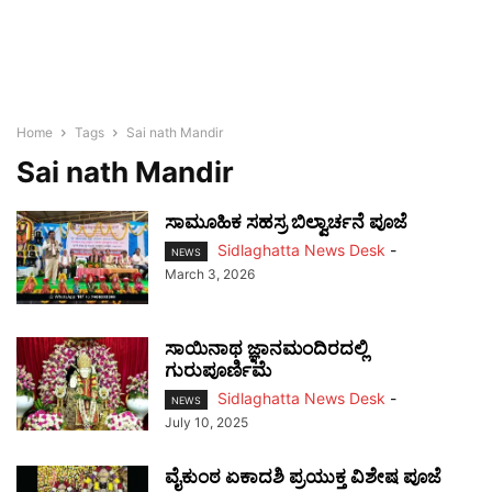
Home
Tags
Sai nath Mandir
Sai nath Mandir
ಸಾಮೂಹಿಕ ಸಹಸ್ರ ಬಿಲ್ವಾರ್ಚನೆ ಪೂಜೆ
Sidlaghatta News Desk
-
NEWS
March 3, 2026
ಸಾಯಿನಾಥ ಜ್ಞಾನಮಂದಿರದಲ್ಲಿ
ಗುರುಪೂರ್ಣಿಮೆ
Sidlaghatta News Desk
-
NEWS
July 10, 2025
ವೈಕುಂಠ ಏಕಾದಶಿ ಪ್ರಯುಕ್ತ ವಿಶೇಷ ಪೂಜೆ