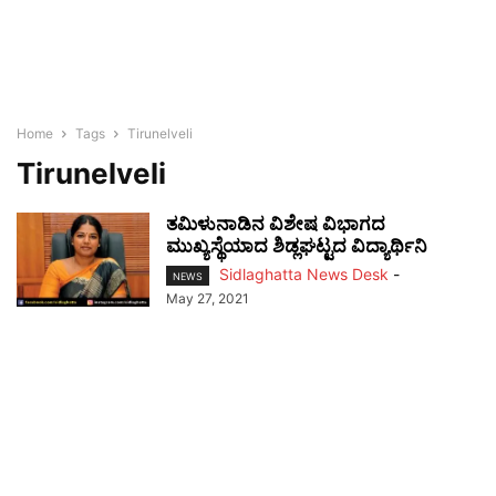
Home
Tags
Tirunelveli
Tirunelveli
ತಮಿಳುನಾಡಿನ ವಿಶೇಷ ವಿಭಾಗದ
ಮುಖ್ಯಸ್ಥೆಯಾದ ಶಿಡ್ಲಘಟ್ಟದ ವಿದ್ಯಾರ್ಥಿನಿ
Sidlaghatta News Desk
-
NEWS
May 27, 2021