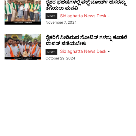
ರೈತರ ಫಹಣಿಗಳಲ್ಲಿ ವಕ್ಫ್ ಬೋರ್ಡ್ ಹೆಸರನ್ನು
ತೆಗೆಯಲು ಮನವಿ
Sidlaghatta News Desk
-
NEWS
November 7, 2024
ರೈತರಿಗೆ ನೀಡಿರುವ ನೋಟಿಸ್‌ ಗಳನ್ನು ಕೂಡಲೆ
ವಾಪಸ್ ಪಡೆಯಬೇಕು
Sidlaghatta News Desk
-
NEWS
October 29, 2024