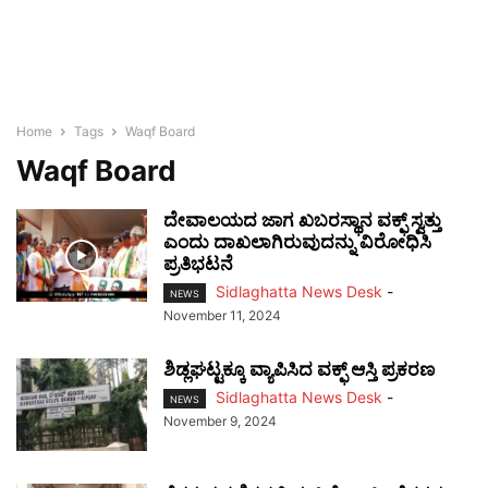
Home
Tags
Waqf Board
Waqf Board
ದೇವಾಲಯದ ಜಾಗ ಖಬರಸ್ಥಾನ ವಕ್ಫ್ ಸ್ವತ್ತು
ಎಂದು ದಾಖಲಾಗಿರುವುದನ್ನು ವಿರೋಧಿಸಿ
ಪ್ರತಿಭಟನೆ
Sidlaghatta News Desk
-
NEWS
November 11, 2024
ಶಿಡ್ಲಘಟ್ಟಕ್ಕೂ ವ್ಯಾಪಿಸಿದ ವಕ್ಫ್ ಆಸ್ತಿ ಪ್ರಕರಣ
Sidlaghatta News Desk
-
NEWS
November 9, 2024