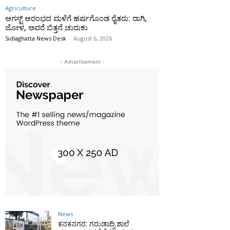
Agriculture
ಆಗಸ್ಟ್ ಆರಂಭದ ಮಳೆಗೆ ಹರ್ಷಗೊಂಡ ರೈತರು: ರಾಗಿ,
ಜೋಳ, ಅವರೆ ಬಿತ್ತನೆ ಚುರುಕು
Sidlaghatta News Desk
-
August 6, 2026
- Advertisement -
News
ಕನಕನಗರ: ಗರುಡಾದ್ರಿ ಶಾಲೆ