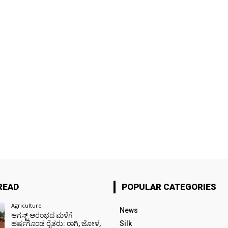
READ
POPULAR CATEGORIES
Agriculture
News
ಆಗಸ್ಟ್ ಆರಂಭದ ಮಳೆಗೆ
ಹರ್ಷಗೊಂಡ ರೈತರು: ರಾಗಿ, ಜೋಳ,
Silk