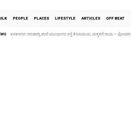
SILK
PEOPLE
PLACES
LIFESTYLE
ARTICLES
OFF BEAT
EWS
ಕನಕನಗರ: ಗರುಡಾದ್ರಿ ಶಾಲೆ ಮುಂಭಾಗದ ರಸ್ತೆ ಕೆಸರುಮಯ, ಮಕ್ಕಳಿಗೆ ಗಾಯ – ಪೋಷಕ