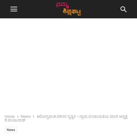
Home
News
ಆರೋಗ್ಯವಂತ ಪರಿಸರ ಸೃಷ್ಠಿಸಿ – ಗ್ರಾಮ ಪಂಚಾಯತಿಯ ಮಾಜಿ ಅಧ್ಯಕ್ಷ
ಕೆ.ಮಂಜುನಾಥ್
News