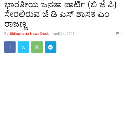
ಭಾರತೀಯ ಜನತಾ ಪಾರ್ಟಿ (ಬಿ ಜೆ ಪಿ)
ಸೇರಲಿರುವ ಜೆ ಡಿ ಎಸ್ ಶಾಸಕ ಎಂ
ರಾಜಣ್ಣ
0
By
Sidlaghatta News Desk
-
April 24, 2018