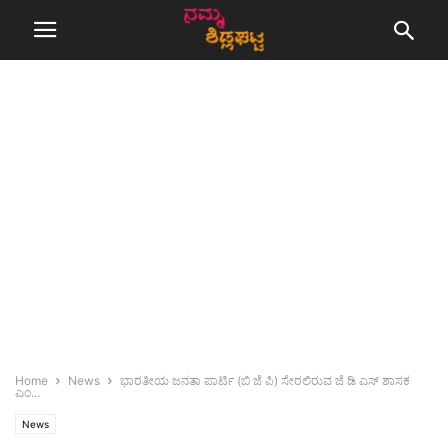
Home
News
ಭಾರತೀಯ ಜನತಾ ಪಾರ್ಟಿ (ಬಿ ಜೆ ಪಿ) ಸೇರಲಿರುವ ಜೆ ಡಿ ಎಸ್ ಶಾಸಕ
ಎಂ...
News