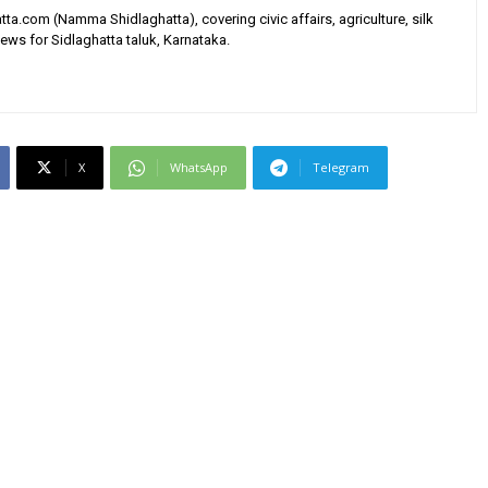
tta.com (Namma Shidlaghatta), covering civic affairs, agriculture, silk
ews for Sidlaghatta taluk, Karnataka.
X
WhatsApp
Telegram