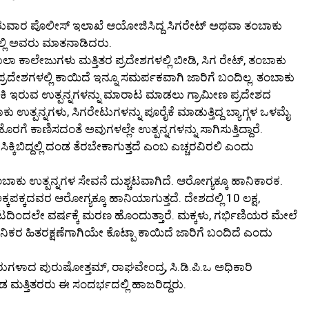
ರುವಾರ ಪೊಲೀಸ್ ಇಲಾಖೆ ಆಯೋಜಿಸಿದ್ದ ಸಿಗರೇಟ್ ಅಥವಾ ತಂಬಾಕು
ಲ್ಲಿ ಅವರು ಮಾತನಾಡಿದರು.
ಾಲಾ ಕಾಲೇಜುಗಳು ಮತ್ತಿತರ ಪ್ರದೇಶಗಳಲ್ಲಿ ಬೀಡಿ, ಸಿಗ ರೇಟ್, ತಂಬಾಕು
ದೇಶಗಳಲ್ಲಿ ಕಾಯಿದೆ ಇನ್ನೂ ಸಮರ್ಪಕವಾಗಿ ಜಾರಿಗೆ ಬಂದಿಲ್ಲ. ತಂಬಾಕು
ಿ ಇರುವ ಉತ್ಪನ್ನಗಳನ್ನು ಮಾರಾಟ ಮಾಡಲು ಗ್ರಾಮೀಣ ಪ್ರದೇಶದ
ಾಕು ಉತ್ಪನ್ನಗಳು, ಸಿಗರೇಟುಗಳನ್ನು ಪೂರೈಕೆ ಮಾಡುತ್ತಿದ್ದ ಬ್ಯಾಗ್ಗಳ ಒಳಮೈ
ೆ ಕಾಣಿಸದಂತೆ ಅವುಗಳಲ್ಲೇ ಉತ್ಪನ್ನಗಳನ್ನು ಸಾಗಿಸುತ್ತಿದ್ದಾರೆ.
ಕಿಬಿದ್ದಲ್ಲಿ ದಂಡ ತೆರಬೇಕಾಗುತ್ತದೆ ಎಂಬ ಎಚ್ಚರವಿರಲಿ ಎಂದು
ಂಬಾಕು ಉತ್ಪನ್ನಗಳ ಸೇವನೆ ದುಶ್ಚಟವಾಗಿದೆ. ಆರೋಗ್ಯಕ್ಕೂ ಹಾನಿಕಾರಕ.
ಕಪಕ್ಕದವರ ಆರೋಗ್ಯಕ್ಕೂ ಹಾನಿಯಾಗುತ್ತದೆ. ದೇಶದಲ್ಲಿ 10 ಲಕ್ಷ,
ಚಟದಿಂದಲೇ ವರ್ಷಕ್ಕೆ ಮರಣ ಹೊಂದುತ್ತಾರೆ. ಮಕ್ಕಳು, ಗರ್ಭಿಣಿಯರ ಮೇಲೆ
ಜನಿಕರ ಹಿತರಕ್ಷಣೆಗಾಗಿಯೇ ಕೊಟ್ಪಾ ಕಾಯಿದೆ ಜಾರಿಗೆ ಬಂದಿದೆ ಎಂದು
ಪೆಕ್ಟರುಗಳಾದ ಪುರುಷೋತ್ತಮ್, ರಾಘವೇಂದ್ರ, ಸಿ.ಡಿ.ಪಿ.ಒ ಅಧಿಕಾರಿ
ಡ ಮತ್ತಿತರರು ಈ ಸಂದರ್ಭದಲ್ಲಿ ಹಾಜರಿದ್ದರು.