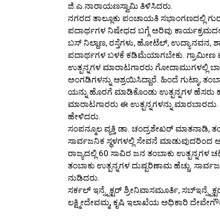
ಜಿ.ಎ.ನಾರಾಯಣಸ್ವಾಮಿ ತಿಳಿಸಿದರು.
ನಗರದ ತಾಲ್ಲೂಕು ಪಂಚಾಯತಿ ಸಭಾಂಗಣದಲ್ಲಿ ಗು
ಪದಾರ್ಥಗಳ ನಿಷೇಧದ ಬಗ್ಗೆ ಅರಿವು ಕಾರ್ಯಕ್ರಮದ
ಬಸ್ ನಿಲ್ದಾಣ, ರಸ್ತೆಗಳು, ಹೋಟೆಲ್, ಉದ್ಯಾನವನ, ಶ
ಪದಾರ್ಥಗಳ ಬಳಕೆ ಕಡಿಮೆಯಾಗಬೇಕು. ಗ್ರಾಮೀಣ ಪ್ರ
ಉತ್ಪನ್ನಗಳ ಮಾರಾಟಗಾರರು ಗೋದಾಮುಗಳಲ್ಲಿ ಬಾಕ
ಅಂಗಡಿಗಳನ್ನು ಆಶ್ರಯಿಸಿದ್ದಾರೆ. ಹಿಂದೆ ಗುಟ್ಕಾ, ತಂಬ
ಯನ್ನು ಹೊರಗೆ ಮಾಡಿಕೊಂಡು ಉತ್ಪನ್ನಗಳ ಹೆಸರು ಹೊರಗ
ಮಾರಾಟಗಾರರು ಈ ಉತ್ಪನ್ನಗಳನ್ನು ಮಾರಬಾರದು. ಸಿಕ್
ಹೇಳಿದರು.
ಸಂಪನ್ಮೂಲ ವ್ಯಕ್ತಿ ಡಾ. ಚಂದ್ರಶೇಖರ್ ಮಾತನಾಡಿ, ತ
ಸಾರ್ವಜನಿಕ ಸ್ಥಳಗಳಲ್ಲಿ ಸೇವನೆ ಮಾಡುವುದರಿಂದ ಅಕ್
ರಾಜ್ಯದಲ್ಲಿ 60 ಸಾವಿರ ಜನ ತಂಬಾಕು ಉತ್ಪನ್ನಗಳ 
ತಂಬಾಕು ಉತ್ಪನ್ನಗಳ ದುಷ್ಪರಿಣಾಮ ಹೆಚ್ಚು. ಸಾರ್ವ
ನುಡಿದರು.
ಸರ್ಕಲ್ ಇನ್ಸ್ಪೆಕ್ಟರ್ ಶ್ರೀನಿವಾಸಮೂರ್ತಿ, ಸಬ್ಇನ್ಸ್
ಲಕ್ಷ್ಮೀದೇವಮ್ಮ, ಕೃಷಿ ಇಲಾಖೆಯ ಅಧಿಕಾರಿ ದೇವೇಗೌ