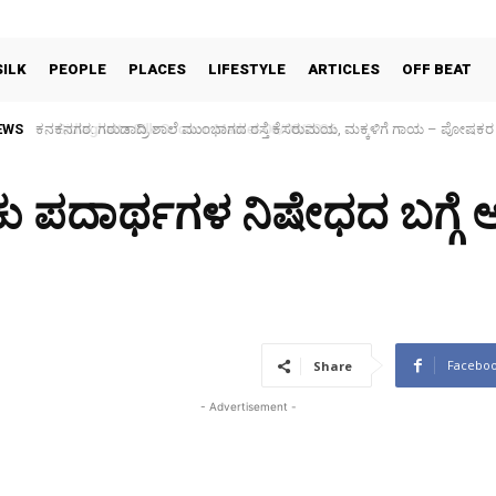
SILK
PEOPLE
PLACES
LIFESTYLE
ARTICLES
OFF BEAT
EWS
Sidlaghatta Silk Cocoon Market-06/08/2026
 ಪದಾರ್ಥಗಳ ನಿಷೇಧದ ಬಗ್ಗೆ ಅ
Facebo
Share
- Advertisement -