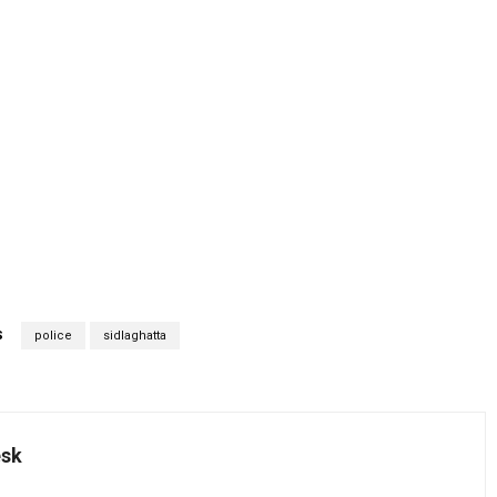
S
police
sidlaghatta
esk