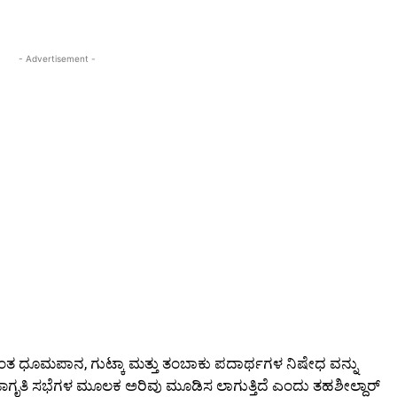
- Advertisement -
ಯಂತ ಧೂಮಪಾನ, ಗುಟ್ಕಾ ಮತ್ತು ತಂಬಾಕು ಪದಾರ್ಥಗಳ ನಿಷೇಧ ವನ್ನು
ಗೃತಿ ಸಭೆಗಳ ಮೂಲಕ ಅರಿವು ಮೂಡಿಸ ಲಾಗುತ್ತಿದೆ ಎಂದು ತಹಶೀಲ್ದಾರ್