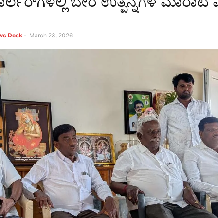
ಾರ್ಲರ್‌ಗಳಲ್ಲಿ ಬೇರೆ ಉತ್ಪನ್ನಗಳ ಮಾರಾಟ
ews Desk
-
March 23, 2026