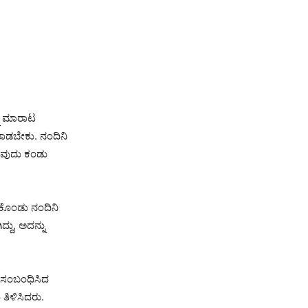
ನು ಮಾರಾಟ
ಮಾಡಬೇಕು. ನಂದಿನಿ
ುವುದು ಕಂಡು
ಟುಕೊಂಡು ನಂದಿನಿ
್ದು, ಅದನ್ನು
ು ಸಂಬಂಧಿಸಿದ
ತಿಳಿಸಿದರು.