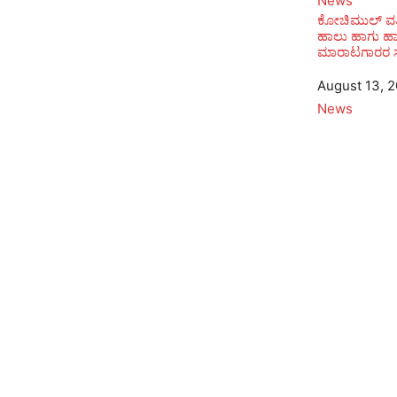
In relation to
News
ಕೋಚಿಮುಲ್ ವತ
ಹಾಲು ಹಾಗು ಹಾ
ಮಾರಾಟಗಾರರ 
Date
August 13, 
In relation to
News