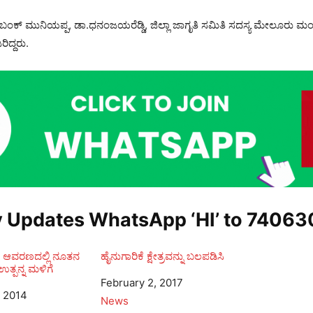
 ಬಂಕ್ ಮುನಿಯಪ್ಪ, ಡಾ.ಧನಂಜಯರೆಡ್ಡಿ, ಜಿಲ್ಲಾ ಜಾಗೃತಿ ಸಮಿತಿ ಸದಸ್ಯ ಮೇಲೂರು
ದ್ದರು.
y Updates WhatsApp ‘HI’ to
74063
ರಿ ಆವರಣದಲ್ಲಿ ನೂತನ
ಹೈನುಗಾರಿಕೆ ಕ್ಷೇತ್ರವನ್ನು ಬಲಪಡಿಸಿ
ತ್ಪನ್ನ ಮಳಿಗೆ
Date
February 2, 2017
 2014
In relation to
News