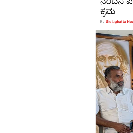
ನಂದಿನಿ ಪ
ಕ್ರಮ
By
Sidlaghatta N