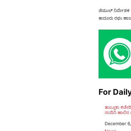
ಚಿಮುಲ್ ನಿರ್ದೇಶಕ
ತಾದೂರು ರಘು ಹಾಜರಿ
For Dail
ತಾಲ್ಲೂಕು ಕಚೇ
ನಂದಿನಿ ಹಾಲಿನ ಉ
Date
December 6,