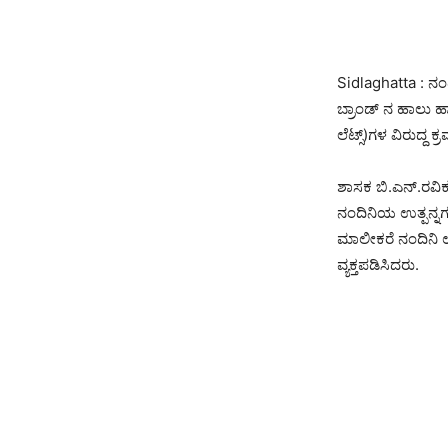
Sidlaghatta : ನಂದ
ಬ್ರಾಂಡ್‌ ನ ಹಾಲು 
ಲೆಟ್ಸ್)ಗಳ ವಿರುದ್ದ
ಶಾಸಕ ಬಿ.ಎನ್.ರವಿಕ
ನಂದಿನಿಯ ಉತ್ಪನ್ನಗ
ಮಾಲೀಕರೆ ನಂದಿನಿ ಉತ
ವ್ಯಕ್ತಪಡಿಸಿದರು.