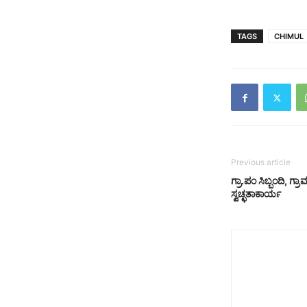
TAGS
CHIMUL
Previous article
ಗ್ರಾ.ಪಂ ಸಿಬ್ಬಂದಿ, ಗ್
ಸ್ವಚ್ಛತಾಕಾರ್ಯ