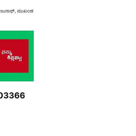
 ಮಂಜುನಾಥ್, ಮುಖಂಡ
03366