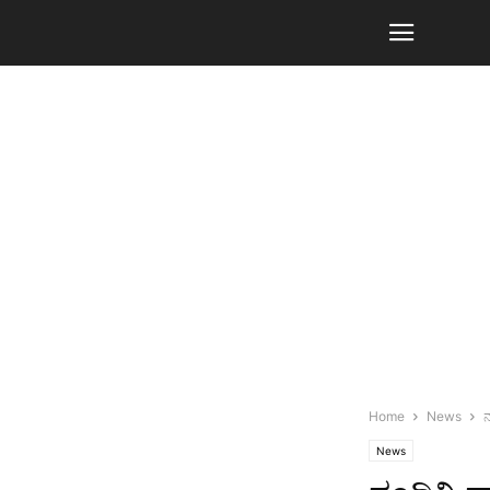
Home
News
ನ
News