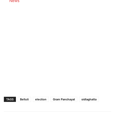
In relation to
News
TAGS
Belluti
election
Gram Panchayat
sidlaghatta