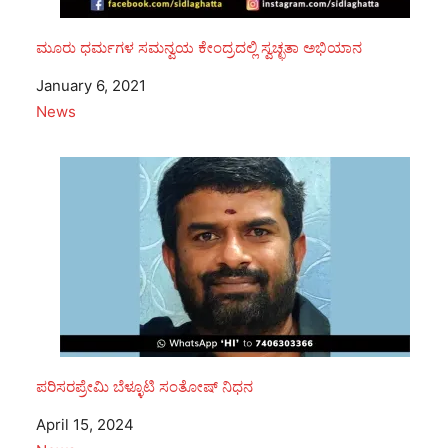
ಮೂರು ಧರ್ಮಗಳ ಸಮನ್ವಯ ಕೇಂದ್ರದಲ್ಲಿ ಸ್ವಚ್ಛತಾ ಅಭಿಯಾನ
Date
January 6, 2021
In relation to
News
ಪರಿಸರಪ್ರೇಮಿ ಬೆಳ್ಳೂಟಿ ಸಂತೋಷ್ ನಿಧನ
Date
April 15, 2024