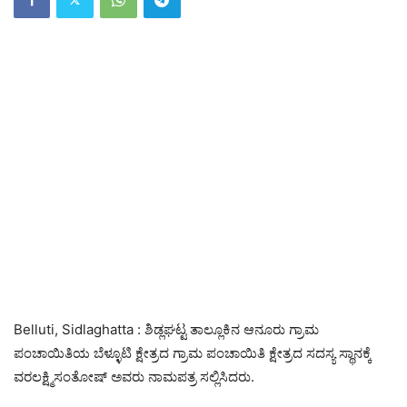
Belluti, Sidlaghatta : ಶಿಡ್ಲಘಟ್ಟ ತಾಲ್ಲೂಕಿನ ಆನೂರು ಗ್ರಾಮ
ಪಂಚಾಯಿತಿಯ ಬೆಳ್ಳೂಟಿ ಕ್ಷೇತ್ರದ ಗ್ರಾಮ ಪಂಚಾಯಿತಿ ಕ್ಷೇತ್ರದ ಸದಸ್ಯ ಸ್ಥಾನಕ್ಕೆ
ವರಲಕ್ಷ್ಮಿಸಂತೋಷ್ ಅವರು ನಾಮಪತ್ರ ಸಲ್ಲಿಸಿದರು.