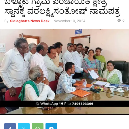
ಬೆಳ್ಳೂಟಿ ಗ್ರಾಮ ಪಂಚಾಯಿತಿ ಕ್ಷೇತ್ರ
ಸ್ಥಾನಕ್ಕೆ ವರಲಕ್ಷ್ಮಿಸಂತೋಷ್ ನಾಮಪತ್ರ
0
By
Sidlaghatta News Desk
-
November 10, 2024