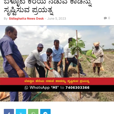
ಬೆಳ್ಳೂಟಿ ಕೆರೆಯ ನಡುವೆ ಕಾಡನ್ನು
ಸೃಷ್ಟಿಸುವ ಪ್ರಯತ್ನ
0
By
Sidlaghatta News Desk
-
June 5, 2023