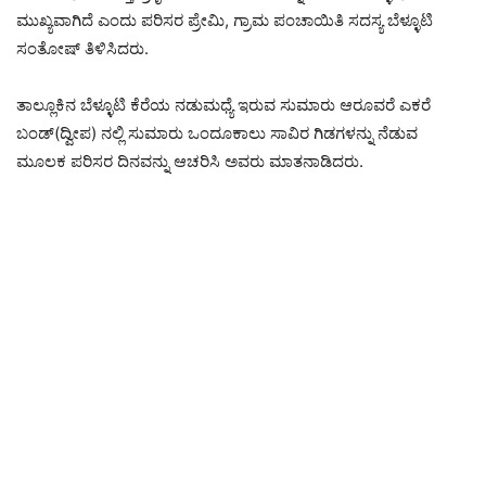
ಮುಖ್ಯವಾಗಿದೆ ಎಂದು ಪರಿಸರ ಪ್ರೇಮಿ, ಗ್ರಾಮ ಪಂಚಾಯಿತಿ ಸದಸ್ಯ ಬೆಳ್ಳೂಟಿ
ಸಂತೋಷ್ ತಿಳಿಸಿದರು.
ತಾಲ್ಲೂಕಿನ ಬೆಳ್ಳೂಟಿ ಕೆರೆಯ ನಡುಮಧ್ಯೆ ಇರುವ ಸುಮಾರು ಆರೂವರೆ ಎಕರೆ
ಬಂಡ್(ದ್ವೀಪ) ನಲ್ಲಿ ಸುಮಾರು ಒಂದೂಕಾಲು ಸಾವಿರ ಗಿಡಗಳನ್ನು ನೆಡುವ
ಮೂಲಕ ಪರಿಸರ ದಿನವನ್ನು ಆಚರಿಸಿ ಅವರು ಮಾತನಾಡಿದರು.