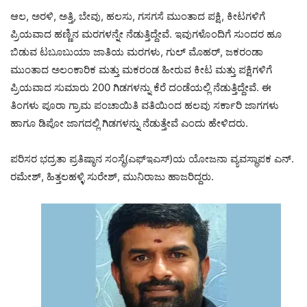
ಆಲ, ಅರಳಿ, ಅತ್ತಿ, ಬೇವು, ಹಲಸು, ಗಸಗಸೆ ಮುಂತಾದ ಪಕ್ಷಿ, ಕೀಟಗಳಿಗೆ
ಪ್ರಿಯವಾದ ಹಣ್ಣಿನ ಮರಗಳನ್ನೇ ನೆಡುತ್ತಿದ್ದೇವೆ. ಇವುಗಳೊಂದಿಗೆ ಸುಂದರ ಹೂ
ಬಿಡುವ ಟಬೂಬುಯಾ ಜಾತಿಯ ಮರಗಳು, ಗುಲ್ ಮೊಹರ್, ಜಕರಂಡಾ
ಮುಂತಾದ ಅಲಂಕಾರಿಕ ಮತ್ತು ಮಕರಂಡ ಹೀರುವ ಕೀಟ ಮತ್ತು ಪಕ್ಷಿಗಳಿಗೆ
ಪ್ರಿಯವಾದ ಸುಮಾರು 200 ಗಿಡಗಳನ್ನು ಕೆರೆ ದಂಡೆಯಲ್ಲಿ ನೆಡುತ್ತಿದ್ದೇವೆ. ಈ
ತಿಂಗಳು ಪೂರಾ ಗ್ರಾಮ ಪಂಚಾಯಿತಿ ವತಿಯಿಂದ ಹಲವು ಸರ್ಕಾರಿ ಜಾಗಗಳು
ಹಾಗೂ ಡಿಪೋ ಜಾಗದಲ್ಲಿ ಗಿಡಗಳನ್ನು ನೆಡುತ್ತೇವೆ ಎಂದು ಹೇಳಿದರು.
ಪರಿಸರ ಭದ್ರತಾ ಪ್ರತಿಷ್ಠಾನ ಸಂಸ್ಥೆ(ಎಫ್ಇಎಸ್)ಯ ಯೋಜನಾ ವ್ಯವಸ್ಥಾಪಕ ಎನ್.
ರಮೇಶ್, ಹಿತ್ತಲಹಳ್ಳಿ ಸುರೇಶ್, ಮುನಿರಾಜು ಹಾಜರಿದ್ದರು.