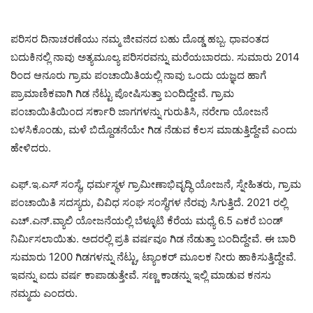
ಪರಿಸರ ದಿನಾಚರಣೆಯು ನಮ್ಮ ಜೀವನದ ಬಹು ದೊಡ್ಡ ಹಬ್ಬ. ಧಾವಂತದ
ಬದುಕಿನಲ್ಲಿ ನಾವು ಅತ್ಯಮೂಲ್ಯ ಪರಿಸರವನ್ನು ಮರೆಯಬಾರದು. ಸುಮಾರು 2014
ರಿಂದ ಆನೂರು ಗ್ರಾಮ ಪಂಚಾಯಿತಿಯಲ್ಲಿ ನಾವು ಒಂದು ಯಜ್ಞದ ಹಾಗೆ
ಪ್ರಾಮಾಣಿಕವಾಗಿ ಗಿಡ ನೆಟ್ಟು ಪೋಷಿಸುತ್ತಾ ಬಂದಿದ್ದೇವೆ. ಗ್ರಾಮ
ಪಂಚಾಯಿತಿಯಿಂದ ಸರ್ಕಾರಿ ಜಾಗಗಳನ್ನು ಗುರುತಿಸಿ, ನರೇಗಾ ಯೋಜನೆ
ಬಳಸಿಕೊಂಡು, ಮಳೆ ಬಿದ್ದೊಡನೆಯೇ ಗಿಡ ನೆಡುವ ಕೆಲಸ ಮಾಡುತ್ತಿದ್ದೇವೆ ಎಂದು
ಹೇಳಿದರು.
ಎಫ್.ಇ.ಎಸ್ ಸಂಸ್ಥೆ, ಧರ್ಮಸ್ಥಳ ಗ್ರಾಮೀಣಾಭಿವೃದ್ಧಿ ಯೋಜನೆ, ಸ್ನೇಹಿತರು, ಗ್ರಾಮ
ಪಂಚಾಯಿತಿ ಸದಸ್ಯರು, ವಿವಿಧ ಸಂಘ ಸಂಸ್ಥೆಗಳ ನೆರವು ಸಿಗುತ್ತಿದೆ. 2021 ರಲ್ಲಿ
ಎಚ್.ಎನ್.ವ್ಯಾಲಿ ಯೋಜನೆಯಲ್ಲಿ ಬೆಳ್ಳೂಟಿ ಕೆರೆಯ ಮಧ್ಯೆ 6.5 ಎಕರೆ ಬಂಡ್
ನಿರ್ಮಿಸಲಾಯಿತು. ಅದರಲ್ಲಿ ಪ್ರತಿ ವರ್ಷವೂ ಗಿಡ ನೆಡುತ್ತಾ ಬಂದಿದ್ದೇವೆ. ಈ ಬಾರಿ
ಸುಮಾರು 1200 ಗಿಡಗಳನ್ನು ನೆಟ್ಟು, ಟ್ಯಾಂಕರ್ ಮೂಲಕ ನೀರು ಹಾಕಿಸುತ್ತಿದ್ದೇವೆ.
ಇವನ್ನು ಐದು ವರ್ಷ ಕಾಪಾಡುತ್ತೇವೆ. ಸಣ್ಣ ಕಾಡನ್ನು ಇಲ್ಲಿ ಮಾಡುವ ಕನಸು
ನಮ್ಮದು ಎಂದರು.