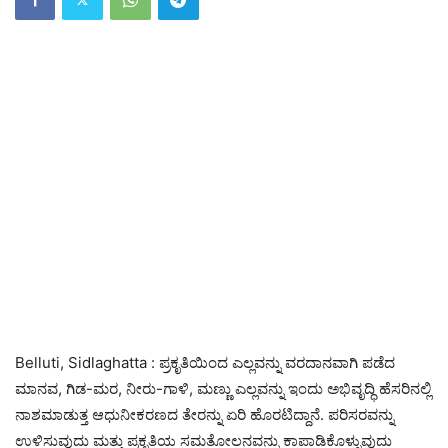
Belluti, Sidlaghatta : ಪ್ರಕೃತಿಯಿಂದ ಎಲ್ಲವನ್ನು ವರದಾನವಾಗಿ ಪಡೆದ
ಮಾನವ, ಗಿಡ-ಮರ, ನೀರು-ಗಾಳಿ, ಮಣ್ಣು ಎಲ್ಲವನ್ನು ಇಂದು ಅಭಿವೃದ್ಧಿ ಹೆಸರಿನಲ್ಲಿ
ನಾಶಮಾಡುತ್ತ ಆಧುನೀಕರಣದ ತೇರನ್ನು ಏರಿ ಹೊರಟಿದ್ದಾನೆ. ಪರಿಸರವನ್ನು
ಉಳಿಸುವುದು ಮತ್ತು ಪ್ರಕೃತಿಯ ಸಮತೋಲನವನ್ನು ಕಾಪಾಡಿಕೊಳ್ಳುವುದು