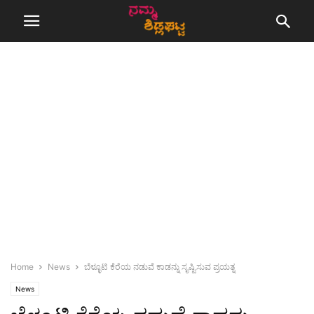
Home
News
ಬೆಳ್ಳೂಟಿ ಕೆರೆಯ ನಡುವೆ ಕಾಡನ್ನು ಸೃಷ್ಟಿಸುವ ಪ್ರಯತ್ನ
News