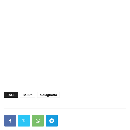
TAGS
Belluti
sidlaghatta