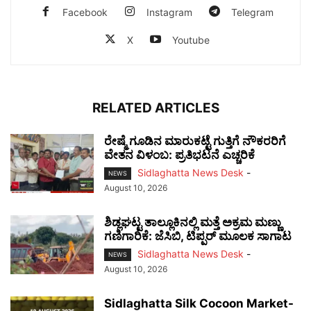
Facebook
Instagram
Telegram
X
Youtube
RELATED ARTICLES
ರೇಷ್ಮೆ ಗೂಡಿನ ಮಾರುಕಟ್ಟೆ ಗುತ್ತಿಗೆ ನೌಕರರಿಗೆ
ವೇತನ ವಿಳಂಬ: ಪ್ರತಿಭಟನೆ ಎಚ್ಚರಿಕೆ
Sidlaghatta News Desk
-
NEWS
August 10, 2026
ಶಿಡ್ಲಘಟ್ಟ ತಾಲ್ಲೂಕಿನಲ್ಲಿ ಮತ್ತೆ ಅಕ್ರಮ ಮಣ್ಣು
ಗಣಿಗಾರಿಕೆ: ಜೆಸಿಬಿ, ಟಿಪ್ಪರ್ ಮೂಲಕ ಸಾಗಾಟ
Sidlaghatta News Desk
-
NEWS
August 10, 2026
Sidlaghatta Silk Cocoon Market-