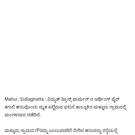
Mallur, Sidlaghatta : ವಿದ್ಯುತ್ ಟ್ರಾನ್ಸ್‌ ಫಾರ್ಮರ್‌ ನ ಅರ್ಥಿಂಗ್ ವೈರ್
ತಗುಲಿ ಹಸುವೊಂದು ಮೃತ ಪಟ್ಟಿರುವ ಘಟನೆ ತಾಲ್ಲೂಕಿನ ಮಳ್ಳೂರು ಗ್ರಾಮದಲ್ಲಿ
ಮಂಗಳವಾರ ನಡೆದಿದೆ.
ಮಳ್ಳೂರು ಗ್ರಾಮದ ಗೌರಮ್ಮ ಎಂಬುವವರಿಗೆ ಸೇರಿದ ಹಸುವನ್ನು ರಸ್ತೆಯಲ್ಲಿ