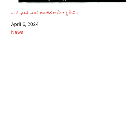
ಏ.7 ಭಾನುವಾರ: ಉಚಿತ ಆರೋಗ್ಯ ಶಿಬಿರ
Date
April 6, 2024
In relation to
News