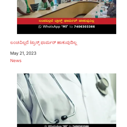
ಲಂಚವಿಲ್ಲದೆ ಟ್ರಾನ್ಸ್ ಫಾರ್ಮರ್ ಹಾಕುವುದಿಲ್ಲ
Date
May 21, 2023
In relation to
News