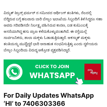
ವಿದ್ಯುತ್ ಟ್ರಾನ್ಸ್ ಫರ್ಮರ್ ನ ಸಮೀಪದ ಅರ್ಥಿಂಗ್ ತಂತಿಗಳು, ನೆಲದಲ್ಲಿ
ಬಿದ್ದಿರುವ ಬಗ್ಗೆ ಹಲವಾರು ಬಾರಿ ಬೆಸ್ಕಾಂ ಇಲಾಖೆಯ ಸಿಬ್ಬಂದಿಗೆ ತಿಳಿಸಿದ್ದರೂ ಸಹಾ
ಅವರು ಸರಿಪಡಿಸದೇ ನಿರ್ಲಕ್ಷ್ಯ ವಹಿಸಿರುವ ಕಾರಣ, ಬಡ ಕುಟುಂಬಕ್ಕೆ
ಆಸರೆಯಾಗಿದ್ದ ಹಸು ಪ್ರಾಣ ಕಳೆದುಕೊಳ್ಳುವಂತಾಗಿದೆ. ಈ ರಸ್ತೆಯಲ್ಲೆ
ಸಾರ್ವಜನಿಕರು, ಶಾಲಾ ಮಕ್ಕಳು ಓಡಾಡುತ್ತಿರುತ್ತಾರೆ. ಆಕಸ್ಮಾತ್ ಮಕ್ಕಳು
ತಂತಿಯನ್ನು ಮುಟ್ಟಿದ್ದರೆ ಭಾರಿ ಅನಾಹುತ ಸಂಭವಿಸುತ್ತಿತ್ತು ಎಂದು ಸ್ಥಳೀಯರು
ಬೆಸ್ಕಾಂ ಸಿಬ್ಬಂದಿಯ ವಿರುದ್ಧ ಆಕ್ರೋಶ ವ್ಯಕ್ತಪಡಿಸಿದ್ದಾರೆ.
For Daily Updates WhatsApp
‘HI’ to
7406303366