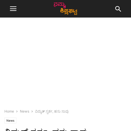
Home
News
ವಿದ್ಯುತ್ ಸ್ಪರ್ಶ, ಹಸು ಸಾವು
News