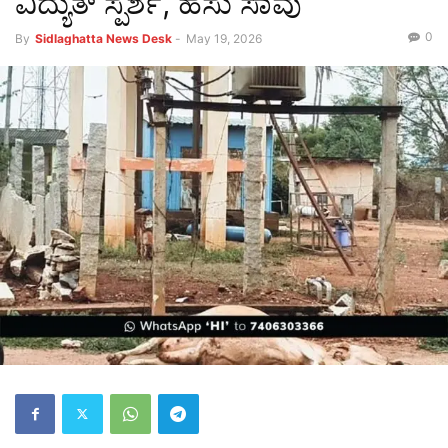
ವಿದ್ಯುತ್ ಸ್ಪರ್ಶ, ಹಸು ಸಾವು
0
By
Sidlaghatta News Desk
-
May 19, 2026