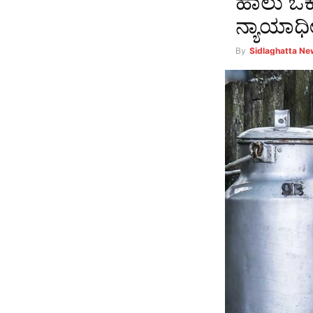
ಹಾಲು ಒಕ್
ನ್ಯಾಯಾಧ
By
Sidlaghatta N