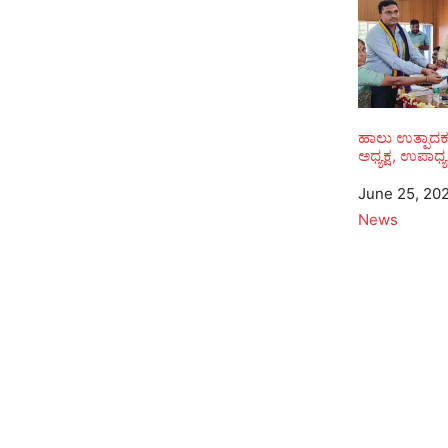
ಹಾಲು ಉತ್ಪಾ
ಅಧ್ಯಕ್ಷ, ಉಪಾಧ್ಯ
Date
June 25, 20
In relation to
News