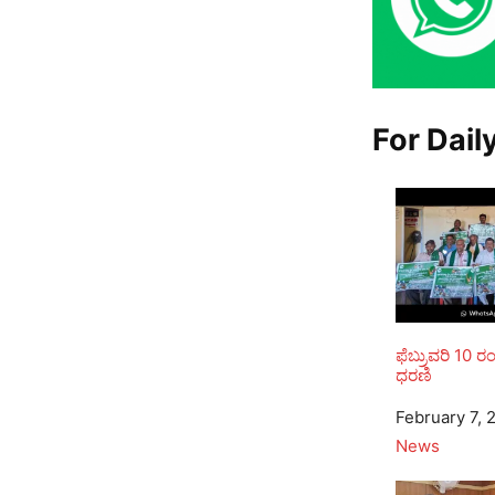
For Dail
ಫೆಬ್ರುವರಿ 10
ಧರಣಿ
Date
February 7, 
In relation to
News