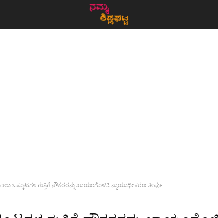
ಾಲು ಒಕ್ಕೂಟಗಳ ಗುತ್ತಿಗೆ ನೌಕರರನ್ನು ಖಾಯಂಗೊಳಿಸಿ ನ್ಯಾಯಾಧೀಕರಣ ತೀರ್ಪು