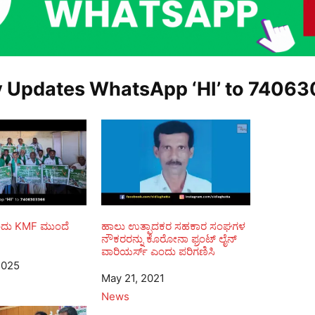
y Updates WhatsApp ‘HI’ to
74063
 ರಂದು KMF ಮುಂದೆ
ಹಾಲು ಉತ್ಪಾದಕರ ಸಹಕಾರ ಸಂಘಗಳ
ನೌಕರರನ್ನು ಕೊರೋನಾ ಫ್ರಂಟ್ ಲೈನ್
ವಾರಿಯರ್ಸ್ ಎಂದು ಪರಿಗಣಿಸಿ
2025
Date
May 21, 2021
In relation to
News