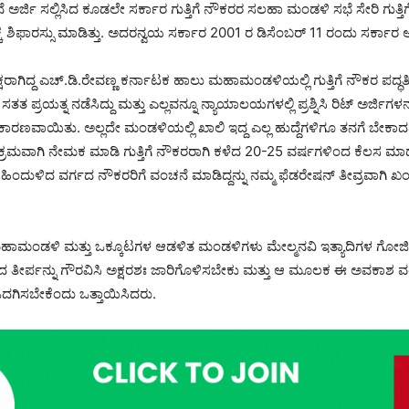
ರ್ಜಿ ಸಲ್ಲಿಸಿದ ಕೂಡಲೇ ಸರ್ಕಾರ ಗುತ್ತಿಗೆ ನೌಕರರ ಸಲಹಾ ಮಂಡಳಿ ಸಭೆ ಸೇರಿ ಗುತ್ತಿಗೆ ಪ
ಕ್ಕೆ ಶಿಫಾರಸ್ಸು ಮಾಡಿತ್ತು. ಅದರನ್ವಯ ಸರ್ಕಾರ 2001 ರ ಡಿಸೆಂಬರ್ 11 ರಂದು ಸರ್ಕಾರ 
್ಷರಾಗಿದ್ದ ಎಚ್.ಡಿ.ರೇವಣ್ಣ ಕರ್ನಾಟಕ ಹಾಲು ಮಹಾಮಂಡಳಿಯಲ್ಲಿ ಗುತ್ತಿಗೆ ನೌಕರ ಪದ್ಧ
ತತ ಪ್ರಯತ್ನ ನಡೆಸಿದ್ದು ಮತ್ತು ಎಲ್ಲವನ್ನೂ ನ್ಯಾಯಾಲಯಗಳಲ್ಲಿ ಪ್ರಶ್ನಿಸಿ ರಿಟ್ ಅರ್ಜಿಗಳನ್ನ
ಾರಣವಾಯಿತು. ಅಲ್ಲದೇ ಮಂಡಳಿಯಲ್ಲಿ ಖಾಲಿ ಇದ್ದ ಎಲ್ಲ ಹುದ್ದೆಗಳಿಗೂ ತನಗೆ ಬೇಕಾದವ
್ರಮವಾಗಿ ನೇಮಕ ಮಾಡಿ ಗುತ್ತಿಗೆ ನೌಕರರಾಗಿ ಕಳೆದ 20-25 ವರ್ಷಗಳಿಂದ ಕೆಲಸ ಮಾಡುತ್ತಿ
ತು ಹಿಂದುಳಿದ ವರ್ಗದ ನೌಕರರಿಗೆ ವಂಚನೆ ಮಾಡಿದ್ದನ್ನು ನಮ್ಮ ಫೆಡರೇಷನ್ ತೀವ್ರವಾಗಿ ಖಂ
ಾಮಂಡಳಿ ಮತ್ತು ಒಕ್ಕೂಟಗಳ ಆಡಳಿತ ಮಂಡಳಿಗಳು ಮೇಲ್ಮನವಿ ಇತ್ಯಾದಿಗಳ ಗೋಜಿ
ತೀರ್ಪನ್ನು ಗೌರವಿಸಿ ಅಕ್ಷರಶಃ ಜಾರಿಗೊಳಿಸಬೇಕು ಮತ್ತು ಆ ಮೂಲಕ ಈ ಅವಕಾಶ ವಂ
ದಗಿಸಬೇಕೆಂದು ಒತ್ತಾಯಿಸಿದರು.