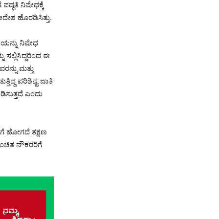
ದ್ಧತಿ ನಿಷೇಧಕ್ಕೆ
ಆದೇಶ ಹೊರಡಿಸಿತ್ತು.
ತಿಯನ್ನು ನಿಷೇಧ
ು ಸಲ್ಲಿಸಿದ್ದರಿಂದ ಈ
ರನ್ನು ಮತ್ತು
ದ್ದ ಪರಿಶಿಷ್ಟ ಜಾತಿ
ಡಿಸುತ್ತದೆ ಎಂದು
ಗೆ ಹೋಗದೆ ತಕ್ಷಣ
ಚಿತ ನೌಕರರಿಗೆ