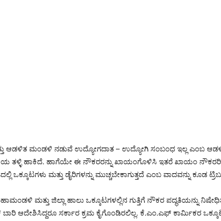
 ಮತ್ತು ಆಡಳಿತ ಮಂಡಳಿ ನಡುವೆ ಉದ್ಯೋಗದಾತ – ಉದ್ಯೋಗಿ ಸಂಬಂಧ ಇಲ್ಲ ಎಂಬ ಆ
ಯ ತಳ್ಳಿ ಹಾಕಿದೆ. ಹಾಗೆಯೇ ಈ ನೌಕರರನ್ನು ಖಾಯಂಗೊಳಿಸಿ ಇತರೆ ಖಾಯಂ ನೌಕರರಿಗೆ
ದಲ್ಲಿ ಒಕ್ಕೂಟಗಳು ಮತ್ತು ಡೈರಿಗಳನ್ನು ಮುಚ್ಚಬೇಕಾಗುತ್ತದೆ ಎಂಬ ವಾದವನ್ನು ಕೂಡ ಟ್ರಿಬುನ
ಂಡಳಿ ಮತ್ತು ಜಿಲ್ಲಾ ಹಾಲು ಒಕ್ಕೂಟಗಳಲ್ಲಿನ ಗುತ್ತಿಗೆ ನೌಕರ ಪದ್ಧತಿಯನ್ನು ನಿಷೇಧ
ರಿ ಆದೇಶಿಸಿದ್ದರೂ ಸರ್ಕಾರ ಕ್ರಮ ಕೈಗೊಂಡಿರಲಿಲ್ಲ. ಕೆ.ಎಂ.ಎಫ್ ಕಾರ್ಮಿಕರ ಒಕ್ಕೂ