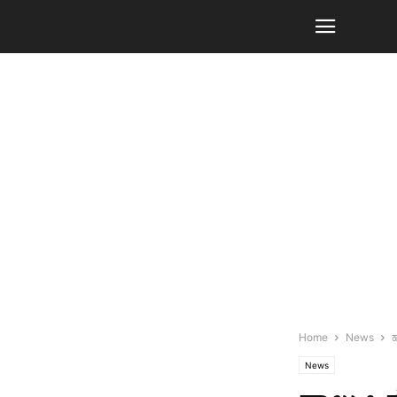
Home
News
ಹ
News