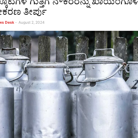
ಕೂಟಗಳ ಗುತ್ತಿಗೆ ನೌಕರರನ್ನು ಖಾಯಂಗೊಳಿ
ೀಕರಣ ತೀರ್ಪು
ews Desk
-
August 2, 2024