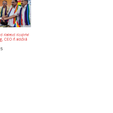
ದಕರ ಸಹಕಾರ ಸಂಘಗಳ
ಕ್ಷ, CEO ಗೆ ತರಬೇತಿ
25