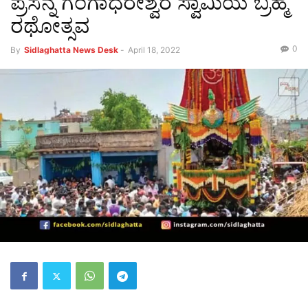
ಪ್ರಸನ್ನ ಗಂಗಾಧರೇಶ್ವರ ಸ್ವಾಮಿಯ ಬ್ರಹ್ಮ
ರಥೋತ್ಸವ
0
By
Sidlaghatta News Desk
-
April 18, 2022