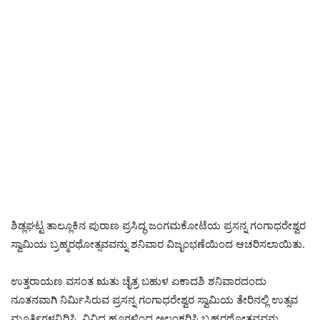
ಶಿಡ್ಲಘಟ್ಟ ತಾಲ್ಲೂಕಿನ ಪುರಾಣ ಪ್ರಸಿದ್ಧ ಜಂಗಮಕೋಟೆಯ ಪ್ರಸನ್ನ ಗಂಗಾಧರೇಶ್ವರ
ಸ್ವಾಮಿಯ ಬ್ರಹ್ಮರಥೋತ್ಸವವನ್ನು ಶನಿವಾರ ವಿಜೃಂಭಣೆಯಿಂದ ಆಚರಿಸಲಾಯಿತು.
ಉತ್ತರಾಯಣ ವಸಂತ ಋತು ಚೈತ್ರ ಬಹುಳ ಏಕಾದಶಿ ಶನಿವಾರದಂದು
ನೂತನವಾಗಿ ನಿರ್ಮಿಸಿರುವ ಪ್ರಸನ್ನ ಗಂಗಾಧರೇಶ್ವರ ಸ್ವಾಮಿಯ ತೇರಿನಲ್ಲಿ ಉತ್ಸವ
ಮೂರ್ತಿಗಳನ್ನಿರಿಸಿ, ವಿವಿಧ ಹೂಗಳಿಂದ ಅಲಂಕರಿಸಿ ಬ್ರಹ್ಮರಥೋತ್ಸವವನ್ನು