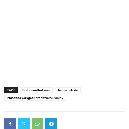
TAGS
Brahmarathotsava
Jangamakote
Prasanna Gangadhareshwara Swamy