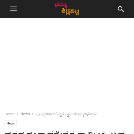
Home
News
ಪ್ರಸನ್ನ ಗಂಗಾಧರೇಶ್ವರ ಸ್ವಾಮಿಯ ಬ್ರಹ್ಮರಥೋತ್ಸವ
News