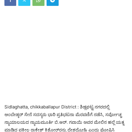
Sidlaghatta, chikkaballapur District : ಶಿಡ್ಲಘಟ್ಟ ನಗರದಲ್ಲಿ
ಅಂಬೇಡ್ಕರ್ ಸೇನೆ ಸದಸ್ಯರು ಭಾರಿ ಪ್ರತಿಭಟನಾ ಮೆರವಣಿಗೆ ನಡೆಸಿ, ಸರ್ವೋಚ್ಚ
ನ್ಯಾಯಾಲಯದ ನ್ಯಾಯಮೂರ್ತಿ ಬಿ.ಆರ್. ಗವಾಯಿ ಅವರ ಮೇಲಿನ ಹಲ್ಲೆ ಯತ್ನ
ಮಾಡಿದ ವಕೀಲ ರಾಕೇಶ್ ಕಿಶೋರ್‌ರನ್ನು ದೇಶದ್ರೋಹಿ ಎಂದು ಘೋಷಿಸಿ