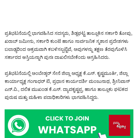
ಪ್ರತಿಭಟನೆಯಲ್ಲಿ ಭಾಗವಹಿಸಿದ ಸದಸ್ಯರು, ಶಿಡ್ಲಘಟ್ಟ ತಾಲ್ಲೂಕಿನ ಸರ್ಕಾರಿ ತೋಪು,
ಖರಾಬ್ ಜಮೀನು, ಸರ್ಕಾರಿ ಕುಂಟೆ ಹಾಗೂ ಸಾರ್ವಜನಿಕ ಸ್ಮಶಾನ ಪ್ರದೇಶಗಳು
ಬಲಾಢ್ಯರಿಂದ ಅಕ್ರಮವಾಗಿ ಕಬಳಿಸಲ್ಪಟ್ಟಿವೆ, ಅವುಗಳನ್ನು ತಕ್ಷಣ ತೆರವುಗೊಳಿಸಿ
ಸರ್ಕಾರದ ಆಸ್ತಿಯನ್ನಾಗಿ ಪುನಃ ದಾಖಲಿಸಬೇಕೆಂದು ಆಗ್ರಹಿಸಿದರು.
ಪ್ರತಿಭಟನೆಯಲ್ಲಿ ಅಂಬೇಡ್ಕರ್ ಸೇನೆ ಜಿಲ್ಲಾ ಅಧ್ಯಕ್ಷ ಕೆ.ಎಸ್. ಕೃಷ್ಣಮೂರ್ತಿ, ಜಿಲ್ಲಾ
ಕಾರ್ಯಾಧ್ಯಕ್ಷ ಗಂಗಾಧರ್ ಟಿ, ಪ್ರಧಾನ ಕಾರ್ಯದರ್ಶಿ ಮಂಜುನಾಥ, ಶ್ರೀನಿವಾಸ್
ಎನ್.ವಿ., ದಲಿತ ಮುಖಂಡ ಕೆ.ಎಸ್. ದ್ಯಾವಕೃಷ್ಣಪ್ಪ, ಹಾಗೂ ತಾಲ್ಲೂಕು ಘಟಕದ
ಪುರುಷ ಮತ್ತು ಮಹಿಳಾ ಪದಾಧಿಕಾರಿಗಳು ಭಾಗವಹಿಸಿದ್ದರು.