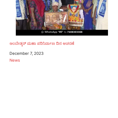
ಅಂಬೇಡ್ಕರ್ ಮಹಾ ಪರಿನಿರ್ವಾಣ ದಿನ ಆಚರಣೆ
Date
December 7, 2023
In relation to
News