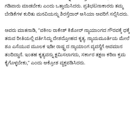
ಗಡಿಪಾರು ಮಾಡಬೇಕು ಎಂದು ಒತ್ತಾಯಿಸಿದರು. ಪ್ರತಿಭಟನಾಕಾರರು ತಮ್ಮ
ಬೇಡಿಕೆಗಳ ಕುರಿತು ಮನವಿಯನ್ನು ಶಿರಸ್ತೆದಾರ್ ಆಸಿಯಾ ಅವರಿಗೆ ಸಲ್ಲಿಸಿದರು.
ಅವರು ಮಾತನಾಡಿ, “ವಕೀಲ ರಾಕೇಶ್ ಕಿಶೋರ್ ನ್ಯಾಯಾಂಗದ ಗೌರವಕ್ಕೆ ಧಕ್ಕೆ
ತರುವ ರೀತಿಯಲ್ಲಿ ವರ್ತಿಸಿದ್ದು ದೇಶದ್ರೋಹದ ಕೃತ್ಯ. ನ್ಯಾಯಮೂರ್ತಿಯ ಮೇಲೆ
ಶೂ ಎಸೆಯುವ ಮೂಲಕ ಇಡೀ ರಾಷ್ಟ್ರದ ನ್ಯಾಯಾಂಗ ವ್ಯವಸ್ಥೆಗೆ ಅವಮಾನ
ತಂದಿದ್ದಾನೆ. ಇಂತಹ ಕೃತ್ಯವನ್ನು ಕ್ಷಮಿಸಲಾಗದು, ಸರ್ಕಾರ ತಕ್ಷಣ ಕಠಿಣ ಕ್ರಮ
ಕೈಗೊಳ್ಳಬೇಕು,” ಎಂದು ಆಕ್ರೋಶ ವ್ಯಕ್ತಪಡಿಸಿದರು.