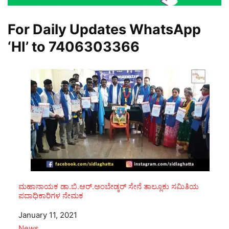
For Daily Updates WhatsApp
‘HI’ to
7406303366
ಮಹಾನಾಯಕ ಡಾ.ಬಿ.ಆರ್.ಅಂಬೇಡ್ಕರ್ ಸೇನೆ ತಾಲ್ಲೂಕು ಸಮಿತಿಯ
ಪದಾಧಿಕಾರಿಗಳ ನೇಮಕ
Date
January 11, 2021
In relation to
News