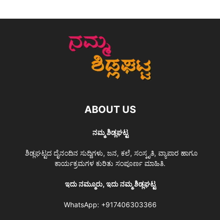
ABOUT US
ನಮ್ಮ ಶಿಡ್ಲಘಟ್ಟ
ಶಿಡ್ಲಘಟ್ಟದ ದೈನಂದಿನ ಸುದ್ದಿಗಳು, ಜನ, ಕಲೆ, ಸಂಸ್ಕೃತಿ, ವ್ಯಾಪಾರ ಹಾಗೂ
ಕಾರ್ಯಕ್ರಮಗಳ ಕುರಿತು ಸಂಪೂರ್ಣ ಮಾಹಿತಿ.
ಇದು ನಮ್ಮೂರು, ಇದು ನಮ್ಮ ಶಿಡ್ಲಘಟ್ಟ
WhatsApp:
+917406303366