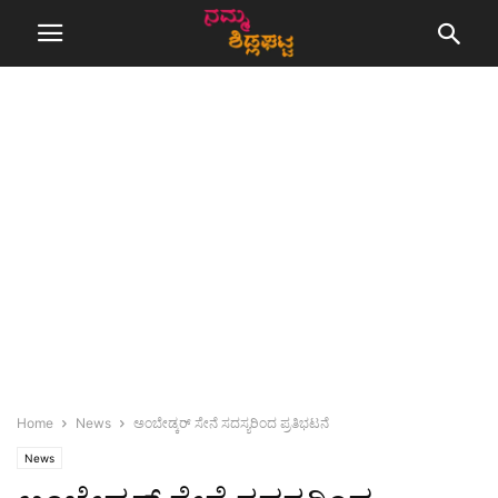
Home
News
ಅಂಬೇಡ್ಕರ್ ಸೇನೆ ಸದಸ್ಯರಿಂದ ಪ್ರತಿಭಟನೆ
News