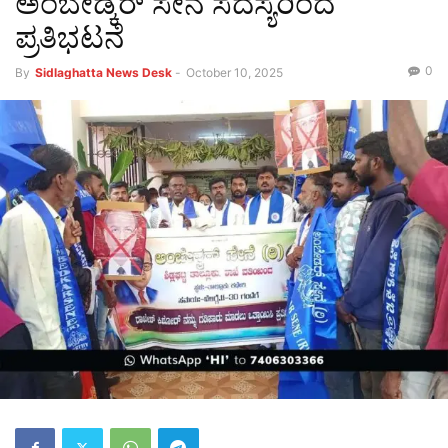
ಅಂಬೇಡ್ಕರ್ ಸೇನೆ ಸದಸ್ಯರಿಂದ
ಪ್ರತಿಭಟನೆ
0
By
Sidlaghatta News Desk
-
October 10, 2025