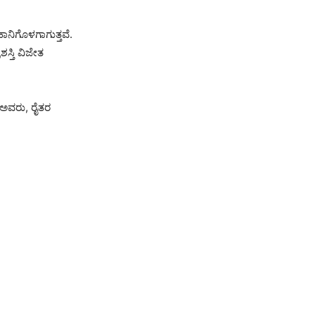
ಾನಿಗೊಳಗಾಗುತ್ತವೆ.
ಸ್ತಿ ವಿಜೇತ
ದ ಅವರು, ರೈತರ