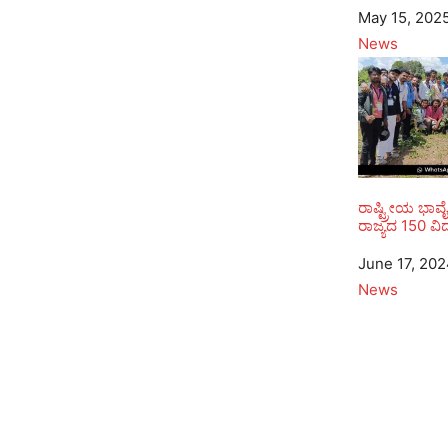
Date
May 15, 202
In relation to
News
ರಾಷ್ಟ್ರೀಯ ಭಾವೈಕ
ರಾಜ್ಯದ 150 ವಿದ
Date
June 17, 20
In relation to
News