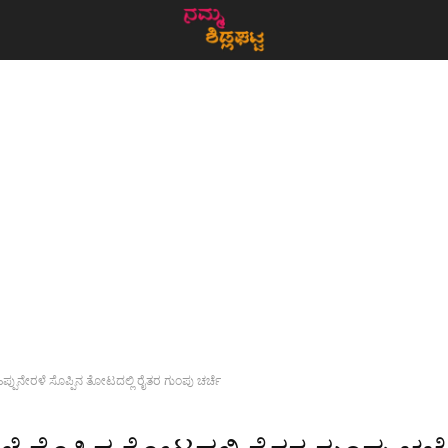
ಿಪ್ಪುನೇರಳೆ ಸೊಪ್ಪಿನ ತೋಟದಲ್ಲಿ ರೈತರ ಗುಂಪು ಚರ್ಚೆ