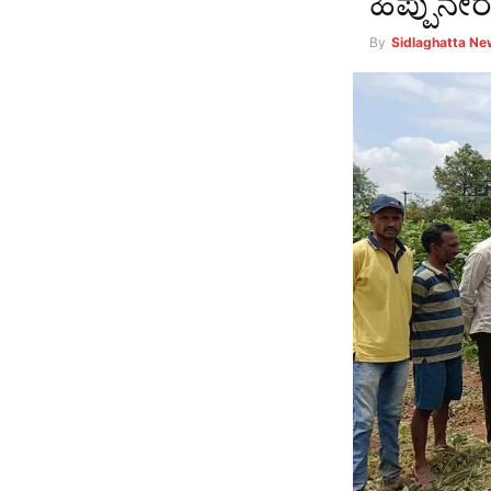
ಹಿಪ್ಪುನೇ
By
Sidlaghatta N