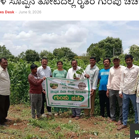
ರಳೆ ಸೊಪ್ಪಿನ ತೋಟದಲ್ಲಿ ರೈತರ ಗುಂಪು ಚರ್
ews Desk
-
June 9, 2026