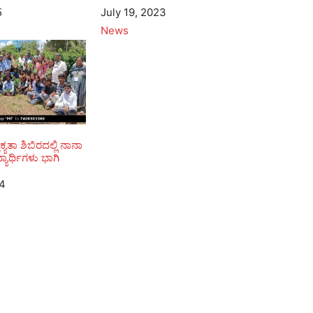
5
Date
July 19, 2023
In relation to
News
್ಯತಾ ಶಿಬಿರದಲ್ಲಿ ನಾನಾ
್ಯಾರ್ಥಿಗಳು ಭಾಗಿ
24