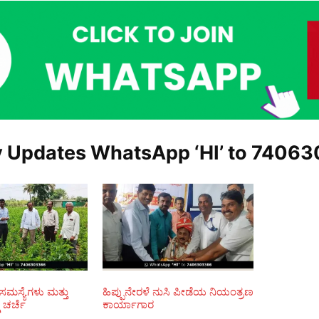
y Updates WhatsApp ‘HI’ to
74063
 ಸಮಸ್ಯೆಗಳು ಮತ್ತು
ಹಿಪ್ಪುನೇರಳೆ ನುಸಿ ಪೀಡೆಯ ನಿಯಂತ್ರಣ
 ಚರ್ಚೆ
ಕಾರ್ಯಾಗಾರ