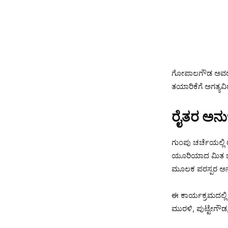
ಗೋಪಾಲಗೌಡ ಅವರು 
ತಯಾರಿಕೆಗೆ ಅಗತ್ಯವ
ರೈತರ ಅನ
ಗುಂಪು ಚರ್ಚೆಯಲ್ಲಿ
ಯೂರಿಯಾದ ಮಿತ ಬಳಕೆ
ಮೂಲಕ ಪರಸ್ಪರ ಅನ
ಈ ಕಾರ್ಯಕ್ರಮದಲ್ಲಿ 
ಮುರಳಿ, ಪುಟ್ಟೇಗೌಡ