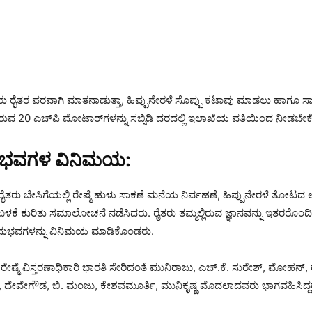
ರೈತರ ಪರವಾಗಿ ಮಾತನಾಡುತ್ತಾ, ಹಿಪ್ಪುನೇರಳೆ ಸೊಪ್ಪು ಕಟಾವು ಮಾಡಲು ಹಾಗೂ 
ಿರುವ 20 ಎಚ್‌ಪಿ ಮೋಟಾರ್‌ಗಳನ್ನು ಸಬ್ಸಿಡಿ ದರದಲ್ಲಿ ಇಲಾಖೆಯ ವತಿಯಿಂದ ನೀಡಬೇಕ
ುಭವಗಳ ವಿನಿಮಯ:
 ರೈತರು ಬೇಸಿಗೆಯಲ್ಲಿ ರೇಷ್ಮೆ ಹುಳು ಸಾಕಣೆ ಮನೆಯ ನಿರ್ವಹಣೆ, ಹಿಪ್ಪುನೇರಳೆ ತೋಟದ
 ಕುರಿತು ಸಮಾಲೋಚನೆ ನಡೆಸಿದರು. ರೈತರು ತಮ್ಮಲ್ಲಿರುವ ಜ್ಞಾನವನ್ನು ಇತರರೊಂದಿ
ುಭವಗಳನ್ನು ವಿನಿಮಯ ಮಾಡಿಕೊಂಡರು.
ರೇಷ್ಮೆ ವಿಸ್ತರಣಾಧಿಕಾರಿ ಭಾರತಿ ಸೇರಿದಂತೆ ಮುನಿರಾಜು, ಎಚ್.ಕೆ. ಸುರೇಶ್, ಮೋಹನ್, ರ
, ದೇವೇಗೌಡ, ಬಿ. ಮಂಜು, ಕೇಶವಮೂರ್ತಿ, ಮುನಿಕೃಷ್ಣ ಮೊದಲಾದವರು ಭಾಗವಹಿಸಿದ್ದ