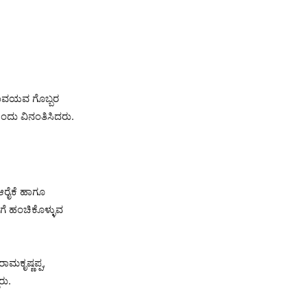
ಸಾವಯವ ಗೊಬ್ಬರ
ೆಂದು ವಿನಂತಿಸಿದರು.
 ಆರೈಕೆ ಹಾಗೂ
ಗೆ ಹಂಚಿಕೊಳ್ಳುವ
ಾಮಕೃಷ್ಣಪ್ಪ,
ರು.