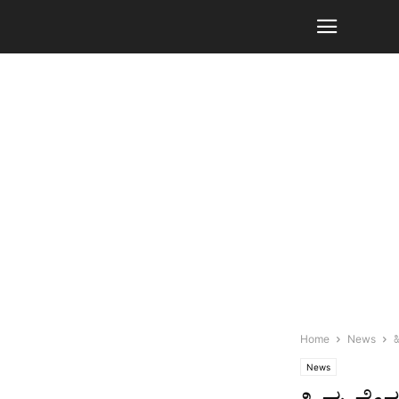
Home
News
ಹ
News