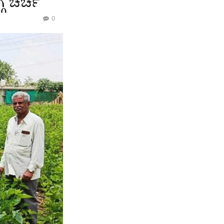
ೆ ಚರ್ಚೆ
0