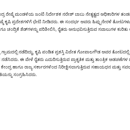
ಂದ್ರ ರೇಷ್ಮೆ ಮಂಡಳಿಯ ಜಂಟಿ ನಿರ್ದೇಶಕ ನರೇಶ್ ಬಾಬು ನೇತೃತ್ವದ ಅಧಿಕಾರಿಗಳ ತಂಡವು
್ಮೆ ಕೃಷಿ ಪ್ರದೇಶಗಳಿಗೆ ಭೇಟಿ ನೀಡಿದರು. ಈ ಸಂದರ್ಭ ಅವರು ಹಿಪ್ಪುನೇರಳೆ ತೋಟಗಳು,
 ಚಂದ್ರಿಕೆ ಶೆಡ್‌ಗಳನ್ನು ಪರಿಶೀಲಿಸಿ, ರೈತರು ಅನುಭವಿಸುತ್ತಿರುವ ಸವಾಲುಗಳ ಕುರಿತು
ಿ ಗ್ರಾಮದಲ್ಲಿ ನಡೆದಿದ್ದು, ಕೃಷಿ ಪಂಡಿತ ಪ್ರಶಸ್ತಿ ವಿಜೇತ ಗೋಪಾಲಗೌಡ ಅವರ ತೋಟದಲ್ಲ
ನಡೆಸಿದರು. ಈ ವೇಳೆ ರೈತರು ಎದುರಿಸುತ್ತಿರುವ ಪ್ರಾಕೃತಿಕ ಮತ್ತು ತಾಂತ್ರಿಕ ಅಡಚಣೆಗ
 ಕೇಂದ್ರ ಹಾಗೂ ರಾಜ್ಯ ಸರ್ಕಾರಗಳಿಂದ ನಿರೀಕ್ಷಿಸಲಾಗುತ್ತಿರುವ ಸಹಾಯಧನ ಮತ್ತು ಸವಲತ
ಿಯನ್ನು ಸಂಗ್ರಹಿಸಿದರು.