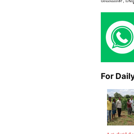
ರಾಮಮೂರ್ತಿ, ಬೆಳ್ಳೂಟ
For Dail