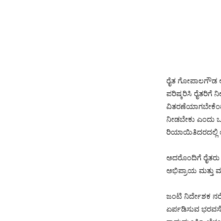
ರೈತ ಗೋಪಾಲಗೌಡ ಅವರ
ಪರಿಷ್ಕರಿಸಿ ರೈತರಿ
ವಿತರಣೆಯಾಗಬೇಕೆಂದು
ನೀಡಬೇಕು ಎಂದು ಒತ್ತ
ರಿಯಾಯಿತಿದರದಲ್ಲಿ
ಅದರೊಂದಿಗೆ ರೈತರು ಇ
ಅಭಿಪ್ರಾಯ ಮತ್ತು ಮಾ
ಜಂಟಿ ನಿರ್ದೇಶಕ ನರ
ಏರ್ಪಡಿಸುವ ಭರವಸ