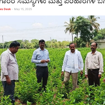
ಳೆಗಾರರ ಸಮಸ್ಯೆಗಳು ಮತ್ತು ಪರಿಹಾರಗಳ ಬಗ್ಗ
ews Desk
-
May 15, 2025