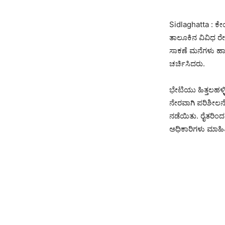
Sidlaghatta : ಕೇ
ತಾಲೂಕಿನ ವಿವಿಧ ರೇಷ
ಸಾಕಣೆ ಮನೆಗಳು ಹಾಗೂ
ಚರ್ಚಿಸಿದರು.
ಭೇಟಿಯು ಹಿತ್ತಲಹಳ್ಳ
ನೇರವಾಗಿ ಪರಿಶೀಲನೆ 
ನಡೆಯಿತು. ರೈತರಿಂದ
ಅಧಿಕಾರಿಗಳು ಮಾಹಿತ