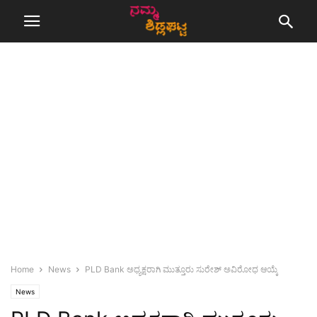
Home
News
PLD Bank ಅಧ್ಯಕ್ಷರಾಗಿ ಮುತ್ತೂರು ಸುರೇಶ್ ಅವಿರೋಧ ಆಯ್ಕೆ
News