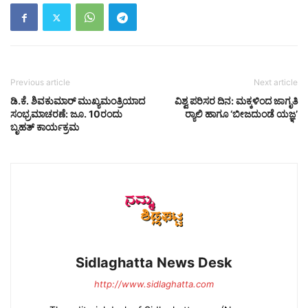
Previous article
Next article
ಡಿ.ಕೆ. ಶಿವಕುಮಾರ್ ಮುಖ್ಯಮಂತ್ರಿಯಾದ
ವಿಶ್ವ ಪರಿಸರ ದಿನ: ಮಕ್ಕಳಿಂದ ಜಾಗೃತಿ
ಸಂಭ್ರಮಾಚರಣೆ: ಜೂ. 10ರಂದು
ರ‍್ಯಾಲಿ ಹಾಗೂ ‘ಬೀಜದುಂಡೆ ಯಜ್ಞ’
ಬೃಹತ್ ಕಾರ್ಯಕ್ರಮ
Sidlaghatta News Desk
http://www.sidlaghatta.com