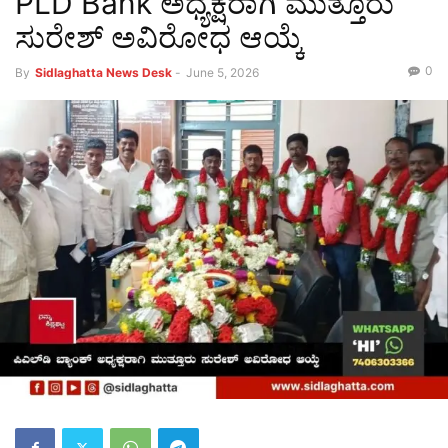
PLD Bank ಅಧ್ಯಕ್ಷರಾಗಿ ಮುತ್ತೂರು
ಸುರೇಶ್ ಅವಿರೋಧ ಆಯ್ಕೆ
0
By
Sidlaghatta News Desk
-
June 5, 2026