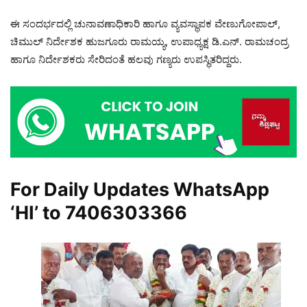
ಈ ಸಂದರ್ಭದಲ್ಲಿ ಚುನಾವಣಾಧಿಕಾರಿ ಹಾಗೂ ವ್ಯವಸ್ಥಾಪಕ ವೇಣುಗೋಪಾಲ್,
ಚಿಮುಲ್ ನಿರ್ದೇಶಕ ಹುಜಗೂರು ರಾಮಯ್ಯ, ಉಪಾಧ್ಯಕ್ಷ ಡಿ.ಎನ್. ರಾಮಚಂದ್ರ
ಹಾಗೂ ನಿರ್ದೇಶಕರು ಸೇರಿದಂತೆ ಹಲವು ಗಣ್ಯರು ಉಪಸ್ಥಿತರಿದ್ದರು.
For Daily Updates WhatsApp
‘HI’ to
7406303366