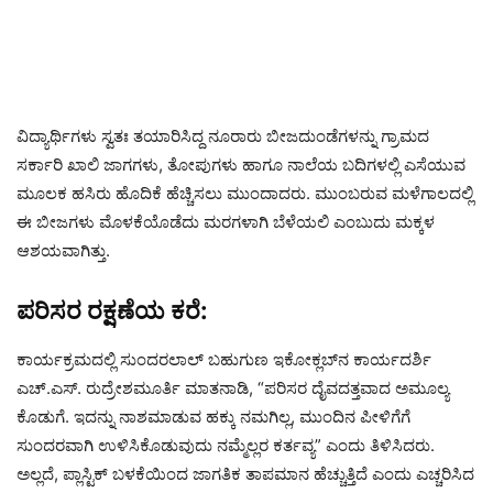
ವಿದ್ಯಾರ್ಥಿಗಳು ಸ್ವತಃ ತಯಾರಿಸಿದ್ದ ನೂರಾರು ಬೀಜದುಂಡೆಗಳನ್ನು ಗ್ರಾಮದ
ಸರ್ಕಾರಿ ಖಾಲಿ ಜಾಗಗಳು, ತೋಪುಗಳು ಹಾಗೂ ನಾಲೆಯ ಬದಿಗಳಲ್ಲಿ ಎಸೆಯುವ
ಮೂಲಕ ಹಸಿರು ಹೊದಿಕೆ ಹೆಚ್ಚಿಸಲು ಮುಂದಾದರು. ಮುಂಬರುವ ಮಳೆಗಾಲದಲ್ಲಿ
ಈ ಬೀಜಗಳು ಮೊಳಕೆಯೊಡೆದು ಮರಗಳಾಗಿ ಬೆಳೆಯಲಿ ಎಂಬುದು ಮಕ್ಕಳ
ಆಶಯವಾಗಿತ್ತು.
ಪರಿಸರ ರಕ್ಷಣೆಯ ಕರೆ:
ಕಾರ್ಯಕ್ರಮದಲ್ಲಿ ಸುಂದರಲಾಲ್ ಬಹುಗುಣ ಇಕೋಕ್ಲಬ್‌ನ ಕಾರ್ಯದರ್ಶಿ
ಎಚ್.ಎಸ್. ರುದ್ರೇಶಮೂರ್ತಿ ಮಾತನಾಡಿ, “ಪರಿಸರ ದೈವದತ್ತವಾದ ಅಮೂಲ್ಯ
ಕೊಡುಗೆ. ಇದನ್ನು ನಾಶಮಾಡುವ ಹಕ್ಕು ನಮಗಿಲ್ಲ, ಮುಂದಿನ ಪೀಳಿಗೆಗೆ
ಸುಂದರವಾಗಿ ಉಳಿಸಿಕೊಡುವುದು ನಮ್ಮೆಲ್ಲರ ಕರ್ತವ್ಯ” ಎಂದು ತಿಳಿಸಿದರು.
ಅಲ್ಲದೆ, ಪ್ಲಾಸ್ಟಿಕ್ ಬಳಕೆಯಿಂದ ಜಾಗತಿಕ ತಾಪಮಾನ ಹೆಚ್ಚುತ್ತಿದೆ ಎಂದು ಎಚ್ಚರಿಸಿದ