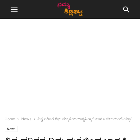
Home
News
ವಿಶ್ವ ಪರಿಸರ ದಿನ: ಮಕ್ಕಳಿಂದ ಜಾಗೃತಿ ರ‍್ಯಾಲಿ ಹಾಗೂ ‘ಬೀಜದುಂಡೆ ಯಜ್ಞ’
News