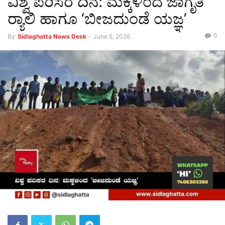
ವಿಶ್ವ ಪರಿಸರ ದಿನ: ಮಕ್ಕಳಿಂದ ಜಾಗೃತಿ
ರ‍್ಯಾಲಿ ಹಾಗೂ ‘ಬೀಜದುಂಡೆ ಯಜ್ಞ’
0
By
Sidlaghatta News Desk
-
June 5, 2026