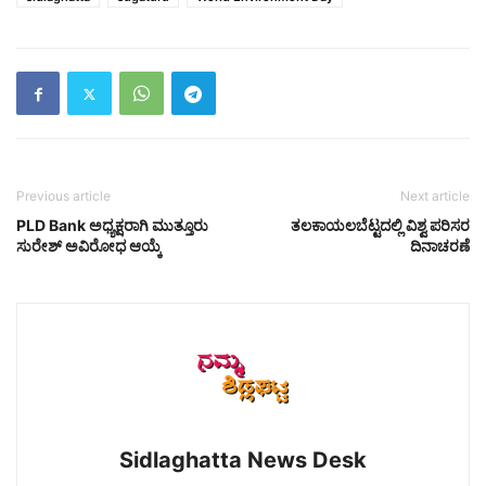
Previous article
Next article
PLD Bank ಅಧ್ಯಕ್ಷರಾಗಿ ಮುತ್ತೂರು
ತಲಕಾಯಲಬೆಟ್ಟದಲ್ಲಿ ವಿಶ್ವ ಪರಿಸರ
ಸುರೇಶ್ ಅವಿರೋಧ ಆಯ್ಕೆ
ದಿನಾಚರಣೆ
Sidlaghatta News Desk