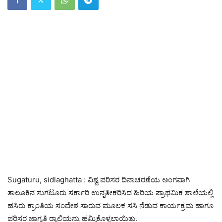
Sugaturu, sidlaghatta : ವಿಶ್ವ ಪರಿಸರ ದಿನಾಚರಣೆಯ ಅಂಗವಾಗಿ
ತಾಲೂಕಿನ ಸುಗಟೂರು ಸರ್ಕಾರಿ ಉನ್ನತೀಕರಿಸಿದ ಹಿರಿಯ ಪ್ರಾಥಮಿಕ ಶಾಲೆಯಲ್ಲಿ
ಹಸಿರು ಕ್ರಾಂತಿಯ ಸಂದೇಶ ಸಾರುವ ಮೂಲಕ ಸಸಿ ನೆಡುವ ಕಾರ್ಯಕ್ರಮ ಹಾಗೂ
ಪರಿಸರ ಜಾಗೃತಿ ರ‍್ಯಾಲಿಯನ್ನು ಹಮ್ಮಿಕೊಳ್ಳಲಾಯಿತು.