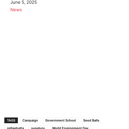
Date
June 5, 2025
In relation to
News
TAGS
Campaign
Government School
Seed Balls
sidlaghatta
sugaturu
World Environment Day