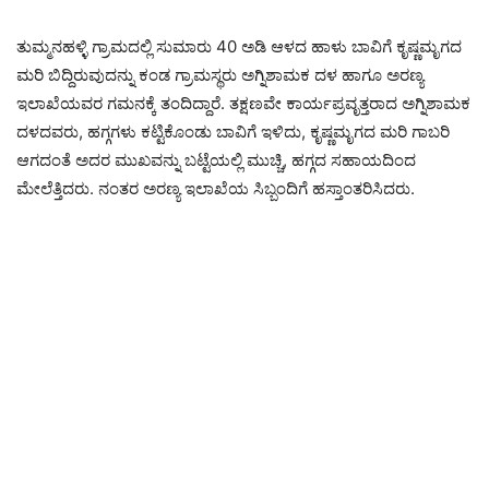
ತುಮ್ಮನಹಳ್ಳಿ ಗ್ರಾಮದಲ್ಲಿ ಸುಮಾರು 40 ಅಡಿ ಆಳದ ಹಾಳು ಬಾವಿಗೆ ಕೃಷ್ಣಮೃಗದ
ಮರಿ ಬಿದ್ದಿರುವುದನ್ನು ಕಂಡ ಗ್ರಾಮಸ್ಥರು ಅಗ್ನಿಶಾಮಕ ದಳ ಹಾಗೂ ಅರಣ್ಯ
ಇಲಾಖೆಯವರ ಗಮನಕ್ಕೆ ತಂದಿದ್ದಾರೆ. ತಕ್ಷಣವೇ ಕಾರ್ಯಪ್ರವೃತ್ತರಾದ ಅಗ್ನಿಶಾಮಕ
ದಳದವರು, ಹಗ್ಗಗಳು ಕಟ್ಟಿಕೊಂಡು ಬಾವಿಗೆ ಇಳಿದು, ಕೃಷ್ಣಮೃಗದ ಮರಿ ಗಾಬರಿ
ಆಗದಂತೆ ಅದರ ಮುಖವನ್ನು ಬಟ್ಟೆಯಲ್ಲಿ ಮುಚ್ಚಿ, ಹಗ್ಗದ ಸಹಾಯದಿಂದ
ಮೇಲೆತ್ತಿದರು. ನಂತರ ಅರಣ್ಯ ಇಲಾಖೆಯ ಸಿಬ್ಬಂದಿಗೆ ಹಸ್ತಾಂತರಿಸಿದರು.