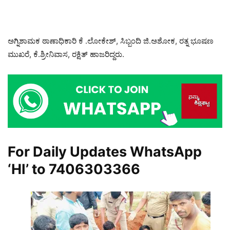
ಅಗ್ನಿಶಾಮಕ ಠಾಣಾಧಿಕಾರಿ ಕೆ .ಲೋಕೇಶ್, ಸಿಬ್ಬಂದಿ ಜಿ.ಅಶೋಕ, ರತ್ನ ಭೂಷಣ
ಮುಖರೆ, ಕೆ.ಶ್ರೀನಿವಾಸ, ರಕ್ಷಿತ್ ಹಾಜರಿದ್ದರು.
For Daily Updates WhatsApp
‘HI’ to
7406303366