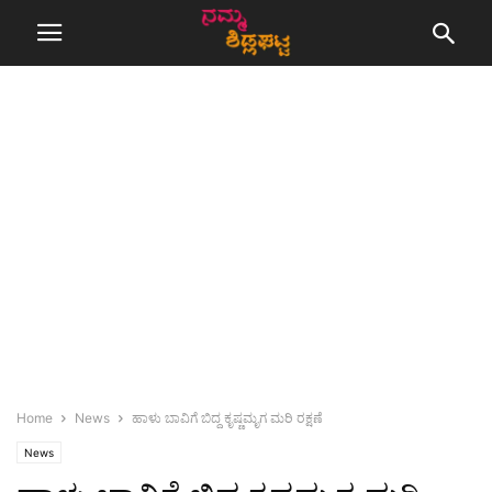
Home
News
ಹಾಳು ಬಾವಿಗೆ ಬಿದ್ದ ಕೃಷ್ಣಮೃಗ ಮರಿ ರಕ್ಷಣೆ
News