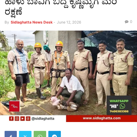
ಹಾಳು ಬಾವಿಗೆ ಬಿದ್ದ ಕೃಷ್ಣಮೃಗ ಮರಿ
ರಕ್ಷಣೆ
0
By
Sidlaghatta News Desk
-
June 12, 2026