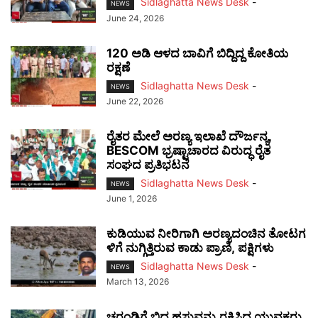
Sidlaghatta News Desk
-
NEWS
June 24, 2026
120 ಅಡಿ ಆಳದ ಬಾವಿಗೆ ಬಿದ್ದಿದ್ದ ಕೋತಿಯ
ರಕ್ಷಣೆ
Sidlaghatta News Desk
-
NEWS
June 22, 2026
ರೈತರ ಮೇಲೆ ಅರಣ್ಯ ಇಲಾಖೆ ದೌರ್ಜನ್ಯ,
BESCOM ಭ್ರಷ್ಟಾಚಾರದ ವಿರುದ್ಧ ರೈತ
ಸಂಘದ ಪ್ರತಿಭಟನೆ
Sidlaghatta News Desk
-
NEWS
June 1, 2026
ಕುಡಿಯುವ ನೀರಿಗಾಗಿ ಅರಣ್ಯದಂಚಿನ ತೋಟಗ
ಳಿಗೆ ನುಗ್ಗಿತ್ತಿರುವ ಕಾಡು ಪ್ರಾಣಿ, ಪಕ್ಷಿಗಳು
Sidlaghatta News Desk
-
NEWS
March 13, 2026
ಚರಂಡಿಗೆ ಬಿದ್ದ ಹಸುವನ್ನು ರಕ್ಷಿಸಿದ ಯುವಕರು